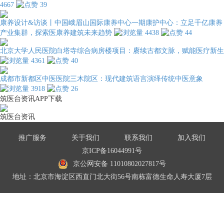
4667
39
康养设计&访谈丨中国峨眉山国际康养中心一期康护中心：立足千亿康养
产业集群，探索医康养建筑未来趋势
4438
44
北京大学人民医院白塔寺综合病房楼项目：赓续古都文脉，赋能医疗新生
4361
40
成都市新都区中医医院三木院区：现代建筑语言演绎传统中医意象
3918
26
筑医台资讯APP下载
筑医台资讯
推广服务
关于我们
联系我们
加入我们
京ICP备16044991号
京公网安备 11010802027817号
地址：北京市海淀区西直门北大街56号南栋富德生命人寿大厦7层