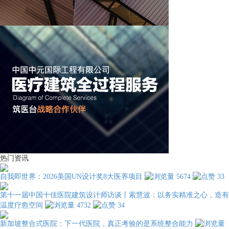
热门资讯
自我即世界：2026美国UN设计奖8大医养项目
5674
33
第十一届中国十佳医院建筑设计师访谈丨索慧波：以务实精准之心，造有
温度疗愈空间
4732
34
新加坡整合式医院：下一代医院，真正考验的是系统整合能力