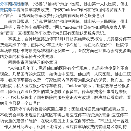
分享
南方日报讯 (记者/尹辅华)“佛山中医院、佛山第一人民医院、佛山
微博分享
微信分享
二院等，看病停车都要收费。”网友“miclear”昨日在“佛山网络发言人平
台”留言，直指医院停车收费行为是国有医院缺乏服务意识。
南方日报讯 (记者/尹辅华)“佛山中医院、佛山第一人民医院、佛山
二院等，看病停车都要收费。”网友“miclear”昨日在“佛山网络发言人平
台”留言，直指医院停车收费行为是国有医院缺乏服务意识。
事实上，自禅城区路边停车7月1日起实施新收费标准，尤其部分停车
费最高涨了9倍，使得不少车主大呼“停不起”。而在此次涨价中，医院停
车场收费标准与原先标准相比还反降一元，医院方面已经担心会有更多顺
路办事的私家车挤占公共资源。
网民指责医院缺乏服务意识
“来佛山几年了，觉得佛山的医院有个怪现象，也是外地少见的不良
现象。凡是国有的大医院，如佛山中医院、佛山第一人民医院、佛山二院
等，看病停车都要收费，每家医院内供养着为数众多的保安。反而区、乡
镇医院，私人医院很少有停车收费。”“miclear”表示，“医院改革已经很多
年，降低百姓医疗支出的重负也喊了很多年。停车收费这件事看起来很
小，但它却反映出了国有医院的服务意识没有改观，解决群众看病难、看
病贵也只是一个口号!”
“医院停车实行收费的原因主要是：医院毗邻居民住宅区或商业区，
不收费会导致出现居民住宅区车辆占用医院停车场资源的现象;医院停车
场设施的建设和维护，在较大程度上由医院自筹资金。”市卫生局一曾姓
工作人员对此表示，根据上述情况，医院停车场收费的管理是区别对待，