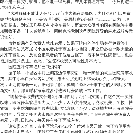
即不是一律实行收费，也不能一律免费。在具体管理方式上，今后将进一
步细化和完善。
“这种解释不能让人信服，超市也大都在居民区，为什么都可以免费
呢?方法总是有的，不是管理问题，是思想意识问题!”“miclear”认为，现
在到超市、到饭店几乎没有收停车费的，而靠大众供养的国有医院停车费
却照收不误，让人感觉寒心，同时也感觉到这些医院领导的麻木或服务意
识较差。
市物价局有关负责人就此表示，如果医院内的停车场实行免费停车，
而医院周边又有居民小区或者处于市区中心地段，那么势必会导致大量的
外来车辆进入，反而会把患者的车位给占据了，既不利于医院管理，也会
增加医院的负担。因此，“医院不收费的可能性并不大”。
医院直呼停车增加已“吃不消”
据了解，禅城区本月上调路边停车费后，唯一降价的就是医院停车收
费，其中小车白天室内4元/次，露天3元/次;晚上露天4元/次，室内6元/
次，比之前降低一元。据记者了解，禅城区4家位于市中心的大医院收到
新文件后，都直呼私家车过多停进医院会影响正常工作。
“调整停车收费的文件是6月28日收到，7月1日实施，自这个文件实施
以来，医院停车管理压力大了不少，因为文件规定，党政机关、学校、博
物馆、图书馆和医院的收费比其他地方低了不少，这些地方中只有医院是
开放的，导致更多周边市民喜欢把车停在医院里。”市中医院有关负责人
表示，7月1日以来，每天停车多了两成左右。
该负责人坦言，市中医院只有420个车位对市民开放，为了方便更多
来看病的市民停车，医院职工每天把车停放到步行10分钟之外的丝织