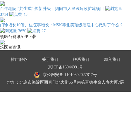
百年老院 “共生式” 焕新升级：揭阳市人民医院改扩建项目
3714
45
门诊增长10倍、住院零增长：MSK等北美顶级癌症中心做对了什么？
3650
27
筑医台资讯APP下载
筑医台资讯
推广服务
关于我们
联系我们
加入我们
京ICP备16044991号
京公网安备 11010802027817号
地址：北京市海淀区西直门北大街56号南栋富德生命人寿大厦7层