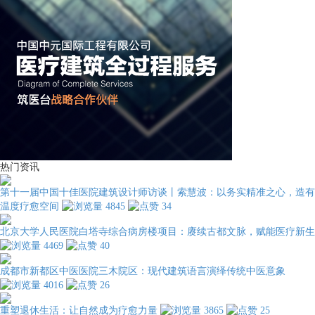
热门资讯
第十一届中国十佳医院建筑设计师访谈丨索慧波：以务实精准之心，造有
温度疗愈空间
4845
34
北京大学人民医院白塔寺综合病房楼项目：赓续古都文脉，赋能医疗新生
4469
40
成都市新都区中医医院三木院区：现代建筑语言演绎传统中医意象
4016
26
重塑退休生活：让自然成为疗愈力量
3865
25