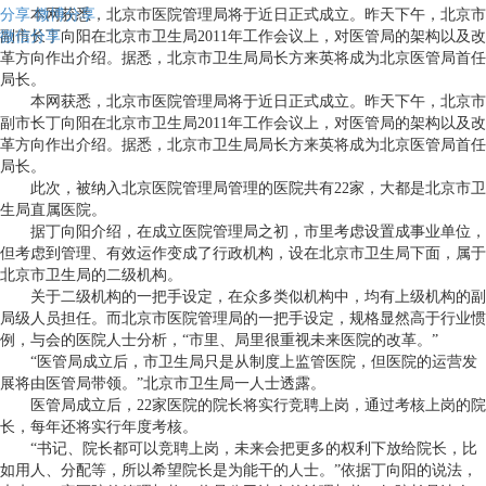
分享
本网获悉，北京市医院管理局将于近日正式成立。昨天下午，北京市
微博分享
微信分享
副市长丁向阳在北京市卫生局2011年工作会议上，对医管局的架构以及改
革方向作出介绍。据悉，北京市卫生局局长方来英将成为北京医管局首任
局长。
本网获悉，北京市医院管理局将于近日正式成立。昨天下午，北京市
副市长丁向阳在北京市卫生局2011年工作会议上，对医管局的架构以及改
革方向作出介绍。据悉，北京市卫生局局长方来英将成为北京医管局首任
局长。
此次，被纳入北京医院管理局管理的医院共有22家，大都是北京市卫
生局直属医院。
据丁向阳介绍，在成立医院管理局之初，市里考虑设置成事业单位，
但考虑到管理、有效运作变成了行政机构，设在北京市卫生局下面，属于
北京市卫生局的二级机构。
关于二级机构的一把手设定，在众多类似机构中，均有上级机构的副
局级人员担任。而北京市医院管理局的一把手设定，规格显然高于行业惯
例，与会的医院人士分析，“市里、局里很重视未来医院的改革。”
“医管局成立后，市卫生局只是从制度上监管医院，但医院的运营发
展将由医管局带领。”北京市卫生局一人士透露。
医管局成立后，22家医院的院长将实行竞聘上岗，通过考核上岗的院
长，每年还将实行年度考核。
“书记、院长都可以竞聘上岗，未来会把更多的权利下放给院长，比
如用人、分配等，所以希望院长是为能干的人士。”依据丁向阳的说法，