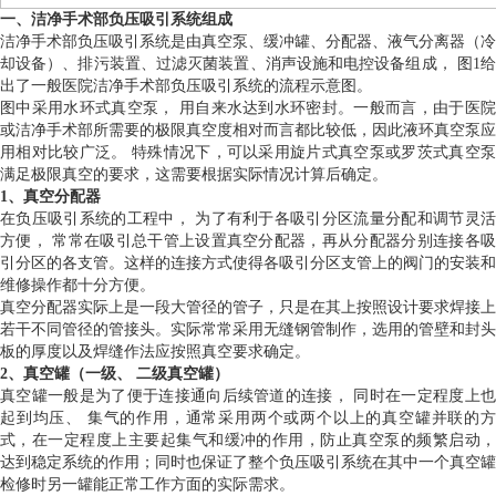
一、洁净手术部负压吸引系统组成
洁净手术部负压吸引系统是由真空泵、缓冲罐、分配器、液气分离器（冷
却设备）、排污装置、过滤灭菌装置、消声设施和电控设备组成， 图1给
出了一般医院洁净手术部负压吸引系统的流程示意图。
图中采用水环式真空泵， 用自来水达到水环密封。一般而言，由于医院
或洁净手术部所需要的极限真空度相对而言都比较低，因此液环真空泵应
用相对比较广泛。 特殊情况下，可以采用旋片式真空泵或罗茨式真空泵
满足极限真空的要求，这需要根据实际情况计算后确定。
1、真空分配器
在负压吸引系统的工程中， 为了有利于各吸引分区流量分配和调节灵活
方便， 常常在吸引总干管上设置真空分配器，再从分配器分别连接各吸
引分区的各支管。这样的连接方式使得各吸引分区支管上的阀门的安装和
维修操作都十分方便。
真空分配器实际上是一段大管径的管子，只是在其上按照设计要求焊接上
若干不同管径的管接头。实际常常采用无缝钢管制作，选用的管壁和封头
板的厚度以及焊缝作法应按照真空要求确定。
2、真空罐（一级、 二级真空罐）
真空罐一般是为了便于连接通向后续管道的连接， 同时在一定程度上也
起到均压、 集气的作用，通常采用两个或两个以上的真空罐并联的方
式，在一定程度上主要起集气和缓冲的作用，防止真空泵的频繁启动，
达到稳定系统的作用；同时也保证了整个负压吸引系统在其中一个真空罐
检修时另一罐能正常工作方面的实际需求。