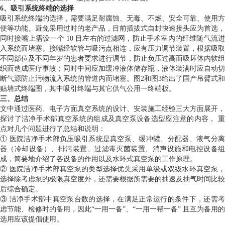
6、吸引系统终端的选择
吸引系统终端的选择，需要满足耐腐蚀、无毒、不燃、安全可靠、使用方
便等功能。避免采用过时的老产品，目前插拔式自封快速接头应为首选，
同时接嘴上需设一个 10 目左右的过滤网，防止手术室内的纤维随气流进
入系统而堵塞。接嘴经软管与吸污点相连，应有压力调节装置，根据吸取
不同部位及不同年岁的患者要求进行调节，防止负压过高而吸坏体内软组
织而造成医疗事故；同时中间应加缓冲液体储存瓶，液体装满时应自动切
断气源防止污物流入系统的管道内而堵塞。图2和图3给出了国产吊臂式和
贴墙式终端图，其中吸引终端与其它供气公用一终端板。
三、总结
文中通过医药、电子方面真空系统的设计、安装施工经验三大方面展开，
探讨了洁净手术部真空系统的组成及真空泵设备选型应注意的内容， 重
点对几个问题进行了总结和说明：
① 医院洁净手术部负压吸引系统是真空泵、缓冲罐、分配器、液气分离
器（冷却设备）、排污装置、过滤毒灭菌装置、消声设施和电控设备组
成，简要地介绍了各设备的作用以及水环式真空泵的工作原理。
② 医院洁净手术部真空泵的类型选择优先采用单级或双级水环真空泵，
选择除考虑泵的极限真空度外，还需要根据所需要的抽速及抽气时间比较
后综合确定。
③ 洁净手术部中真空泵台数的选择，在满足正常运行的条件下，还需考
虑节能、检修时的备用，因此“一用一备”、“一用一帮一备” 且互为备用的
选用应该提倡使用。