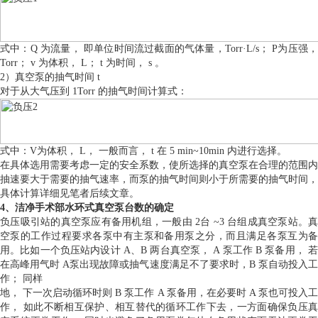
式中：Q 为流量， 即单位时间流过截面的气体量，Torr·L/s； P为压强，
Torr； v 为体积， L； t 为时间， s 。
2）真空泵的抽气时间 t
对于从大气压到 1Torr 的抽气时间计算式：
式中：V为体积， L， 一般而言， t 在 5 min~10min 内进行选择。
在具体选用需要考虑一定的安全系数，使所选择的真空泵在合理的范围内
抽速要大于需要的抽气速率，而泵的抽气时间则小于所需要的抽气时间，
具体计算详细见笔者后续文章。
4、洁净手术部水环式真空泵台数的确定
负压吸引站的真空泵应有备用机组，一般由 2台 ~3 台组成真空泵站。真
空泵的工作过程要求各泵中有主泵和备用泵之分，而且满足各泵互为备
用。比如一个负压站内设计 A、B 两台真空泵， A 泵工作 B 泵备用， 若
在高峰用气时 A泵出现故障或抽气速度满足不了要求时，B 泵自动投入工
作； 同样
地， 下一次启动循环时则 B 泵工作 A 泵备用，在必要时 A 泵也可投入工
作， 如此不断相互保护、相互替代的循环工作下去，一方面确保负压真