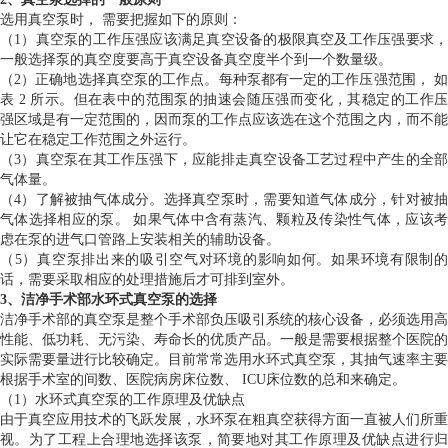
选用真空泵时， 需要把握如下的原则：
（1）真空泵的工作压强应该满足真空设备的极限真空及工作压强要求，
一般选择泵的真空度要高于真空设备真空度半个到一个数量级。
（2）正确地选择真空泵的工作点。每种泵都有一定的工作压强范围， 如
表 2 所示。但在表中的范围泵的抽速会随压强而变化，其稳定的工作压
强区域是有一定范围的，因而泵的工作点应该选在这个范围之内，而不能
让它在稳定工作范围之外运行。
（3）真空泵在其工作压强下，应能排走真空设备工艺过程中产生的全部
气体量。
（4）了解被抽气体成分。选择真空泵时，需要知道气体成分，针对被抽
气体选择相应的泵。 如果气体中含有蒸汽、颗粒及传染性气体，应该考
虑在泵的进气口管路上安装相关的辅助设备。
（5）真空泵排出来的吸引空气对环境的影响如何。如果环境有限制的
话，需要采取相应的处理措施后才可排到室外。
3、洁净手术部水环式真空泵的选择
洁净手术部的真空泵是整个手术部负压吸引系统的核心设备，必须选用高
性能、低功耗、无污染、寿命长的优质产品。一般是需要根据整个医院的
实际需要量进行比较确定。目前常常选用水环式真空泵，其抽气速率主要
根据手术室的间数、医院病房床位数、 ICU床位数的总和来确定。
（1）水环式真空泵的工作原理及优缺点
由于真空应用技术的飞跃发展，水环泵在粗真空获得方面一直被人们所重
视。为了工程上合理地选择该泵，简要地对其工作原理及优缺点进行归