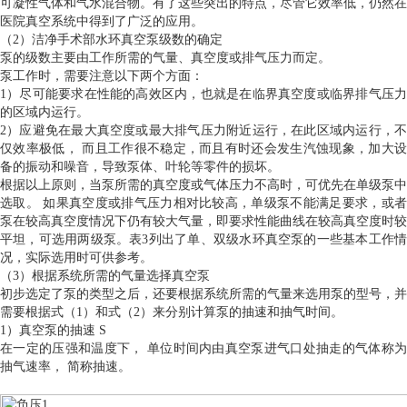
可凝性气体和气水混合物。有了这些突出的特点，尽管它效率低，仍然在
医院真空系统中得到了广泛的应用。
（2）洁净手术部水环真空泵级数的确定
泵的级数主要由工作所需的气量、真空度或排气压力而定。
泵工作时，需要注意以下两个方面：
1）尽可能要求在性能的高效区内，也就是在临界真空度或临界排气压力
的区域内运行。
2）应避免在最大真空度或最大排气压力附近运行，在此区域内运行，不
仅效率极低， 而且工作很不稳定，而且有时还会发生汽蚀现象，加大设
备的振动和噪音，导致泵体、叶轮等零件的损坏。
根据以上原则，当泵所需的真空度或气体压力不高时，可优先在单级泵中
选取。 如果真空度或排气压力相对比较高，单级泵不能满足要求，或者
泵在较高真空度情况下仍有较大气量，即要求性能曲线在较高真空度时较
平坦，可选用两级泵。表3列出了单、双级水环真空泵的一些基本工作情
况，实际选用时可供参考。
（3）根据系统所需的气量选择真空泵
初步选定了泵的类型之后，还要根据系统所需的气量来选用泵的型号，并
需要根据式（1）和式（2）来分别计算泵的抽速和抽气时间。
1）真空泵的抽速 S
在一定的压强和温度下， 单位时间内由真空泵进气口处抽走的气体称为
抽气速率， 简称抽速。