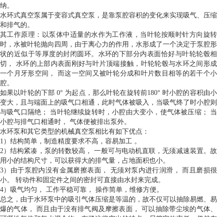
纳。
水环式真空泵属于变容式真空泵，是靠泵腔容积的变化来实现吸气、压缩
和排气的。
其工作原理：以泵体中适量的水作为工作液，当叶轮按顺时针方向旋转
时，水被叶轮抛向四周，由于离心力的作用，水形成了一个决定于泵腔形
状的近似于等厚度的封闭圆环。水环的下部分内表面恰好与叶轮轮毂相
切， 水环的上部内表面刚好与叶片顶端接触，叶轮轮毂与水环之间形成
一个月牙形空间， 而这一空间又被叶轮分成和叶片数目相等的若干个小
腔。
如果以叶轮的下部 0° 为起点，那么叶轮在旋转前180° 时小腔的容积由小
变大，且与端面上的吸气口相通，此时气体被吸入，当吸气终了时小腔则
与吸气口隔绝； 当叶轮继续旋转时，小腔由大变小，使气体被压缩； 当
小腔与排气口相通时， 气体便被排出泵外。
水环泵和其它类型的机械真空泵相比有如下优点：
1）结构简单，制造精度要求不高，容易加工 。
2）结构紧凑，泵的转数较高， 一般可与电动机直联，无须减速装置。故
用小的结构尺寸，可以获得大的排气量，占地面积也小。
3）由于泵腔内没有金属磨擦表面， 无须对泵内进行润滑， 而且磨损很
小。 转动件和固定件之间的密封可直接由水封来完成。
4）吸气均匀， 工作平稳可靠， 操作简单，维修方便。
总之，由于水环泵中的吸引气体压缩是等温的，故不仅可以抽除易燃、易
爆的气体， 而且由于没有排气阀及摩擦表面， 可以抽除带尘埃的气体、