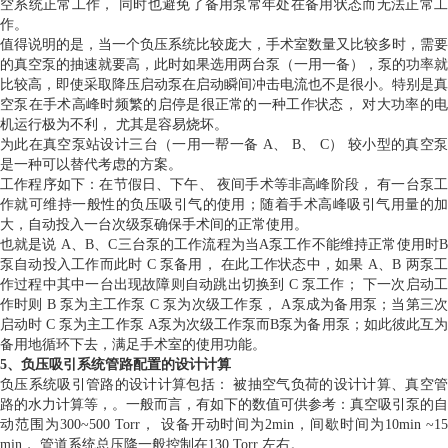
空系统正常工作， 同时也避免了备用泵常年处在备用状态而无法正常工
作。
值得说明的是，当一个负压系统比较庞大，手术室数量又比较多时，需要
的真空泵的抽速就要高，此时如果选用两台泵（一用一备），泵的功率就
比较高，即使采取降压启动泵在启动瞬间冲击电流也不是很小。特别是真
空泵在手术高峰时频繁的启停是很正常的一种工作状态， 对大功率的电
机运行极为不利， 尤其是容易烧坏。
为此在真空泵站设计三台（一用一帮一备 A、 B、 C） 较小型的真空泵
是一种可以替代考虑的方案。
工作程序如下：在节假日、下午、 夜间手术等非高峰阶段， 有一台泵工
作就可维持一般性的负压吸引气的使用；随着手术高峰吸引气用量的加
大，自动投入一台次级泵确保手术间的正常使用。
也就是说 A、B、C三台泵的工作流程为当A泵工作不能维持正常使用时B
泵自动投入工作而此时 C 泵备用， 在此工作状态中，如果 A、B 两泵工
作过程中其中一台出现故障则自动跳出切换到 C 泵工作； 下一次启动工
作时则 B 泵为主工作泵 C 泵为次级工作泵， A泵成为备用泵；当第三次
启动时 C 泵为主工作泵 A泵为次级工作泵而B泵为备用泵；如此彼此互为
备用地循环下去，满足手术室的使用功能。
5、负压吸引系统管路配置的设计计算
负压系统吸引管路的设计计算包括： 被抽空气负荷的设计计算、真空管
路的水力计算等，。一般而言，有如下的数值可供参考：真空吸引泵的自
动范围为300~500 Torr， 设备开动时间为2min，间歇时间为10min ~15
min， 管道系统总压降一般控制在130 Torr 左右。