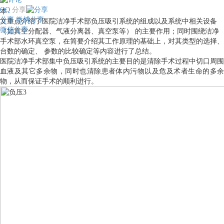
QQ
分享
本
分享
微博分享
文重点介绍了医院洁净手术部负压吸引系统的组成以及系统中相关设备
微信分享
（如真空分配器、气液分离器、真空泵等） 的主要作用；同时围绕洁净
手术部水环真空泵，在简要介绍其工作原理的基础上，对其类型的选择、
台数的确定、 参数的比较确定等内容进行了总结。
医院洁净手术部集中负压吸引系统的主要目的是清除手术过程中切口周围
血液及其它多余物，同时也清除患者体内污物以及危及术者生命的多余
物，从而保证手术的顺利进行。