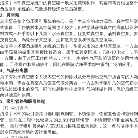
洁净手术部真空系统中的真空罐一般采用碳钢制作，其容积需要根据整个
负压吸引系统的抽气量进行经济比较后确定。
3、真空泵
真空泵是整个负压吸引系统的核心，是产生真空的动力源泉。真空泵的形
式很多，工作的极限真空范围也比较大，但根据其获得真空的高低以及密
封方式不外乎有以下几类：水环真空泵、往复式真空泵、油封真空泵、罗
茨真空泵、涡轮分子真空泵、油扩散真空泵和低温真空泵等。
在洁净手术部负压吸引系统的工程中，常常采用的是水环真空泵，一方面
由于该泵的极限真空度比较适合，属于低真空区域（ 760~10 Torr），另
一方面，由于该泵工作的特点，含尘、 水的空气不影响该泵的使用性功
能， 工作噪声和振动较小，因此在医院洁净手术部中得到广泛的应用。
4、气液分离器
为了有利于真空吸引系统内空气的排除以及分离排出空气中所含有的大颗
粒水滴，需要在真空泵后设置气液分离器。一方面对于吸引后的空气初步
清洗过滤排出的空气，同时也起到对排出吸引气的降温作用，保护后级灭
菌过滤器的使用。
5、吸引管路和吸引终端
（1）吸引管路
洁净手术部的吸引管路可选用脱氧铜管、不锈钢管、铝塑复合管和镀锌钢
管，目前在工程中比较常见的是采用镀锌钢管、不锈钢管和非金属尼龙
管。 而对于吸引管路的布置以阻力损耗最低为原则，这一点与洁净手术
部空压系统管路的设计相类似。