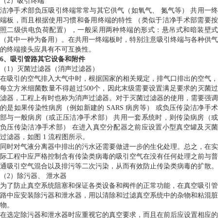
（2）吸引终端
洁净手术部负压吸引终端常常与其它供气（如氧气、 氮气等） 共用一终
端板，而且根据使用习惯和备用终端的特性 （类似于洁净手术部需要按
照二级供电负荷配置），一般采用两种终端的形式：悬吊式和暗装壁式
（其中一种为备用）。在共用一终端板时，特别注意吸引终端与各种供气
的终端接头应具有不可互换性。
6、吸引管路其它设备和附件
（1）灭菌过滤器（消声过滤器）
在吸引的空气排入大气中时，根据国家的相关规定，排气口排出的空气，
每立方米细菌数量不得超过500个，因此末级需要设置满足要求的灭菌过
滤器，工程上有时也称为消声过滤器。对于灭菌过滤器的使用，需要强调
的是如果传染性病房（例如新建的 SARS 病房等） 或负压传染洁净手术
部与一般病房（或正压洁净手术部） 共用一套系统时，则传染病房（或
负压传染洁净手术部） 在进入真空分配器之前应设置小型真空罐及灭菌
过滤器，如图 1 流程图所示。
同时对气液分离器中排出的污水还需要做进一步的生化处理。总之，在实
际工程中应严格控制含有传染类病毒的吸引空气在没有任何处理之前与普
通吸引空气混合以及排污等二次污染，从而有效防止传染类病毒的扩散。
（2）除污器、 泄水器
为了防止真空系统阻塞和保证各类设备和阀件的正常功能，在真空吸引管
路中应安装除污器和泄水器，用以清除和过滤真空系统中的杂物和粘混脏
物。
在选定除污器和泄水器时应重视它的真空要求，而且在前后应设置相应的