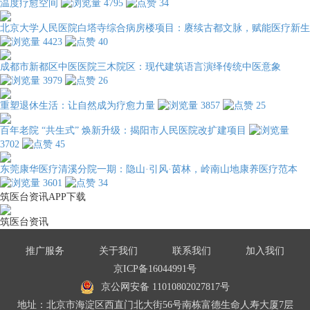
温度疗愈空间
4795
34
北京大学人民医院白塔寺综合病房楼项目：赓续古都文脉，赋能医疗新生
4423
40
成都市新都区中医医院三木院区：现代建筑语言演绎传统中医意象
3979
26
重塑退休生活：让自然成为疗愈力量
3857
25
百年老院 “共生式” 焕新升级：揭阳市人民医院改扩建项目
3702
45
东莞康华医疗清溪分院一期：隐山·引风·茵林，岭南山地康养医疗范本
3601
34
筑医台资讯APP下载
筑医台资讯
推广服务
关于我们
联系我们
加入我们
京ICP备16044991号
京公网安备 11010802027817号
地址：北京市海淀区西直门北大街56号南栋富德生命人寿大厦7层