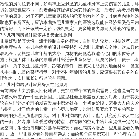
给他的房间也要不同，如精神上受刺激的儿童和身体上受伤害的儿童，环
境的选取也应不同，前者要给其提供较为安静的环境，后者则要考虑行动
方便的原则。对于不同儿童家庭经济的承受能力的差异，其病房内性的选
取也要有所区别，应该本着按照儿童家人的医院选取能在经济承受范围内
的病房、而不应该统一定价，强制规定，更多地要考虑到人性化的需要。
3.3 儿科病房设计应该具备安全性原则
儿童好动是其天性，难于控制自身的行为，自制能力较差。根据这些儿童
的生理特点，在儿科病房的设计中要特别考虑到儿童的安全性。这点具体
表现在，要根据儿童年龄的大小，身材的高低选取适合他们的床位等设
施；根据人体工程学的原理设计出适合儿童休息、玩耍的器件，便于儿童
操作；为了发生儿童滑倒、跌落的事件，应该采用防滑的地面材料，设置
扶手限制儿童的某些行动；对于不同年龄段的儿童，应该根据其自身的自
理能力，安排家长进行监管与照顾。
3.4 儿科病房设计应具备人性化原则
当前国家大力提倡人性化建设，更加注重个体的真实需要，这也是当前医
疗模式转变的一个重要原因。儿童是社会上最需被关爱的对象，由于其无
论在生理还是心理的发育发展中都还处在一个初始阶段，需要大人的关爱
与指引。对于病患的儿童，内心更加脆弱，此时父母要给予更多的帮助，
医院的护理人员也因如此。对于儿科病房的设计，也可以充分展示人性化
的一面，如考虑儿童爱游戏的特点，在有限的空间中给儿童提供一定的玩
耍空间，消除治疗期间的孤单与寂寞；如在病房内播放一些儿童爱看的动
画， 放一些儿童爱看的漫画与杂志；如给每个病房都安排一些心理方面