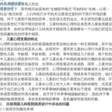
分享
微博分享
科病房建设要重视人性化
微信分享
在新世纪下，医学模式由原来的“生物医学模式”开始转向“生物—心理—
社会”模式转变，人们对医疗水平的关注逐渐过渡到对于医疗环境的重
视。对于儿童医疗病房的思考，也应该注意到这点。本文研究的重点就是
结合新世纪下医疗模式的转变，儿童特有的心理特征来思考儿童病房建设
的思考，如何合理地设计儿科病房才能使得儿童能够在一个让他们舒适且
觉得趣味性的环境中就医。
1 、儿童心理发展的特点
心理即生物对其所生存的客观物质世界反映出来的一种主观情绪，其中包
括主观反应的过程及其人格。在研究中，通常把儿童的心理行为发育分为
婴幼儿期、学龄期、学龄初期、少年期、青年初期这几个阶段，每个阶段
中儿童的心理差异均不同。由于儿童在各个时期的身体和大脑的各项功能
都还处在不断的完备阶段，生理和心理发展还尚未成熟，因而，儿童对自
身情绪的控制、自己行为的诱导、心理情绪的发泄都不能像成年人那样进
行有效的控制与宣泄。儿童的情感表达很直接，情绪具有不稳定性，他们
的喜怒哀乐全都表现在脸上；儿童的行为也不易受自己的控制，爱动，不
喜欢受到别人的管束；儿童在心理上对大人有一种极强的依赖性，尤其是
对于自己的父母；儿童对于外界事物的接触主要来自于视觉、听觉和触觉
来感受周围的环境与食物， 由于对于外界事物接触的较少，因此对于事
物的敏感度较高，喜欢色彩鲜艳的事物，喜欢趣味性较强的对象。
2、 目前我国儿科医院病房设计中存在的问题
2.1 病房空间颜色单调