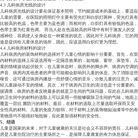
4.3 儿科病房光线的设计
儿科病房光线的设计要在保证基本照明，节约能源成本的基础上，要适应
儿童的需要。在医院的照明灯中主要有荧光灯和白炽灯两种，荧光灯具有
比较高的色温，色带主要为蓝色调；而相对的，白炽灯具有较低的色温，
色带主要为红黄色调。 而当人处在色温较高的环境中有利于激发人的交
感神经，容易使人全身处在一种紧张的状态，因此对于儿科病房，它的用
途是提供给儿童休息的场所，因此，应该选用白炽灯更为理想。
4.4 儿科病房材料的设计
儿科病房内的装饰材料的选择对于儿童心情的影响十分重要。首先，在室
内材料的选择上应该选用有一定隔音效果的，如地板、窗帘、床垫等。儿
童的情绪波动起伏较大，在儿童休息时，病房外的脚步声、病房内空调的
声音、病房内其他患者的声音可能都会影响到儿童的休息。为了消除这些
噪音，还可通过病房内播放一些舒缓心情的音乐，分散儿童的注意力，减
轻儿童躁动不安的情绪。其次，对于病房内卫生的清洁也是十分重要的。
据调查，病房的患者反映最多的就是卫生间的气味问题，应此在儿科病房
的卫生间中的材料的选取上可以采用一些能够吸除卫生间的气味，地面上
覆盖一层抗 菌防污的材料。最后，在材料的选取上尽量选取环保而又安
全性高的材料。儿童的免疫力较弱，对于材料上的装饰物如油漆等中的有
害物质均不能很好地抵御，应此要加强材料的安全性。
5、结语
儿童是国家的未来，对于儿童健康的关注是社会义不容辞的责任，儿科病
房是儿童住院治疗的主要场所之一，是保障儿童康复的有力休息保证。