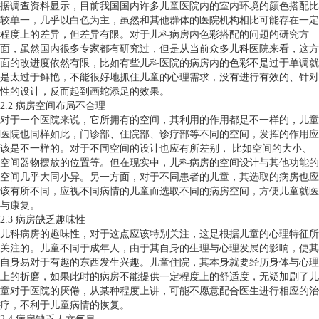
据调查资料显示，目前我国国内许多儿童医院内的室内环境的颜色搭配比
较单一，几乎以白色为主，虽然和其他群体的医院机构相比可能存在一定
程度上的差异，但差异有限。对于儿科病房内色彩搭配的问题的研究方
面，虽然国内很多专家都有研究过，但是从当前众多儿科医院来看，这方
面的改进度依然有限，比如有些儿科医院的病房内的色彩不是过于单调就
是太过于鲜艳，不能很好地抓住儿童的心理需求，没有进行有效的、针对
性的设计，反而起到画蛇添足的效果。
2.2 病房空间布局不合理
对于一个医院来说，它所拥有的空间，其利用的作用都是不一样的，儿童
医院也同样如此，门诊部、住院部、诊疗部等不同的空间，发挥的作用应
该是不一样的。对于不同空间的设计也应有所差别， 比如空间的大小、
空间器物摆放的位置等。但在现实中，儿科病房的空间设计与其他功能的
空间几乎大同小异。另一方面，对于不同患者的儿童，其选取的病房也应
该有所不同，应视不同病情的儿童而选取不同的病房空间，方便儿童就医
与康复。
2.3 病房缺乏趣味性
儿科病房的趣味性，对于这点应该特别关注，这是根据儿童的心理特征所
关注的。儿童不同于成年人，由于其自身的生理与心理发展的影响，使其
自身易对于有趣的东西发生兴趣。儿童住院，其本身就要经历身体与心理
上的折磨，如果此时的病房不能提供一定程度上的舒适度，无疑加剧了儿
童对于医院的厌倦，从某种程度上讲，可能不愿意配合医生进行相应的治
疗，不利于儿童病情的恢复。