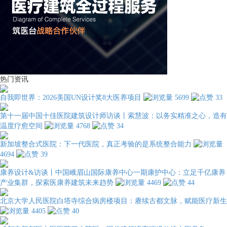
热门资讯
自我即世界：2026美国UN设计奖8大医养项目
5699
33
第十一届中国十佳医院建筑设计师访谈丨索慧波：以务实精准之心，造有
温度疗愈空间
4768
34
新加坡整合式医院：下一代医院，真正考验的是系统整合能力
4694
39
康养设计&访谈丨中国峨眉山国际康养中心一期康护中心：立足千亿康养
产业集群，探索医康养建筑未来趋势
4469
44
北京大学人民医院白塔寺综合病房楼项目：赓续古都文脉，赋能医疗新生
4405
40