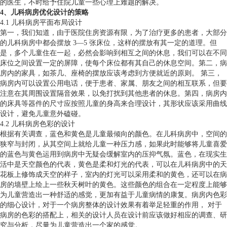
的医生，不时给予住院儿童一些心理上难题的解决。
4、儿科病房优化设计的策略
4.1 儿科病房平面布局设计
第一，我们知道，由于医院住房资源有限，为了治疗更多的患者，大部分
的儿科病房中都会摆放 3—5 张床位，这样的摆放有其一定的道理。但
是，多个儿童住在一起，必然会影响到相互之间的休息，我们可以在不同
床位之间设置一定的屏障，使每个床位都有其自己的休息空间。第二，病
房内的家具，如茶几、座椅的摆放应该考虑到方便就近的原则。 第三，
病房内可以设置公用电话，便于患者、家属、朋友之间的相互联系，但要
注意在其周围设置隔音效果，以免打扰到其他患者的休息。第四，病房内
的床具等器件的尺寸应按照儿童的身高来合理设计，其形状应该采用曲线
设计，避免儿童意外磕碰。
4.2 儿科病房色彩的设计
根据有关调查，蓝色和黄色是儿童最倾向的颜色。在儿科病房中，空间的
狭窄与封闭，从其空间上就给儿童一种压力感，如果此时能够将儿童喜爱
的蓝色与黄色运用到病房中无疑会缓解室内的压抑气氛。蓝色，在现实生
活中是天空颜色的代表，黄色是柔和灯光的代表，可以在儿科病房中的天
花板上修饰成天空的样子，室内的灯光可以采用柔和的黄色，还可以在病
房的墙壁上绘上一些秋天树叶的黄色。这些颜色的组合在一定程度上能够
为儿童营造出一种舒适的感觉，更加有益于儿童病情的康复。病房内色彩
的细心设计，对于一个病房整体的设计效果有着举足轻重的作用， 对于
病房的色彩的搭配上，相关的设计人员在设计前应该做好相应的调查、研
究与分析，尽量为儿童营造出一个家的感觉。