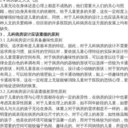
2.4 病房缺乏人文气息
儿童无论在身体还是心理上都是不成熟的，他们需要大人们的关心与照
顾，他们自身具有很大的依赖性。给予儿童更多的关爱，这在一定程度上
能够很好地促进儿童的成长。同然，对于儿科病房的设计上也应该具有这
种人文的关爱精神，但目前的许多医院的儿科病房在这方面的发展上均有
缺失。
3 、儿科病房设计应该遵循的原则
3.1 儿科病房设计应具备趣味性原则
爱玩、追求新奇是儿童最本质的特征。据此，对于儿科病房的设计不需要
追求商业习惯、娱乐性的空间比对，要依据儿童心理特征的实际来设计符
合儿童需要的空间布局。对于病房的趣味性的加强，可以改变以往千篇一
律全是白色的单调布局；对于病房内的器物的形状可以选择一些较为卡通
的形状，利用儿童喜欢小动物的特点，设计成小动物的形状；对于室内的
布局上，可以给室内的墙壁贴上一些卡通动物的形状，贴上一些趣味性的
卡通画等等。这在一定程度上无疑能够消除儿童对于医院的恐惧心理，更
好地促进病情的恢复。
3.2 儿科病房设计应该遵循差异性原则
由于儿童的生理与心理方面都存在的一定的差异性，在病房的设计中也要
考虑其差异性因素，对于儿童生理上的差异，如不同年龄段的儿童，如婴
幼儿与大点的孩子无论在身高、体重上对于病房的需求都是不一样的，最
明显的就表现在病房内床位尺寸的大小。对于心理上的差异，如性格温顺
的孩子，他喜欢的环境可能偏于温馨一点的，而对于性格较为好动的，他
所需要的空间可能较偏于热闹、趣味点的。对于不同病情的儿童，所提供