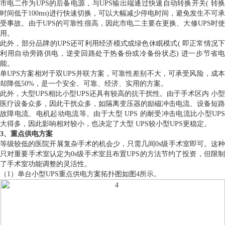
市电二作为UPS的后备电源，与UPS输出端通过快速自动转换开关( 转换
时间低于100ms)进行快速切换，可以大幅减少停电时间，避免发生不可承
受事故。由于UPS的可靠性很高，因此市电二主要在更换、大修UPS时使
用。
此外，部分品牌的UPS还可利用经济模式或绿色休眠模式( 即正常情况下
利用自动旁路供电，逆变回路处于热备份或冷备份状态) 进一步节省电
能。
单UPS方案相对于双UPS并联方案，可靠性差别不大，可承受风险，成本
却降低50%，是一个安全、可靠、经济、实用的方案。
此外，大型UPS相比小型UPS还具有较高的抗干扰性。由于手术区内 小型
医疗设备众多，因此干扰众多，如隔离变压器的励磁冲击电流、设备短路
故障电流、电机起动电流等。由于大型 UPS 的耐受冲击电流比小型UPS
大得多，因此影响相对较小，也决定了大型 UPS较小型UPS更稳定。
3、重点供电方案
等级较低的医院开展复杂手术的机会少，只需几间0s级手术室即可。这种
只对重要手术室认定为0s级手术室且布置UPS的方法节约了投资，但限制
了手术室功能调整的灵活性。
（1）单台小型UPS重点供电方案拓扑图如图4所示。