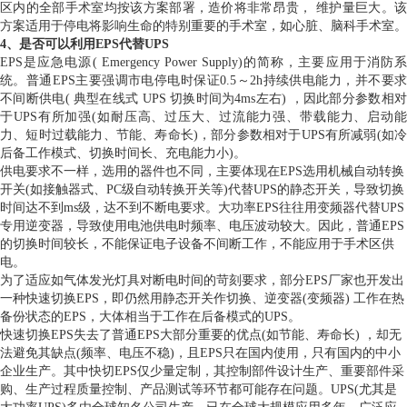
区内的全部手术室均按该方案部署，造价将非常昂贵， 维护量巨大。该
方案适用于停电将影响生命的特别重要的手术室，如心脏、脑科手术室。
4、是否可以利用EPS代替UPS
EPS是应急电源( Emergency Power Supply)的简称，主要应用于消防系
统。普通EPS主要强调市电停电时保证0.5～2h持续供电能力，并不要求
不间断供电( 典型在线式 UPS 切换时间为4ms左右) ，因此部分参数相对
于UPS有所加强(如耐压高、过压大、过流能力强、带载能力、启动能
力、短时过载能力、节能、寿命长)，部分参数相对于UPS有所减弱(如冷
后备工作模式、切换时间长、充电能力小)。
供电要求不一样，选用的器件也不同，主要体现在EPS选用机械自动转换
开关(如接触器式、PC级自动转换开关等)代替UPS的静态开关，导致切换
时间达不到ms级，达不到不断电要求。大功率EPS往往用变频器代替UPS
专用逆变器，导致使用电池供电时频率、电压波动较大。因此，普通EPS
的切换时间较长，不能保证电子设备不间断工作，不能应用于手术区供
电。
为了适应如气体发光灯具对断电时间的苛刻要求，部分EPS厂家也开发出
一种快速切换EPS，即仍然用静态开关作切换、逆变器(变频器) 工作在热
备份状态的EPS，大体相当于工作在后备模式的UPS。
快速切换EPS失去了普通EPS大部分重要的优点(如节能、寿命长) ，却无
法避免其缺点(频率、电压不稳)，且EPS只在国内使用，只有国内的中小
企业生产。其中快切EPS仅少量定制，其控制部件设计生产、重要部件采
购、生产过程质量控制、产品测试等环节都可能存在问题。UPS(尤其是