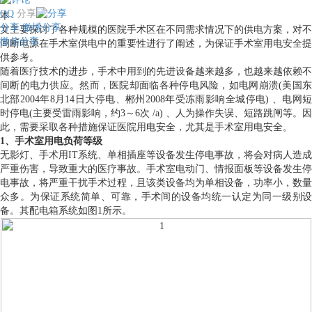
QQ
分享
本
分享
微博分享
文主要探讨了各种规模的医院手术区在不同需求情况下的供电方案，对不
微信分享
间断电源在手术室供电中的重要性进行了阐述，为保证手术室用电安全提
供参考。
随着医疗技术的进步，手术中用到的先进设备越来越多，也越来越依赖不
间断的电力供应。然而，医院却面临各种停电风险，如电网崩溃(美国东
北部2004年8月14日大停电、郴州2008年受冻雨影响全城停电) 、电网短
时停电(主要受雷雨影响，约3～6次 /a) 、人为操作失误、短路跳闸等。因
此，需要采取各种措施保证医院用电安全，尤其是手术室用电安全。
1、手术室用电负荷等级
无影灯、手术用IT系统、单相插座等设备发生停电事故，将会对病人造成
严重伤害，导致重大的医疗事故。手术室电动门、情报面板等设备发生停
电事故，将严重干扰手术过程，且该类设备均为单相设备，功率小，数量
众多。为保证系统简单、可靠，手术间的设备均统一认定为同一级别设
备。其配电箱系统如图1所示。