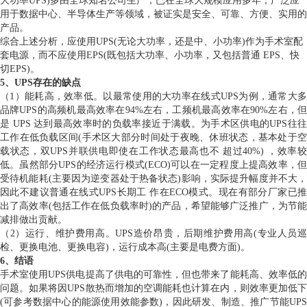
大功率UPS)多由全球知名公司生产，已在全球大规模应用多年，广泛应
用于数据中心、半导体生产等领域，被证实是安全、可靠、方便、实用的
产品。
综合上述分析，应使用UPS(无论大功率，还是中、小功率)作为手术室配
套电源，而不应使用EPS(既包括大功率、小功率，又包括普通 EPS、快
切EPS)。
5、UPS存在的缺点
（1）能耗高，效率低。以最常使用的大功率在线式UPS为例，通常大多
品牌UPS的高频机最高效率在94%左右，工频机最高效率在90%左右，但
是 UPS 达到最高效率时的负载率接近于满载。为手术区供电的UPS往往
工作在低负载区间(手术区大部分时间处于夜晚、休班状态，基本处于空
载状态，双UPS并联供电即使在工作状态最高也不 超过40%) ，效率较
低。虽然部分UPS的经济运行模式(ECO)可以在一定程度上提高效率，但
受待机能耗(主要因为逆变器处于热备状态)影响，实际提升幅度并不大，
因此不建议普通在线式UPS长期工 作在ECO模式。现在有部分厂家已推
出了高效率(包括工作在低负载率时)的产品，希望能够广泛推广，为节能
减排做出贡献。
（2）运行、维护费用高。UPS造价昂贵，后期维护费用高(专业人员巡
检、更换电池、更换电容)，运行成本高(主要是电费方面)。
6、结语
手术室使用UPS供电提高了供电的可靠性，但也带来了能耗高、效率低的
问题。如果将因UPS散热而增加的空调能耗也计算在内，则效率更加低下
(可参考数据中心的能源使用效能参数)，因此研发、制造、推广节能UPS