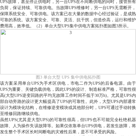
UPS故障，甚至停止供电时，另一台UPS在不间断供电的同时，接管所有
负荷，保证持续、可靠供电。当故障UPS维修时，另一台UPS无需断开，
保障系统安全、可靠供电。该方案已在大量的数据中心经过验证，是成熟
可靠的系统。该方案安全、可靠、灵活、抗干扰，但造价高，运行和维护
费用高，效率低。（2）单台大型UPS集中供电方案拓扑图如图3所示。
图3 单台大型 UPS 集中供电拓扑图
该方案采用单台UPS为手术区供电，市电二作为UPS的后备电源。由于
UPS为重要、关键负载供电，因此UPS的设计、制造标准严格，可靠性很
高(大型UPS逆变回路的平均无故障工作时间不低于30万h)。尤其是UPS内
部自动旁路的设计更大幅提高了UPS的可靠性。此外，大型UPS内部通常
设计为模块化结构，在维修逆变模块或其他部分时，UPS可通过手动转换
至维修回路继续供电。
虽然UPS(尤其是大型UPS)的可靠性很高，但UPS也不可能完全杜绝机器
故障、人为操作失误故障等。如果仅依靠单台UPS供电，若发生故障，将
发生整个手术区长时间断电的灾难性后果，是不可承受的风险。