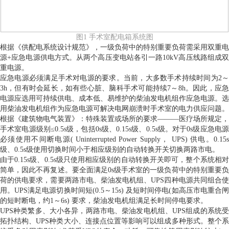
图1 手术室配电箱系统图
根据《供配电系统设计规范》，一级负荷中的特别重要负荷需采用双重电
源+应急电源供电方式。从两个高压变电站各引一路10kV高压线路组成双
重电源。
应急电源必须满足手术对电源的要求。当前，大多数手术持续时间为2～
3h，但有时会延长，如有些心脏、脑科手术可能持续7～8h。因此，应急
电源应选用可持续供电、成本低、易维护的柴油发电机组作应急电源。选
用柴油发电机组作为应急电源可解决电网崩溃时手术室的电力供应问题。
根据《建筑物电气装置》：特殊装置或场所的要求———医疗场所规定，
手术室电源级别≤0.5s级，包括0s级、0.15s级、0.5s级。对于0s级应急电源
必须使用不间断电源( Uninterrupted Power Supply， UPS) 供电。0.15s
级、0.5s级使用切换时间小于相应级别的自动转换开关切换两路市电。
由于0.15s级、0.5s级只使用相应级别的自动转换开关即可，整个系统相对
简单，因此不再复述。要全面满足0s级手术室的一级负荷中的特别重要负
荷的供电要求，需要两路市电、柴油发电机组、UPS四种电源共同组合使
用。UPS满足电源切换时间短(0.5～15s) 及短时间停电(如高压市电重合闸
的短时断电，约1～6s) 要求，柴油发电机组满足长时间停电要求。
UPS种类繁多、大小各异，两路市电、柴油发电机组、UPS组成的系统受
拓扑结构、UPS种类大小、连接点位置等影响可以组成多种形式。整个系