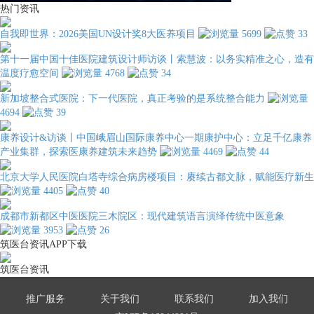
热门资讯
自我即世界：2026美国UN设计奖8大医养项目
5699
33
第十一届中国十佳医院建筑设计师访谈丨索慧波：以务实精准之心，造有
温度疗愈空间
4768
34
新加坡整合式医院：下一代医院，真正考验的是系统整合能力
4694
39
康养设计&访谈丨中国峨眉山国际康养中心一期康护中心：立足千亿康养
产业集群，探索医康养建筑未来趋势
4469
44
北京大学人民医院白塔寺综合病房楼项目：赓续古都文脉，赋能医疗新生
4405
40
成都市新都区中医医院三木院区：现代建筑语言演绎传统中医意象
3953
26
筑医台资讯APP下载
筑医台资讯
推广服务
关于我们
联系我们
加入我们