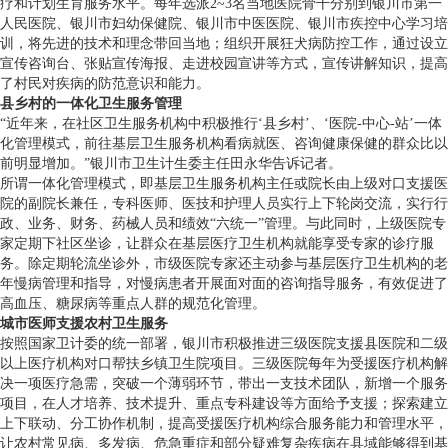
疗和计划生育服务水平。每年选派2~3名当地医院骨干分别到银川市第一
人民医院、银川市妇幼保健院、银川市中医医院、银川市疾控中心学习培
训，将先进的技术和理念带回当地；组织开展狂犬病防控工作，通过设立
宣传咨询台、张贴宣传海报、走进校园宣讲等方式，宣传讲解知识，提高
了村民对疾病的防范意识和能力。
县乡村的一体化卫生服务管理
“近年来，在社区卫生服务机构中积极推行‘县乡村’、‘医院-中心-站’一体
化管理模式，前往基层卫生服务机构看病就医、咨询健康保健的群众比以
前明显增加。”银川市卫生计生委主任田永华告诉记者。
所谓一体化管理模式，即基层卫生服务机构主任或院长由上级对口支援医
院的副院长兼任，专科医师、医技和护理人员实行上下轮岗交流，实行行
政、业务、财务、药械人员和绩效“六统一”管理。与此同时，上级医院专
家定期下社区坐诊，让群众在基层医疗卫生机构就能享受专家的诊疗服
务。除定期轮流坐诊外，市级医院专家还主动参与基层医疗卫生机构的老
年慢病管理和指导，对慢病患者开展面对面的咨询指导服务，有效促进了
高血压、糖尿病等重点人群的规范化管理。
城市医师支援农村卫生服务
按照国家卫计委的统一部署，银川市积极推进三级医院支援县医院和二级
以上医疗机构对口帮扶乡镇卫生院项目。三级医院每年为受援医疗机构解
决一项医疗急需，突破一个薄弱环节，带出一支技术团队，新增一个服务
项目，在人才培养、技术提升、重点专科建设等方面给予支援；探索建立
上下联动、分工协作机制，提高受援医疗机构综合服务能力和管理水平，
让农村常见病、多发病、危急重症和部分疑难复杂疾病在县域能够得到基