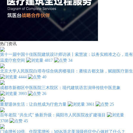
热门资讯
第十一届中国十佳医院建筑设计师访谈丨索慧波：以务实精准之心，造有
温度疗愈空间
4817
34
北京大学人民医院白塔寺综合病房楼项目：赓续古都文脉，赋能医疗新生
4444
40
成都市新都区中医医院三木院区：现代建筑语言演绎传统中医意象
3993
26
重塑退休生活：让自然成为疗愈力量
3861
25
百年老院 “共生式” 焕新升级：揭阳市人民医院改扩建项目
3708
45
门诊增长10倍、住院零增长：MSK等北美顶级癌症中心做对了什么？