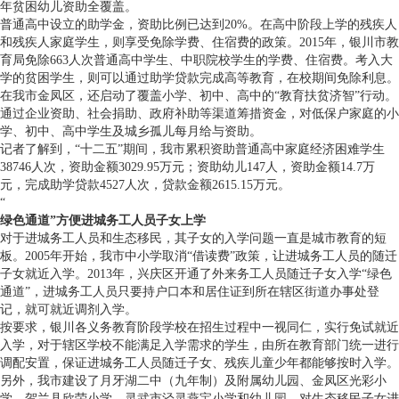
年贫困幼儿资助全覆盖。
普通高中设立的助学金，资助比例已达到20%。在高中阶段上学的残疾人
和残疾人家庭学生，则享受免除学费、住宿费的政策。2015年，银川市教
育局免除663人次普通高中学生、中职院校学生的学费、住宿费。考入大
学的贫困学生，则可以通过助学贷款完成高等教育，在校期间免除利息。
在我市金凤区，还启动了覆盖小学、初中、高中的“教育扶贫济智”行动。
通过企业资助、社会捐助、政府补助等渠道筹措资金，对低保户家庭的小
学、初中、高中学生及城乡孤儿每月给与资助。
记者了解到，“十二五”期间，我市累积资助普通高中家庭经济困难学生
38746人次，资助金额3029.95万元；资助幼儿147人，资助金额14.7万
元，完成助学贷款4527人次，贷款金额2615.15万元。
“
绿色通道”方便进城务工人员子女上学
对于进城务工人员和生态移民，其子女的入学问题一直是城市教育的短
板。2005年开始，我市中小学取消“借读费”政策，让进城务工人员的随迁
子女就近入学。2013年，兴庆区开通了外来务工人员随迁子女入学“绿色
通道”，进城务工人员只要持户口本和居住证到所在辖区街道办事处登
记，就可就近调剂入学。
按要求，银川各义务教育阶段学校在招生过程中一视同仁，实行免试就近
入学，对于辖区学校不能满足入学需求的学生，由所在教育部门统一进行
调配安置，保证进城务工人员随迁子女、残疾儿童少年都能够按时入学。
另外，我市建设了月牙湖二中（九年制）及附属幼儿园、金凤区光彩小
学、贺兰县欣荣小学、灵武市泾灵燕宝小学和幼儿园，对生态移民子女进