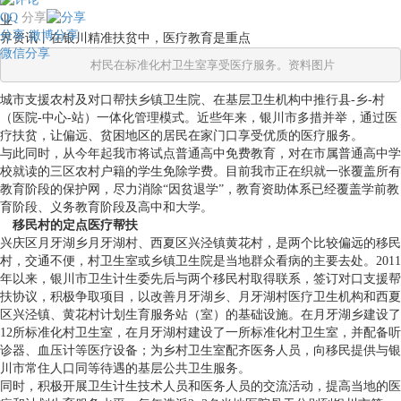
QQ
分享
业
分享
微博分享
界资讯丨在银川精准扶贫中，医疗教育是重点
微信分享
　　村民在标准化村卫生室享受医疗服务。资料图片
城市支援农村及对口帮扶乡镇卫生院、在基层卫生机构中推行县-乡-村
（医院-中心-站）一体化管理模式。近些年来，银川市多措并举，通过医
疗扶贫，让偏远、贫困地区的居民在家门口享受优质的医疗服务。
与此同时，从今年起我市将试点普通高中免费教育，对在市属普通高中学
校就读的三区农村户籍的学生免除学费。目前我市正在织就一张覆盖所有
教育阶段的保护网，尽力消除“因贫退学”，教育资助体系已经覆盖学前教
育阶段、义务教育阶段及高中和大学。
移民村的定点医疗帮扶
兴庆区月牙湖乡月牙湖村、西夏区兴泾镇黄花村，是两个比较偏远的移民
村，交通不便，村卫生室或乡镇卫生院是当地群众看病的主要去处。2011
年以来，银川市卫生计生委先后与两个移民村取得联系，签订对口支援帮
扶协议，积极争取项目，以改善月牙湖乡、月牙湖村医疗卫生机构和西夏
区兴泾镇、黄花村计划生育服务站（室）的基础设施。在月牙湖乡建设了
12所标准化村卫生室，在月牙湖村建设了一所标准化村卫生室，并配备听
诊器、血压计等医疗设备；为乡村卫生室配齐医务人员，向移民提供与银
川市常住人口同等待遇的基层公共卫生服务。
同时，积极开展卫生计生技术人员和医务人员的交流活动，提高当地的医