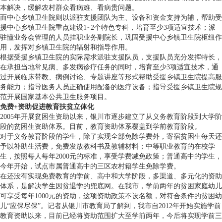
本解决，缓解农村群众看病难、看病贵问题。
而中心乡镇卫生院则以派驻支援团队为主、设备和资金支持为辅，帮助受
援中心乡镇卫生院重点建设1~2个特色专科，培育至少3项适宜技术；派
驻懂业务会管理的人员挂职业务副院长，巩固受援中心乡镇卫生院枢纽作
用，发挥对乡镇卫生院的辐射和指导作用。
根据受援乡镇卫生院的实际需求派驻支援队员，支援队员充分发挥特长，
在承担当地常见病、多发病诊疗任务的同时，培育至少3项适宜技术，通
过开展临床带教、病例讨论、专题讲座等形式帮助受援乡镇卫生院提高服
务能力；指导医务人员正确使用配备的医疗设备；指导受援乡镇卫生院规
范开展国家基本公共卫生服务项目。
免费+资助促进教育扶贫立体化
2005年开展贫困生资助以来，银川市逐步建立了从义务教育阶段到大学阶
段的贫困生资助体系。目前，教育资助体系覆盖到学前教育阶段。
对于义务教育阶段的学生，除了实现全部免除学费外，寄宿贫困生每天还
予以补助生活费，免费发放教科书及教辅材料；中等职业教育的在校学
生，按照每人每年2000元的标准，享受学费减免政策；普通高中的学生，
今年开始，试点市属普通高中的三区农村籍学生免除学费。
在还没有实现免费教育的学前、高中和大学阶段，多渠道、多元化的资助
体系，是解决学生因贫退学的兜底网。在我市，学前两年的贫困家庭幼儿
可享受每年1000元的资助，这项资助政策不设名额，对符合条件的贫困幼
儿“应保尽保”。记者从银川市教育局了解到，我市自2012年开始实施学前
教育资助以来，目前已经将资助范围扩大至学前两年，今后将实现学前三