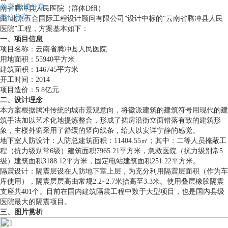
分享
微博分享
南省腾冲县人民医院（群体D组）
微信分享
由“北京五合国际工程设计顾问有限公司”设计中标的“云南省腾冲县人民
医院”工程，方案基本如下：
一、项目信息
项目名称：云南省腾冲县人民医院
用地面积：55940平方米
建筑面积：146745平方米
开工时间：2014
项目造价：5.8亿元
二、设计理念
本方案根据腾冲传统的城市景观意向，将徽派建筑的建筑符号用现代的建
筑手法加以艺术化地提炼整合，形成了裙房沿街立面错落有致的建筑形
象，主楼外窗采用了舒缓的竖向线条，给人以安详宁静的感觉。
地下室人防设计：人防总建筑面积：11404.55㎡；其中：二等人员掩蔽工
程（抗力级别常6级）建筑面积7965.21平方米，急救医院（抗力级别常5
级）建筑面积3188.12平方米，固定电站建筑面积251.22平方米。
隔震设计：隔震层设在人防地下室上层，为充分利用隔震层面积（作为车
库使用），隔震层层高由常规2.2~2.7米抬高至3.3米。使用叠层橡胶隔震
支座共401个。目前在国内建筑隔震工程中数于大型项目，也是国内县级
医院最大的隔震项目。
三、图片赏析