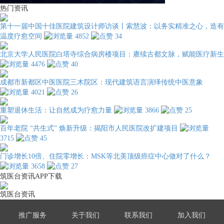
热门资讯
第十一届中国十佳医院建筑设计师访谈丨索慧波：以务实精准之心，造有
温度疗愈空间
4852
34
北京大学人民医院白塔寺综合病房楼项目：赓续古都文脉，赋能医疗新生
4476
40
成都市新都区中医医院三木院区：现代建筑语言演绎传统中医意象
4021
26
重塑退休生活：让自然成为疗愈力量
3866
25
百年老院 “共生式” 焕新升级：揭阳市人民医院改扩建项目
3715
45
门诊增长10倍、住院零增长：MSK等北美顶级癌症中心做对了什么？
3658
27
筑医台资讯APP下载
筑医台资讯
推广服务
关于我们
联系我们
加入我们