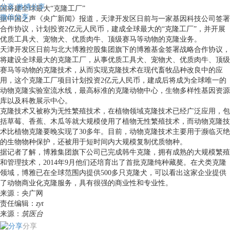
分享
微博分享
国将建全球最大“克隆工厂”
微信分享
据中国之声《央广新闻》报道，天津开发区日前与一家基因科技公司签署
合作协议，计划投资2亿元人民币，建成全球最大的“克隆工厂”，并开展
优质工具犬、宠物犬、优质肉牛、顶级赛马等动物的克隆业务。
天津开发区日前与北大博雅控股集团旗下的博雅基金签署战略合作协议，
将建设全球最大的克隆工厂，从事优质工具犬、宠物犬、优质肉牛、顶级
赛马等动物的克隆技术，从而实现克隆技术在现代畜牧品种改良中的应
用，这个克隆工厂项目计划投资2亿元人民币，建成后将成为全球唯一的
动物克隆实验室流水线，最高标准的克隆动物中心，生物多样性基因资源
库以及科教展示中心。
克隆技术又被称为无性繁殖技术，在植物领域克隆技术已经广泛应用，包
括草莓、香蕉、木瓜等就大规模使用了植物无性繁殖技术，而动物克隆技
术比植物克隆要晚实现了30多年。目前，动物克隆技术主要用于濒临灭绝
的生物物种保护，还被用于短时间内大规模复制优质物种。
据记者了解，博雅集团旗下公司已完成韩牛克隆，拥有成熟的大规模繁殖
和管理技术，2014年9月他们还培育出了首批克隆纯种藏獒。在犬类克隆
领域，博雅已在全球范围内提供500多只克隆犬，可以看出这家企业提供
了动物商业化克隆服务，具有很强的商业性和专业性。
来源：
央广网
责任编辑：
zyt
来源：
筑医台
分享