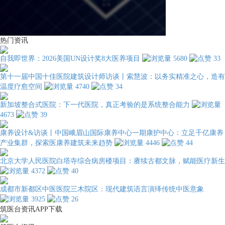
热门资讯
自我即世界：2026美国UN设计奖8大医养项目
5680
33
第十一届中国十佳医院建筑设计师访谈丨索慧波：以务实精准之心，造有
温度疗愈空间
4740
34
新加坡整合式医院：下一代医院，真正考验的是系统整合能力
4673
39
康养设计&访谈丨中国峨眉山国际康养中心一期康护中心：立足千亿康养
产业集群，探索医康养建筑未来趋势
4446
44
北京大学人民医院白塔寺综合病房楼项目：赓续古都文脉，赋能医疗新生
4372
40
成都市新都区中医医院三木院区：现代建筑语言演绎传统中医意象
3925
26
筑医台资讯APP下载