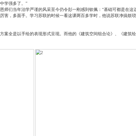
中学强多了。”
恩师们当年治学严谨的风采至今仍令彭一刚感到钦佩：“基础可都是在这
厉害，多面手。学习苏联的时候一看这课两百多学时，他说苏联净搞烦琐
方案全是以手绘的表现形式呈现。而他的《建筑空间组合论》、《建筑绘