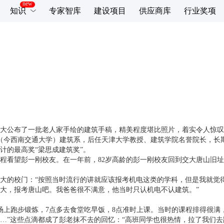
知识
专家智库
建设项目
供应商库
行业奖项
南交大公布了一批老人家手绘的建筑手稿，精美程度堪比照片，着实令人惊
学院（今西南交通大学）建筑系，后任天津大学教授、建筑学院名誉院长，长
计的最高奖“梁思成建筑奖”。
校专程看望彭一刚校友。在一年前，82岁高龄的彭一刚校友回到交大唐山旧
山交大的校门：“按照当时流行的讲就应该报考机电这类的学科，但是我就
大，报考唐山吧。我爸爸很不满意，他当时只认机电不认建筑。”
场上跑步锻炼，7点多去食堂吃早饭，8点准时上课。当时的课程排得很满
…”这些点滴都成了彭老抹不去的回忆：“高班同学也很热情，拉了我们