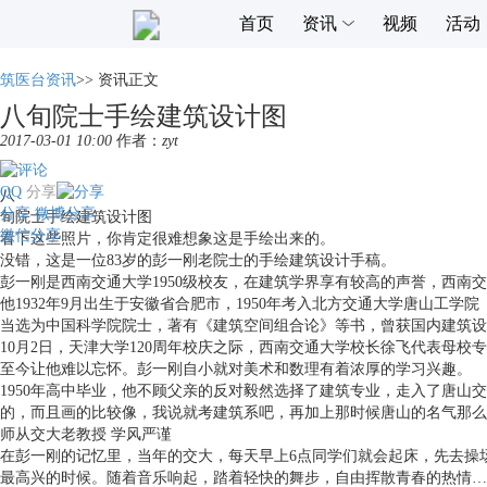
首页
资讯
视频
活动
筑医台资讯
>>
资讯正文
八旬院士手绘建筑设计图
2017-03-01 10:00
作者：
zyt
QQ
分享
八
分享
微博分享
旬院士手绘建筑设计图
微信分享
看下这些照片，你肯定很难想象这是手绘出来的。
没错，这是一位83岁的彭一刚老院士的手绘建筑设计手稿。
彭一刚是西南交通大学1950级校友，在建筑学界享有较高的声誉，西
他1932年9月出生于安徽省合肥市，1950年考入北方交通大学唐山工
当选为中国科学院院士，著有《建筑空间组合论》等书，曾获国内建筑设
10月2日，天津大学120周年校庆之际，西南交通大学校长徐飞代表母
至今让他难以忘怀。彭一刚自小就对美术和数理有着浓厚的学习兴趣。
1950年高中毕业，他不顾父亲的反对毅然选择了建筑专业，走入了唐
的，而且画的比较像，我说就考建筑系吧，再加上那时候唐山的名气那么
师从交大老教授 学风严谨
在彭一刚的记忆里，当年的交大，每天早上6点同学们就会起床，先去操
最高兴的时候。随着音乐响起，踏着轻快的舞步，自由挥散青春的热情…