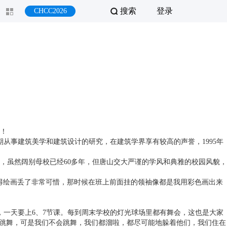
搜索
登录
CHCC2026
叹！
期从事建筑美学和建筑设计的研究，在建筑学界享有较高的声誉，1995年
址，虽然阔别母校已经60多年，但唐山交大严谨的学风和典雅的校园风貌，
觉得绘画丢了非常可惜，那时候在班上前面挂的领袖像都是我用彩色画出来
，一天要上6、7节课。每到周末学校的灯光球场里都有舞会，这也是大家
去跳舞，可是我们不会跳舞，我们都溜啦，都尽可能地躲着他们，我们住在