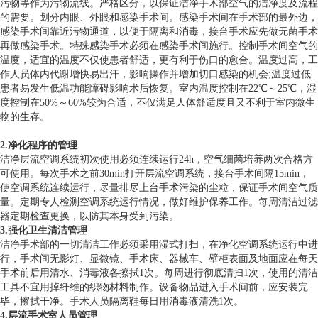
污物等作为污物流线。严格区分，以保证洁净手术部空气的洁净度及流程
的需要。划分内眼、外眼和感染手术间。感染手术间在手术部的最外边，
感染手术间靠近污物通道，以便于隔离和消毒，接台手术应先做无菌手术
再做感染手术。特殊感染手术必须在感染手术间施行。控制手术间空气的
温度，适宜的温度不仅使患者舒适，更有利于伤口的愈合。温度过高，工
作人员体内代谢增快易出汗，影响操作并增加切口感染的机会;温度过低
患者易发生低温功能障碍影响术后恢复。室内温度控制在22℃～25℃，湿
度控制在50%～60%较为合适，不仅满足人体舒适度且又不利于室内微生
物的生存。
2.净化程序的管理
洁净层流空调系统初次使用必须连续运行24h，空气细菌培养两次合格方
可使用。每次手术之前30min打开层流空调系统，接台手术间隔15min，
使空调系统连续运行，尽量排尽上台手术污染的尘粒，保证手术间空气质
量。定期专人检测空调系统运行情况，做好维护保养工作。每周清洁过滤
器定期检查更换，以防其本身受到污染。
3.强化卫生清洁管理
洁净手术部的一切清洁工作必须采用湿式打扫，在净化空调系统运行中进
行，手术间无影灯、显微镜、手术床、器械车、壁柜表面及地面应在每天
手术前后用清水、消毒液各擦拭1次。每周进行彻底清扫1次，使用的清洁
工具不宜用掉纤维的织物材料制作。设备物品进入手术间前，应安装完
毕，擦拭干净。手术人员隔离鞋每日用消毒液清洗1次。
4.层流手术室人员管理