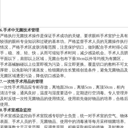
6.手术中无菌技术管理
严格执行无菌技术操作是保证手术成功的关键。要求眼科手术室护士具有
较强的眼科专业知识和过硬的基本功。严格监督手术人员的无菌操作执行
情况，严格手术区皮肤消毒范围，注意保护切口，做到配合手术时得心应
手，稳、准、轻、快，从而可缩短手术时间，减少感染机会。手术人员脐
平面以下，肩部以上区域，无菌台包布下垂30cm以外等均视为有菌区，
手术器械触碰以上位置即视为污染，应立即更换。覆盖切口的敷料不可太
厚密，以免影响汗液蒸发，给细菌的生长繁殖创造条件，避免无菌物品及
无菌区域遭受污染，降低切口感染率。
7.一次性手术用品的管理
一次性手术用品应专柜存放，离地面20cm，离墙5cm，离顶50cm，柜内
清洁干燥，通风良好，温度与湿度要适中，定期进行空消毒。专人管理并
及时反馈一次性无菌物品的使用情况。使用前先做好物品的培养，合格后
使用。
8.手术室感染监控
手术室感染监控由手术室院感专职护士负责，统一对手术室的空气、物体
表面、手术人员的手、无菌物品、使用中的消毒液等每月采样细菌培养。
若菌落数大于正常范围，应调查原因，积极采取相应的措施，及时整改。