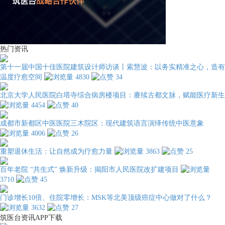
热门资讯
第十一届中国十佳医院建筑设计师访谈丨索慧波：以务实精准之心，造有
温度疗愈空间
4830
34
北京大学人民医院白塔寺综合病房楼项目：赓续古都文脉，赋能医疗新生
4454
40
成都市新都区中医医院三木院区：现代建筑语言演绎传统中医意象
4006
26
重塑退休生活：让自然成为疗愈力量
3863
25
百年老院 “共生式” 焕新升级：揭阳市人民医院改扩建项目
3710
45
门诊增长10倍、住院零增长：MSK等北美顶级癌症中心做对了什么？
3632
27
筑医台资讯APP下载