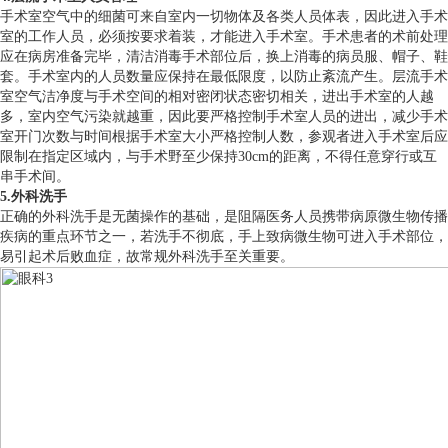
手术室空气中的细菌可来自室内一切物体及各类人员体表，因此进入手术
室的工作人员，必须按要求着装，才能进入手术室。手术患者的术前处理
应在病房准备完毕，清洁消毒手术部位后，换上消毒的病员服、帽子、鞋
套。手术室内的人员数量应保持在最低限度，以防止紊流产生。层流手术
室空气洁净度与手术空间的相对密闭状态密切相关，进出手术室的人越
多，室内空气污染就越重，因此要严格控制手术室人员的进出，减少手术
室开门次数与时间根据手术室大小严格控制人数，参观者进入手术室后应
限制在指定区域内，与手术野至少保持30cm的距离，不得任意穿行或互
串手术间。
5.外科洗手
正确的外科洗手是无菌操作的基础，是阻隔医务人员携带病原微生物传播
疾病的重点环节之一，若洗手不彻底，手上致病微生物可进入手术部位，
易引起术后败血症，故常规外科洗手至关重要。