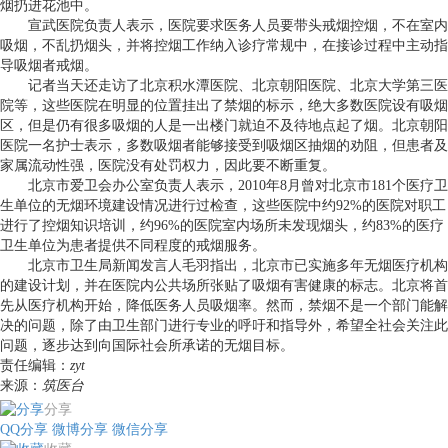
烟扔进花池中。
宣武医院负责人表示，医院要求医务人员要带头戒烟控烟，不在室内
吸烟，不乱扔烟头，并将控烟工作纳入诊疗常规中，在接诊过程中主动指
导吸烟者戒烟。
记者当天还走访了北京积水潭医院、北京朝阳医院、北京大学第三医
院等，这些医院在明显的位置挂出了禁烟的标示，绝大多数医院设有吸烟
区，但是仍有很多吸烟的人是一出楼门就迫不及待地点起了烟。北京朝阳
医院一名护士表示，多数吸烟者能够接受到吸烟区抽烟的劝阻，但患者及
家属流动性强，医院没有处罚权力，因此要不断重复。
北京市爱卫会办公室负责人表示，2010年8月曾对北京市181个医疗卫
生单位的无烟环境建设情况进行过检查，这些医院中约92%的医院对职工
进行了控烟知识培训，约96%的医院室内场所未发现烟头，约83%的医疗
卫生单位为患者提供不同程度的戒烟服务。
北京市卫生局新闻发言人毛羽指出，北京市已实施多年无烟医疗机构
的建设计划，并在医院内公共场所张贴了吸烟有害健康的标志。北京将首
先从医疗机构开始，降低医务人员吸烟率。然而，禁烟不是一个部门能解
决的问题，除了由卫生部门进行专业的呼吁和指导外，希望全社会关注此
问题，逐步达到向国际社会所承诺的无烟目标。
责任编辑：
zyt
来源：
筑医台
分享
QQ分享
微博分享
微信分享