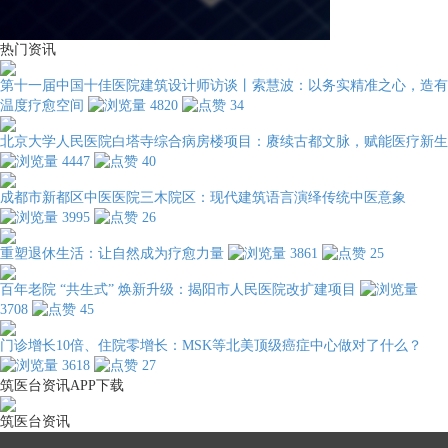
热门资讯
第十一届中国十佳医院建筑设计师访谈丨索慧波：以务实精准之心，造有
温度疗愈空间
4820
34
北京大学人民医院白塔寺综合病房楼项目：赓续古都文脉，赋能医疗新生
4447
40
成都市新都区中医医院三木院区：现代建筑语言演绎传统中医意象
3995
26
重塑退休生活：让自然成为疗愈力量
3861
25
百年老院 “共生式” 焕新升级：揭阳市人民医院改扩建项目
3708
45
门诊增长10倍、住院零增长：MSK等北美顶级癌症中心做对了什么？
3618
27
筑医台资讯APP下载
筑医台资讯