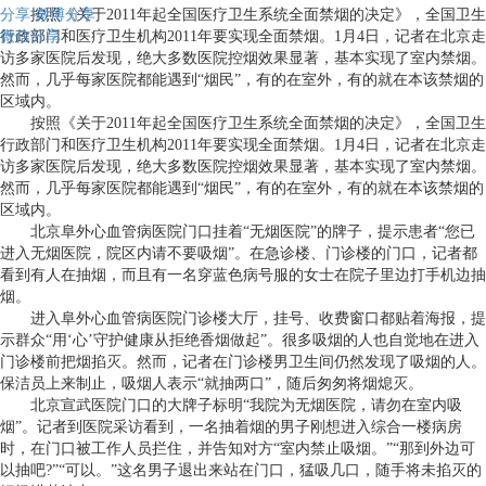
分享
按照《关于2011年起全国医疗卫生系统全面禁烟的决定》，全国卫生
微博分享
微信分享
行政部门和医疗卫生机构2011年要实现全面禁烟。1月4日，记者在北京走
访多家医院后发现，绝大多数医院控烟效果显著，基本实现了室内禁烟。
然而，几乎每家医院都能遇到“烟民”，有的在室外，有的就在本该禁烟的
区域内。
按照《关于2011年起全国医疗卫生系统全面禁烟的决定》，全国卫生
行政部门和医疗卫生机构2011年要实现全面禁烟。1月4日，记者在北京走
访多家医院后发现，绝大多数医院控烟效果显著，基本实现了室内禁烟。
然而，几乎每家医院都能遇到“烟民”，有的在室外，有的就在本该禁烟的
区域内。
北京阜外心血管病医院门口挂着“无烟医院”的牌子，提示患者“您已
进入无烟医院，院区内请不要吸烟”。在急诊楼、门诊楼的门口，记者都
看到有人在抽烟，而且有一名穿蓝色病号服的女士在院子里边打手机边抽
烟。
进入阜外心血管病医院门诊楼大厅，挂号、收费窗口都贴着海报，提
示群众“用‘心’守护健康从拒绝香烟做起”。很多吸烟的人也自觉地在进入
门诊楼前把烟掐灭。然而，记者在门诊楼男卫生间仍然发现了吸烟的人。
保洁员上来制止，吸烟人表示“就抽两口”，随后匆匆将烟熄灭。
北京宣武医院门口的大牌子标明“我院为无烟医院，请勿在室内吸
烟”。记者到医院采访看到，一名抽着烟的男子刚想进入综合一楼病房
时，在门口被工作人员拦住，并告知对方“室内禁止吸烟。”“那到外边可
以抽吧?”“可以。”这名男子退出来站在门口，猛吸几口，随手将未掐灭的