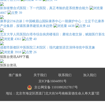
新加坡整合式医院：下一代医院，真正考验的是系统整合能力
4667
39
康养设计&访谈丨中国峨眉山国际康养中心一期康护中心：立足千亿康养
产业集群，探索医康养建筑未来趋势
4438
44
北京大学人民医院白塔寺综合病房楼项目：赓续古都文脉，赋能医疗新生
4361
40
成都市新都区中医医院三木院区：现代建筑语言演绎传统中医意象
3918
26
筑医台资讯APP下载
筑医台资讯
推广服务
关于我们
联系我们
加入我们
京ICP备16044991号
京公网安备 11010802027817号
地址：北京市海淀区西直门北大街56号南栋富德生命人寿大厦7层