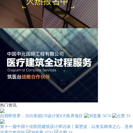
热门资讯
自我即世界：2026美国UN设计奖8大医养项目
5674
33
第十一届中国十佳医院建筑设计师访谈丨索慧波：以务实精准之心，造有
温度疗愈空间
4732
34