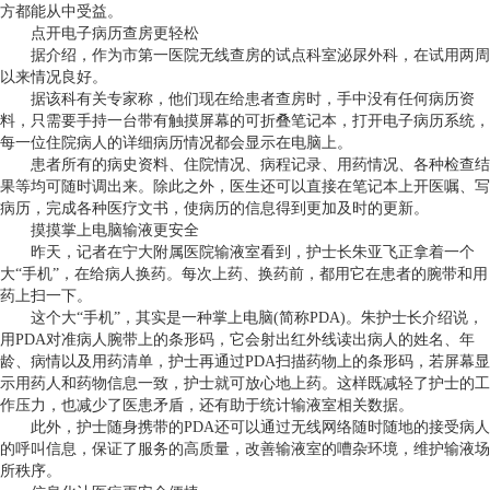
方都能从中受益。
点开电子病历查房更轻松
据介绍，作为市第一医院无线查房的试点科室泌尿外科，在试用两周
以来情况良好。
据该科有关专家称，他们现在给患者查房时，手中没有任何病历资
料，只需要手持一台带有触摸屏幕的可折叠笔记本，打开电子病历系统，
每一位住院病人的详细病历情况都会显示在电脑上。
患者所有的病史资料、住院情况、病程记录、用药情况、各种检查结
果等均可随时调出来。除此之外，医生还可以直接在笔记本上开医嘱、写
病历，完成各种医疗文书，使病历的信息得到更加及时的更新。
摸摸掌上电脑输液更安全
昨天，记者在宁大附属医院输液室看到，护士长朱亚飞正拿着一个
大“手机”，在给病人换药。每次上药、换药前，都用它在患者的腕带和用
药上扫一下。
这个大“手机”，其实是一种掌上电脑(简称PDA)。朱护士长介绍说，
用PDA对准病人腕带上的条形码，它会射出红外线读出病人的姓名、年
龄、病情以及用药清单，护士再通过PDA扫描药物上的条形码，若屏幕显
示用药人和药物信息一致，护士就可放心地上药。这样既减轻了护士的工
作压力，也减少了医患矛盾，还有助于统计输液室相关数据。
此外，护士随身携带的PDA还可以通过无线网络随时随地的接受病人
的呼叫信息，保证了服务的高质量，改善输液室的嘈杂环境，维护输液场
所秩序。