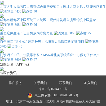
北京大学人民医院白塔寺综合病房楼项目：赓续古都文脉，赋能医疗新生
4435
40
成都市新都区中医医院三木院区：现代建筑语言演绎传统中医意象
3984
26
重塑退休生活：让自然成为疗愈力量
3860
25
百年老院 “共生式” 焕新升级：揭阳市人民医院改扩建项目
3705
45
门诊增长10倍、住院零增长：MSK等北美顶级癌症中心做对了什么？
3608
27
筑医台资讯APP下载
筑医台资讯
推广服务
关于我们
联系我们
加入我们
京ICP备16044991号
京公网安备 11010802027817号
地址：北京市海淀区西直门北大街56号南栋富德生命人寿大厦7层