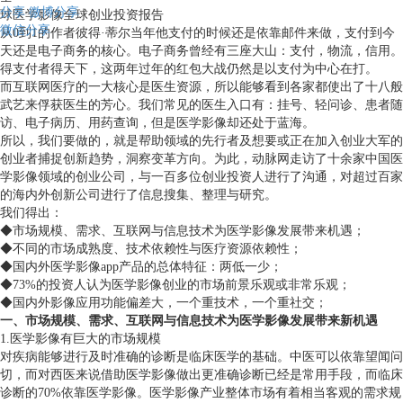
分享
微博分享
球医学影像全球创业投资报告
微信分享
从0到1的作者彼得·蒂尔当年他支付的时候还是依靠邮件来做，支付到今
天还是电子商务的核心。电子商务曾经有三座大山：支付，物流，信用。
得支付者得天下，这两年过年的红包大战仍然是以支付为中心在打。
而互联网医疗的一大核心是医生资源，所以能够看到各家都使出了十八般
武艺来俘获医生的芳心。我们常见的医生入口有：挂号、轻问诊、患者随
访、电子病历、用药查询，但是医学影像却还处于蓝海。
所以，我们要做的，就是帮助领域的先行者及想要或正在加入创业大军的
创业者捕捉创新趋势，洞察变革方向。为此，动脉网走访了十余家中国医
学影像领域的创业公司，与一百多位创业投资人进行了沟通，对超过百家
的海内外创新公司进行了信息搜集、整理与研究。
我们得出：
◆市场规模、需求、互联网与信息技术为医学影像发展带来机遇；
◆不同的市场成熟度、技术依赖性与医疗资源依赖性；
◆国内外医学影像app产品的总体特征：两低一少；
◆73%的投资人认为医学影像创业的市场前景乐观或非常乐观；
◆国内外影像应用功能偏差大，一个重技术，一个重社交；
一、市场规模、需求、互联网与信息技术为医学影像发展带来新机遇
1.医学影像有巨大的市场规模
对疾病能够进行及时准确的诊断是临床医学的基础。中医可以依靠望闻问
切，而对西医来说借助医学影像做出更准确诊断已经是常用手段，而临床
诊断的70%依靠医学影像。医学影像产业整体市场有着相当客观的需求规