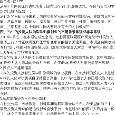
国外有7款APP。
从APP具体实现的功能来看，国内没有专门的影像浏览、存储与管理APP,
双方比较情况如下：
从针对的疾病病种来看，国内空白的疾病分布有肺部疾病、腹部与盆腔疾
病、急诊疾病、阑尾炎、脑疾病、神经科学疾病、外伤、胸部疾病、肿
瘤、足部整形，以上领域，国内暂时没有专门的影像APP。
四、73%的投资人认为医学影像创业的市场前景乐观或非常乐观
2015年7月份，在本报告成文之间，动脉网互联网医疗研究院针对投资人
群体进行了对互联网医疗医学影像项目的投资关注调查。本调查共回收问
卷117份，根据问卷回答情况我们发现大多投资人对这一领域持乐观态度:
1.大多表示市场前景乐观
73%的投资人认为医学影像创业的市场前景乐观或非常乐观。其中有35%
的投资人认为市场前景非常乐观。而仅6%的投资人对市场前景不客观。
2.投资人兴趣度偏高
75%的投资人接触过医学影像领域的创业项目，在有接触的投资人中超过
60%的人仍对该类项目保持投资兴趣，其中有8位投资人称已经投资了此
类项目。在没有接触过影像类项目的投资人中，超过80%的投资人表示有
兴趣对接触了解此类项目。整体仅有不到6%的投资人对这类项目完全没
兴趣。
3.远程影像诊断平台最受青睐
在社交分享、医学教育、影像库和远程影像会诊平台几种类型的项目中，
最受投资人青睐的是远程影像会诊平台，有超过80%的投资人看好这一模
式。社交分享类最不受关注，获得票数是几类中最少的仅占22%。