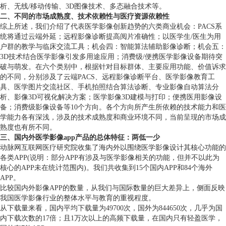
析、无线/移动传输、3D图像技术、多态融合技术等。
二、不同的市场成熟度、技术依赖性与医疗资源依赖性
综上所述，我们介绍了代表医学影像创新趋势的六类商业机会：PACS系
统将通过云端外延；远程影像诊断提高阅片准确性；以医学生/医生为用
户群的教学与临床交流工具；机会四：智能算法辅助影像诊断；机会五：
3D技术结合医学影像引发多用途应用；消费级/便携医学影像设备期待突
破与萌发。在六个类别中，根据针对目标群体、主要应用功能、价值诉求
的不同，分别涉及了云端PACS、远程影像诊断平台、医学影像教育工
具、医学图片交流社区、手机拍照结合算法诊断、专业影像自动算法分
析、影像3D可视化解决方案；医学影像3D建模与打印；便携医用影像设
备；消费级影像设备等10个方向。各个方向所产生所依赖的技术能力和医
学能力各有深浅，涉及的技术成熟度和商业环境不同，当前呈现的市场成
熟度也有所不同。
三、国内外医学影像app产品的总体特征：两低一少
动脉网互联网医疗研究院收集了海内外以围绕医学影像设计其核心功能的
各类APP(说明：部分APP有涉及与医学影像相关的功能，但并不以此为
核心的APP未在统计范围内)。我们共收集到15个国内APP和84个海外
APP。
比较国内外影像APP的数量，从我们与国际数量的巨大差异上，侧面反映
我国医学影像行业的整体水平与教育的重视程度。
从下载量来看，国内平均下载量为49700次，国外为844650次，几乎为国
内下载次数的17倍；且1万次以上的高频下载量，在国内只有轻盈医学，