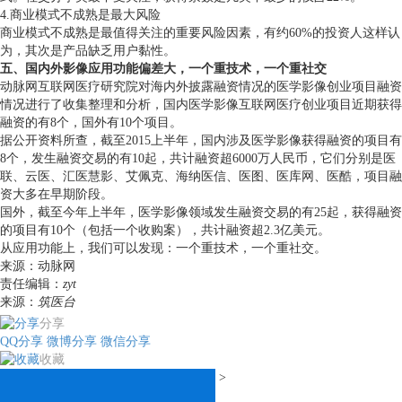
4.商业模式不成熟是最大风险
商业模式不成熟是最值得关注的重要风险因素，有约60%的投资人这样认
为，其次是产品缺乏用户黏性。
五、国内外影像应用功能偏差大，一个重技术，一个重社交
动脉网互联网医疗研究院对海内外披露融资情况的医学影像创业项目融资
情况进行了收集整理和分析，国内医学影像互联网医疗创业项目近期获得
融资的有8个，国外有10个项目。
据公开资料所查，截至2015上半年，国内涉及医学影像获得融资的项目有
8个，发生融资交易的有10起，共计融资超6000万人民币，它们分别是医
联、云医、汇医慧影、艾佩克、海纳医信、医图、医库网、医酷，项目融
资大多在早期阶段。
国外，截至今年上半年，医学影像领域发生融资交易的有25起，获得融资
的项目有10个（包括一个收购案），共计融资超2.3亿美元。
从应用功能上，我们可以发现：一个重技术，一个重社交。
来源：动脉网
责任编辑：
zyt
来源：
筑医台
分享
QQ分享
微博分享
微信分享
收藏
>