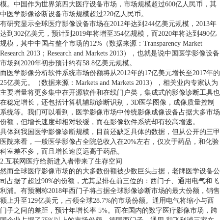
模。中国作为世界第四大医疗设备市场，市场规模超过600亿人民币，其
中医学影像诊断设备市场规模超过220亿人民币。
有研究显示全球医疗影像设备市场在2012年达到244亿美元规模，2013年
达到302亿美元，预计到2019年将增至354亿规模，而2020年将达到490亿
规模，其中中国占整个市场的12%（数据来源：Transparency Market
Research 2013；Research and Markets 2013），也就是说中国医学影像设备
市场到2020年初步预计约有58.8亿美元规模。
而医学影像分析软件系统市场份额将从2012年的17亿美元增长至2017年的
25亿美元。（数据来源：Markets and Markets 2013），相关业内专家认为
主要增量将更多集中在开源软件和在线门户类，集成式的影像诊断工具也
在稳定增长，还包括计算机辅助诊断识别，3D医学图像，成像质量控制
系统等。我们可以看到，医学影像市场中传统影像成像设备占据大多市场
份额，但增长速度却相对较缓，而在影像软件系统却有较高增速。
具体到我国医学影像诊断规模，目前还缺乏具体的数据，但从公开的三甲
医院来看，一般医学影像占全院总收入在20%左右，仅次于药品，和化验
科室差不多，而且增长速度远高于药品。
2.互联网医疗给新进入者带来了生存空间
然而全球医疗影像市场的的大多数份额被少数巨头占据，老牌医学设备公
司占据了超过90%的份额，尤其是排在前三位的：西门子、通用电气和飞
利浦。有预测称2018年西门子将占据全球影像诊断市场的最大份额，销售
额上升至129亿美元，占领全球28.7%的市场份额。通用电气将缩小与西
门子之间的差距，预计年增长率 5%。而在国内的数字医疗影像市场，跨