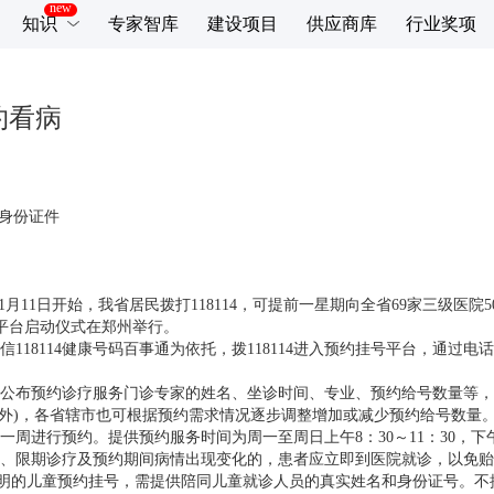
知识
专家智库
建设项目
供应商库
行业奖项
约看病
身份证件
月11日开始，我省居民拨打118114，可提前一星期向全省69家三级医院
务平台启动仪式在郑州举行。
114健康号码百事通为依托，拨118114进入预约挂号平台，通过电话
公布预约诊疗服务门诊专家的姓名、坐诊时间、专业、预约给号数量等，
除外)，各省辖市也可根据预约需求情况逐步调整增加或减少预约给号数量
行预约。提供预约服务时间为周一至周日上午8：30～11：30，下午2
限期诊疗及预约期间病情出现变化的，患者应立即到医院就诊，以免贻
证明的儿童预约挂号，需提供陪同儿童就诊人员的真实姓名和身份证号。不