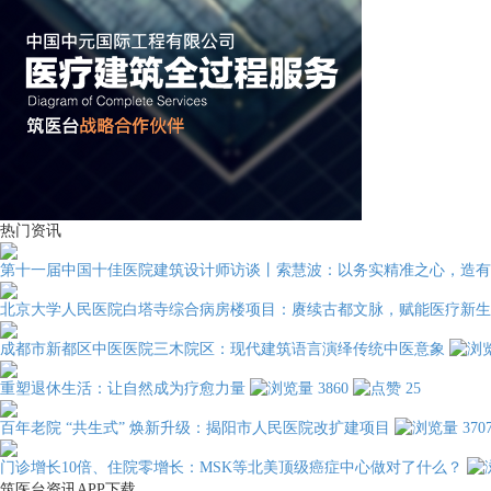
热门资讯
第十一届中国十佳医院建筑设计师访谈丨索慧波：以务实精准之心，造有
北京大学人民医院白塔寺综合病房楼项目：赓续古都文脉，赋能医疗新生
成都市新都区中医医院三木院区：现代建筑语言演绎传统中医意象
重塑退休生活：让自然成为疗愈力量
3860
25
百年老院 “共生式” 焕新升级：揭阳市人民医院改扩建项目
370
门诊增长10倍、住院零增长：MSK等北美顶级癌症中心做对了什么？
筑医台资讯APP下载