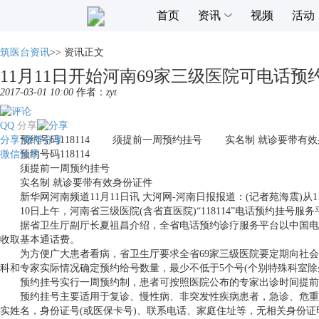
首页
资讯
视频
活动
筑医台资讯
>>
资讯正文
11月11日开始河南69家三级医院可电话预
2017-03-01 10:00
作者：
zyt
QQ
分享
分享
预约号码118114 须提前一周预约挂号 实名制 就诊要带有效
微博分享
微信分享
预约号码118114
须提前一周预约挂号
实名制 就诊要带有效身份证件
新华网河南频道11月11日讯 大河网-河南日报报道：(记者苑海震)从11
10日上午，河南省三级医院(含省直医院)“118114”电话预约挂号服
据省卫生厅副厅长夏祖昌介绍，全省电话预约诊疗服务平台以中国电信118
收取基本通话费。
为方便广大患者看病，省卫生厅要求全省69家三级医院要定期向社会
科和专家实际情况确定预约给号数量，最少不低于5个号(个别特殊科室
预约挂号实行一周预约制，患者可按照医院公布的专家出诊时间提前一周进
预约挂号主要适用于复诊、慢性病、非突发性疾病患者，急诊、危重、
实姓名，身份证号(或医保卡号)、联系电话、家庭住址等，无相关身份