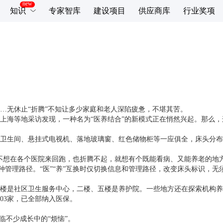
知识
专家智库
建设项目
供应商库
行业奖项
…无休止“折腾”不知让多少家庭和老人深陷疲惫，不堪其苦。
上海等地采访发现，一种名为“医养结合”的新模式正在悄然兴起。那么
卫生间、悬挂式电视机、落地玻璃窗、红色储物柜等一应俱全，床头分布
不想在各个医院来回跑，也折腾不起，就想有个既能看病、又能养老的地方
”两种管理路径。“医”“养”互换时仅切换信息和管理路径，改变床头标识
楼是社区卫生服务中心，二楼、五楼是养护院。一些地方还在探索机构养老
03家，已全部纳入医保。
临不少成长中的“烦恼”。