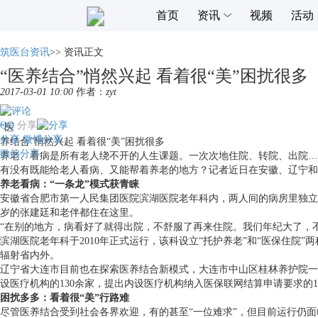
首页
资讯
视频
活动
筑医台资讯
>>
资讯正文
“医养结合”悄然兴起 看着很“美”困扰很多
2017-03-01 10:00
作者：
zyt
QQ
分享
“医
分享
微博分享
养结合”悄然兴起 看着很“美”困扰很多
微信分享
养老、看病是所有老人绕不开的人生课题。一次次地住院、转院、出院…
有没有既能给老人看病、又能帮着养老的地方？记者近日在安徽、辽宁和
养老看病：“一条龙”模式获青睐
安徽省合肥市第一人民集团医院滨湖医院老年科内，两人间的病房里独立
岁的张建廷和老伴都住在这里。
“在别的地方，病看好了就得出院，不舒服了再来住院。我们年纪大了，
滨湖医院老年科于2010年正式运行，该科设立“托护养老”和“医保住院
辐射省内外。
辽宁省大连市目前也在探索医养结合新模式，大连市中山区桂林养护院一
设医疗机构的130余家，提出内设医疗机构纳入医保联网结算申请要求的1
困扰多多：看着很“美”行路难
尽管医养结合受到社会各界欢迎，有的甚至“一位难求”，但目前运行仍面