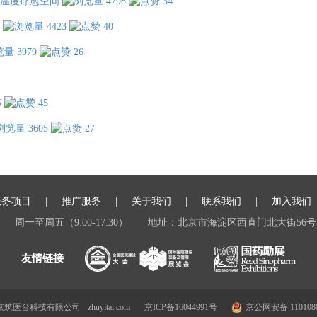
温度疗愈空间
4798
34
4423
40
3979
26
5
45
3605
27
服务项目
推广服务
关于我们
联系我们
加入我们
周一至周五（9:00-17:30）
地址：北京市海淀区西直门北大街56号
 北京筑医台科技有限公司
zhuyitai.com
京ICP备16044991号
京公网安备 1101080