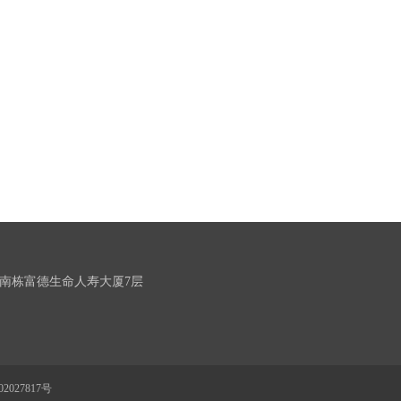
南栋富德生命人寿大厦7层
2027817号