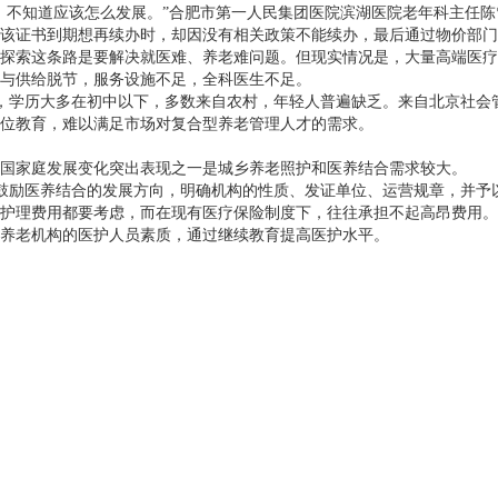
不知道应该怎么发展。”合肥市第一人民集团医院滨湖医院老年科主任陈雪
该证书到期想再续办时，却因没有相关政策不能续办，最后通过物价部门
探索这条路是要解决就医难、养老难问题。但现实情况是，大量高端医疗
与供给脱节，服务设施不足，全科医生不足。
段，学历大多在初中以下，多数来自农村，年轻人普遍缺乏。来自北京社会
位教育，难以满足市场对复合型养老管理人才的需求。
我国家庭发展变化突出表现之一是城乡养老照护和医养结合需求较大。
倡、鼓励医养结合的发展方向，明确机构的性质、发证单位、运营规章，并
护理费用都要考虑，而在现有医疗保险制度下，往往承担不起高昂费用。
养老机构的医护人员素质，通过继续教育提高医护水平。