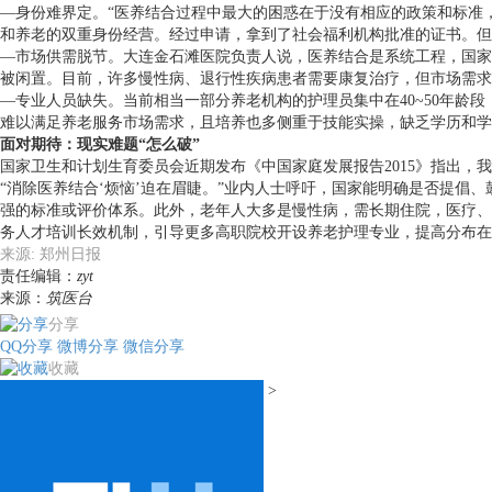
—身份难界定。“医养结合过程中最大的困惑在于没有相应的政策和标准，
和养老的双重身份经营。经过申请，拿到了社会福利机构批准的证书。但
—市场供需脱节。大连金石滩医院负责人说，医养结合是系统工程，国家
被闲置。目前，许多慢性病、退行性疾病患者需要康复治疗，但市场需求
—专业人员缺失。当前相当一部分养老机构的护理员集中在40~50年龄
难以满足养老服务市场需求，且培养也多侧重于技能实操，缺乏学历和学
面对期待：现实难题“怎么破”
国家卫生和计划生育委员会近期发布《中国家庭发展报告2015》指出，
“消除医养结合‘烦恼’迫在眉睫。”业内人士呼吁，国家能明确是否提
强的标准或评价体系。此外，老年人大多是慢性病，需长期住院，医疗、
务人才培训长效机制，引导更多高职院校开设养老护理专业，提高分布在
来源: 郑州日报
责任编辑：
zyt
来源：
筑医台
分享
QQ分享
微博分享
微信分享
收藏
>