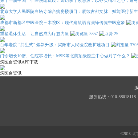
第十一届中国十佳医院建筑设计师访谈丨索慧波：以务实精准之心，造有
北京大学人民医院白塔寺综合病房楼项目：赓续古都文脉，赋能医疗新生
成都市新都区中医医院三木院区：现代建筑语言演绎传统中医意象
重塑退休生活：让自然成为疗愈力量
3857
25
百年老院 “共生式” 焕新升级：揭阳市人民医院改扩建项目
370
门诊增长10倍、住院零增长：MSK等北美顶级癌症中心做对了什么？
筑医台资讯APP下载
筑医台资讯
服务热线：010-88018118
©2018