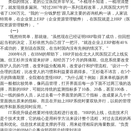
类似的情况，老的公立医院并非罕见。“不梳理不知道，一梳理清楚
了，就发现很多漏洞。”经过2007年的一系列流程改革，人民医院大约节
省了1200万元。“我的‘一分钱梦想’跟几家主要的咨询机构一谈，人家说
特简单，在企业里上ERP（企业资源管理
软件
），在医院就是上HRP（医
院资源管理
软件
）。”
（一）
“既然特简单，那就做。”虽然现在已经证明HRP取得了成功，但回想
起当初的决定，王杉依然为自己捏了一把汗。“就连企业上ERP都有40％
不成功的，更别说在医院，在当时国内没有先例的情况下。”
2008年6月，在IBM的帮助下，HRP开始在北大人民医院正式上线实
施。但王杉并没有迎来好评，却经历了5个月的阵痛期。信息系统要改变
医护人员的习惯，改变利益分配格局，改变诊疗和护理流程。“设计一个
合理的流程，比改变人的习惯和利益要容易得多。”王杉毫不讳言，在5个
月的阵痛期里，全院都在责怪HRP。“为什么呢？例如：原来单机版的界
面一般都比较简单，像药品管理，打开界面后每一步下面不过两三项的选
择，而新的HRP，可能比传统的监测指标多了10条、20条，甚至100条，
让一线的操作人员，从过去看一个界面里的两三个指标，改成要从几十个
里面挑出原来的指标。而且在开始上HRP系统时要双轨并行，以前的管理
程序和新系统同时应用。”
IT系统升级必然要对传统流程进行改造。“HRP的上线，信息技术只
是个技术支撑，它的核心是用科学方法来设计整个流程，对过去流程的再
造和优化。信息技术就是支撑的手段，用来处理相应的海量数据。”负责
项目设计的IBM公众事业部四部总经理刘洪说。