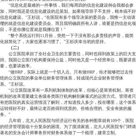
“信息化是最难的一件事情，我们每周四的信息化建设例会我都会参
加，同时我还是信息化建设的总策划。如果领导班子不支持，根本搞不好
信息化建设。”王杉说，“在医院有多个领导决策的委员会，我惟一主动请
缨的就是信息化建设委员会。而且我明确跟所有人讲，谁要是挡信息化项
目，不是你挪位置就是我挪位置！”
“整个系统运行到11月份，突然一下子没有那么多责怪的声音，能简
化就简化了，大家也逐渐习惯了。”王杉庆幸当初的坚持。
（二）
公立医院承担了全社会卫生的主要责任，同时也得到政策上的巨大支
持。我国公立医疗机构要保持公益，同时他又是一个经营单位，既要讲质
量，也要讲效率。
“做HRP，实际上就是一个切入点。只有做HRP，你才能够把过去传
统的公立医院的事业单位财务管理体系，转成现代企业财务管理体
系。”王杉说。
“公立医院改革有一系列机制体制的改革，但核心是筹资机制。筹资
机制的改革需要建立各级各类医疗机构解剖麻雀式的运营方式。管理者只
有把医院的真实运营情况了解到，才知道投入多少，投在哪里，这个体系
运转得好不好，最终让老百姓得到优质的、价格合理的、安全有效的服
务。”
几年前，北大人民医院与经济运行有关的各种图章就有109个，医院
的经济管理面临十分复杂的困境。为了摸清家底，北大人民医院专门聘请
著名的安永会计师事务所对财务体系做了一个梳理，建章立制。