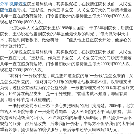
分享
“人家说医院是暴利机构，其实很冤枉，在我接任院长以前，人民医
微博分享
微信分享
院一直在亏损。”王杉说。作为三甲医院，人民医院每天的门诊接待量这
几年一直在超负荷运转。门诊当初设计的接待量是每天2000到3000人次，
现在是7000到8000人次。
北京大学人民医院院长王杉1998年回国后，干了8年副院长，后接任
院长。王杉说在他当副院长的8年是他最快乐的时光，“每周做3到4天手
术，其他时间教教书、做做科研……”但从他上任正院长开始，他操心的
日子就开始了。
“人家说医院是暴利机构，其实很冤枉，在我接任院长以前，人民医
院一直在亏损。”王杉说。作为三甲医院，人民医院每天的门诊接待量这
几年一直在超负荷运转。门诊当初设计的接待量是每天2000到3000人次，
现在是7000到8000人次。
“我有个‘一分钱’梦想，就是想知道医院的每‘一分钱’是怎么来的，又
是怎么花出去的。”但财务每个月报的账却让他根本看不懂。以管理支出
为例，过往公立医院为保持公益经营，一般把管理支出的90％算在医疗支
出，10％算在药品支出，是一个笼统账。“管理者就不知道，哪里有漏
洞，哪个环节是可以梳理的。”
一纸行政处罚令让王杉下决心要把医院的账目搞清楚。2006年，北京
市给人民医院寄来了一张处罚通知单，说人民医院的太平间乱收费。“其
实是医院花钱雇的4个人，不许殡仪馆的车进人民医院，自己提供一套不
规范的服务，然后乱收费。后来我们一招标，中标方不但给我们的太平间
重新装修，提供整套的殡仪服务，最后每年还给人民医院16万元。”