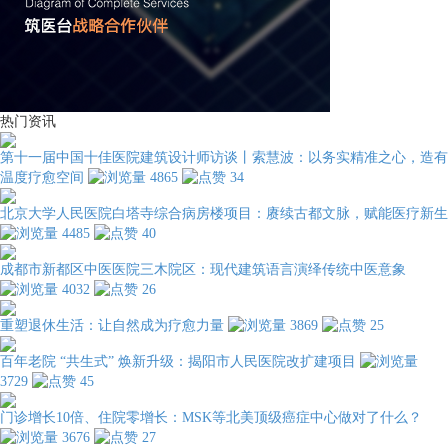
热门资讯
第十一届中国十佳医院建筑设计师访谈丨索慧波：以务实精准之心，造有
温度疗愈空间
4865
34
北京大学人民医院白塔寺综合病房楼项目：赓续古都文脉，赋能医疗新生
4485
40
成都市新都区中医医院三木院区：现代建筑语言演绎传统中医意象
4032
26
重塑退休生活：让自然成为疗愈力量
3869
25
百年老院 “共生式” 焕新升级：揭阳市人民医院改扩建项目
3729
45
门诊增长10倍、住院零增长：MSK等北美顶级癌症中心做对了什么？
3676
27