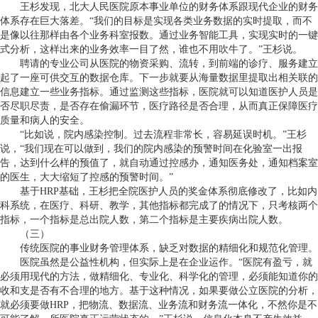
王杉发现，北大人民医院原本事业单位的财务体系跟现代企业的财务
体系存在巨大落差。“我们的目标是实现各类业务数据的实时提取，而不
是像以往那样由各个业务科室报数。通过业务智能工具，实现实时的一键
式分析，这样出来的业务效率一目了然，谁也不用吹牛了。”王杉说。
聘请的专业公司从医院的物资采购、流转，到前端的诊疗、服务建立
起了一座可供交互的数据仓库。下一步就要从海量数据里提取出相关联的
信息建立一些业务指标。通过监测这些指标，医院就可以知道医护人员是
否尽职尽责，是否存在偷漏环节，医疗路径是否合理，从而真正保障医疗
质量和病人的安全。
“比如说，院内感染控制。过去流程非常长，容易延误时机。”王杉
说，“我们现在可以做到，我们的院内感染的预警时间在化验室一出报
告，达到什么样的预值了，就自动通过控感办，通知医务处，通知档案室
的医生，大大缩短了控感的预警时间。”
基于HRP基础，王杉把全院医护人员的奖金体系彻底修改了，比如内
科系统，在医疗、科研、教学，其他指标都完成了的情况下，只考核两个
指标，一个指标是总出院人数，第二个指标是主要疾病出院人数。
（三）
传统医院的事业财务管理体系，缺乏对数据的精细化和规范化管理。
医院虽然是公益性机构，但实际上是在企业运作。“医院有盈亏，就
必须用现代的方法，做精细化、专业化、科学化的管理，必须能知道你的
收和支是否有不合理的地方。基于这种情况，如果要做公立医院的分析，
就必须要做HRP，把物流、数据流、业务流和财务流一体化，不然你是不