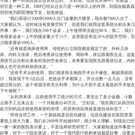
可能了解一所医院真正运营状态的。”王杉说。信息化本身不产生效益，
但它是一种工具。HRP已经从过去只是一种演示上的作用，到现在能真真
切切地为医院增收节支，创造效益。
“我们原设计2000到3000人次门诊量的大楼里，现在都7000人次了，
大家都认为，这时候没有发展空间了，但是我们就用这套系统分析出来几
件事：第一，我们现在298个诊桌，上午使用率没超过80％；第二，我们
有很多诊桌一上午的接诊量少于15个。这里面还有近20％的提升空间，至
少能多接诊1000人。”
“还有就是病床使用率，传统的公立医院都是规定了的，外科几张
床、内科几张床，然后考查床位使用率、周转率，床位跟着医生走。这套
系统可以分析出来各科室的空余床位，未来要实现医生跟着床位走，内科
病人也可在外科病房休息。”
“还有手术台的使用，我们很多医生抱怨手术台不够使。根据系统统
计，我发现下午3点以后，把急诊手术都算上，开台台数一点几台，没有
超过两台的。这个资源没有充分利用，为什么不把不是太着急的手术放在
下午做呢？”
“从药房来讲，以前使用手工统计的方式，算支出了多少金额，小数
点靠手工点来点去，一个月能差出40万元。”王杉说，“现在我们从病历到
处方到药品全部使用条形码管理，药房和供应商就直接自动补货了。”
“所有这些工作，一个基础就是信息化建设，信息化建设在医院里需
要投入很大力量。我们从2008年开始做HRP，很少有人理解，到现在已经
一家一家的医院表示要上，不是说再研究研究了。大家都知道这件事是个
好事，对于一个院长来说，对于一个现代医疗机构来说都是好事，但要走