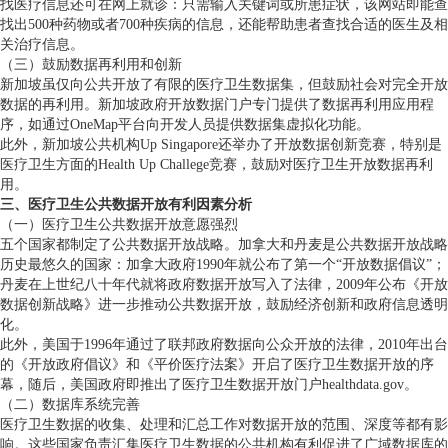
找医疗信息还可在网上就诊：只需输入关键词或所患症状，该网站即能查
找出500种药物或者700种疾病的信息，还能帮助患者查找合适的医生及相
关治疗信息。
（三）鼓励数据再利用和创新
新加坡虽仅向公共开放了有限的医疗卫生数据集，但鼓励社会对完全开放
数据的再利用。新加坡政府开放数据门户专门提供了数据再利用应用程
序，如通过OneMap平台向开发人员提供数据集虚拟化功能。
此外，新加坡公共机构Up Singapore还举办了开放数据创新竞赛，特别是
医疗卫生方面的Health Up Challege竞赛，鼓励对医疗卫生开放数据再利
用。
三、医疗卫生公共数据开放有利因素分析
（一）医疗卫生公共数据开放意愿强烈
五个国家都制定了公共数据开放战略。加拿大和丹麦是公共数据开放战略
历史最悠久的国家：加拿大政府1990年就公布了第一个“开放数据倡议”；
丹麦在上世纪八十年代就将政府数据开放写入了法律，2009年公布《开放
数据创新战略》进一步推动公共数据开放，鼓励经济创新和政府信息透明
化。
此外，美国于1996年通过了联邦政府数据向公众开放的法律，2010年出台
的《开放政府倡议》和《平价医疗法案》开启了医疗卫生数据开放的序
幕，随后，美国政府即推出了医疗卫生数据开放门户healthdata.gov。
（二）数据库系统完善
医疗卫生数据的收集、处理和汇总工作对数据开放的范围、深度等都有影
响。这些国家负责汇集医疗卫生数据的公共机构有利促进了广域数据库的