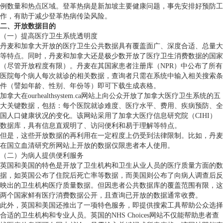
例数量和热点区域。登革热病是新加坡主要健康问题，事先安排好预防工
作，有助于减少登革热病传染风险。
二、开放数据目的
（一）提高医疗卫生系统透明度
丹麦和加拿大开放的医疗卫生公共数据具有覆盖面广、深度合适、总量大
等特点。同时，丹麦和加拿大还是极少数开放了医疗卫生消费数据的国家
（尽管开放程度有限）。丹麦在其国家患者注册库（NPR）中公布了所有
医院每个病人每次就诊的相关数据，查询者只需在系统中输入相关搜索条
件（譬如年龄、性别、年份等）即可下载生成表格。
加拿大在ourhealthsystem.ca网站上向公众开放了加拿大医疗卫生系统的五
大关键数据，包括：每个医院就诊难度、医疗水平、费用、疾病预防、全
国人口健康状况的变化。该网站采用了加拿大医疗信息研究院（CIHI）
数据库，具有信息直观明了、访问便利和易于理解等特点。
但是，这些开放数据的再利用在一定程度上仍受到法律限制。比如，丹麦
在国立血清研究所网站上开放的数据仅限患者本人使用。
（二）为病人提供便利服务
英国和美国的特色是开放了卫生机构和卫生从业人员的医疗质量方面的数
据，如英国公布了住院后死亡率等数据，而美国则公布了向病人调查后反
映出的卫生机构医疗质量数据。但因患者公共数据库的覆盖范围有限，这
两个国家鲜有医疗消费数据公开，且查询已开放的数据通常收费。
此外，英国和美国还推出了一项特色服务，即提供搜索工具帮助公众选择
合适的卫生机构和专业人员。英国的NHS Choices网站不仅能帮助患者查