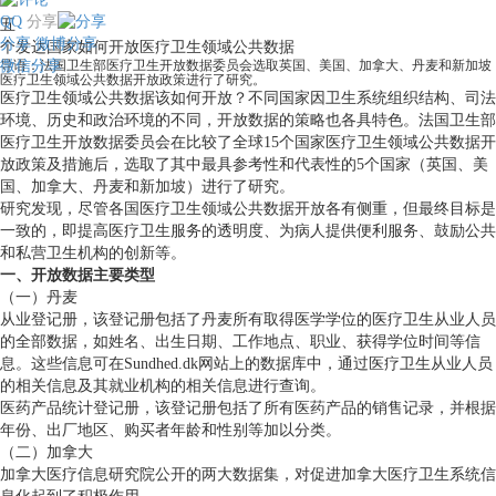
QQ
分享
五
分享
微博分享
个发达国家如何开放医疗卫生领域公共数据
微信分享
导语：法国卫生部医疗卫生开放数据委员会选取英国、美国、加拿大、丹麦和新加坡
医疗卫生领域公共数据开放政策进行了研究。
医疗卫生领域公共数据该如何开放？不同国家因卫生系统组织结构、司法
环境、历史和政治环境的不同，开放数据的策略也各具特色。法国卫生部
医疗卫生开放数据委员会在比较了全球15个国家医疗卫生领域公共数据开
放政策及措施后，选取了其中最具参考性和代表性的5个国家（英国、美
国、加拿大、丹麦和新加坡）进行了研究。
研究发现，尽管各国医疗卫生领域公共数据开放各有侧重，但最终目标是
一致的，即提高医疗卫生服务的透明度、为病人提供便利服务、鼓励公共
和私营卫生机构的创新等。
一、开放数据主要类型
（一）丹麦
从业登记册，该登记册包括了丹麦所有取得医学学位的医疗卫生从业人员
的全部数据，如姓名、出生日期、工作地点、职业、获得学位时间等信
息。这些信息可在Sundhed.dk网站上的数据库中，通过医疗卫生从业人员
的相关信息及其就业机构的相关信息进行查询。
医药产品统计登记册，该登记册包括了所有医药产品的销售记录，并根据
年份、出厂地区、购买者年龄和性别等加以分类。
（二）加拿大
加拿大医疗信息研究院公开的两大数据集，对促进加拿大医疗卫生系统信