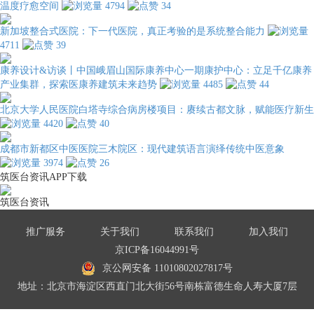
温度疗愈空间
4794
34
新加坡整合式医院：下一代医院，真正考验的是系统整合能力
4711
39
康养设计&访谈丨中国峨眉山国际康养中心一期康护中心：立足千亿康养
产业集群，探索医康养建筑未来趋势
4485
44
北京大学人民医院白塔寺综合病房楼项目：赓续古都文脉，赋能医疗新生
4420
40
成都市新都区中医医院三木院区：现代建筑语言演绎传统中医意象
3974
26
筑医台资讯APP下载
筑医台资讯
推广服务
关于我们
联系我们
加入我们
京ICP备16044991号
京公网安备 11010802027817号
地址：北京市海淀区西直门北大街56号南栋富德生命人寿大厦7层