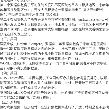
息化起到了积极作用。
第一个数据集包含了平均住院长度和不同医院价目表（根据地区、患者年
龄和医疗类型区分）。开发人员根据这一数据集推出了“病人开销评价
器”，帮助患者预测平均住院时间和成本。
第二个数据集包含了所有医院八类科室的等候时间。ourhealthsystem.ca网
站的开发人员基于该数据集开发了一项工具，可估计不同地区不同类型科
室的等候时间。这项服务在加拿大实用性很强，因为在加拿大看病之前必
须先在排队表上登记。
（三）美国
医院比较（Hospital Compare）数据集，该数据集包含了患者满意度调查
报告和医院医疗质量指标方面的数据，并推出了相关的应用工具。美国公
民可以通过比较不同医院的十几个医疗质量指标（譬如医院手术后疼痛的
平均时间），来选择就诊医院，相关数据还可以下载。
WONDER数据库，该数据库包含了不同年龄和性别的患者对不同类型疫
苗引起的不良反应的数量。
（四）英国
NHS Choices网站，该网站提供了全国各医疗机构患者满意度得分，以帮
助英国公民选择医疗机构并在线预约看病。此外，还开放了医院处方、月
平均用药量、医疗成本等方面的数据。
英国Mastodon C公司通过这些数据发现，开通用他汀类药物处方可帮助每
年节约2亿英镑的他汀类医疗费用。
（五）新加坡
流行病数据集，新加坡对一些流行病数据集进行了开放，特别是登革热病