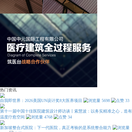
热门资讯
自我即世界：2026美国UN设计奖8大医养项目
5698
33
第十一届中国十佳医院建筑设计师访谈丨索慧波：以务实精准之心，造有
温度疗愈空间
4768
34
新加坡整合式医院：下一代医院，真正考验的是系统整合能力