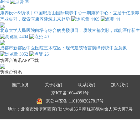
4694
39
康养设计&访谈丨中国峨眉山国际康养中心一期康护中心：立足千亿康养
产业集群，探索医康养建筑未来趋势
4469
44
北京大学人民医院白塔寺综合病房楼项目：赓续古都文脉，赋能医疗新生
4404
40
成都市新都区中医医院三木院区：现代建筑语言演绎传统中医意象
3952
26
筑医台资讯APP下载
筑医台资讯
推广服务
关于我们
联系我们
加入我们
京ICP备16044991号
京公网安备 11010802027817号
地址：北京市海淀区西直门北大街56号南栋富德生命人寿大厦7层