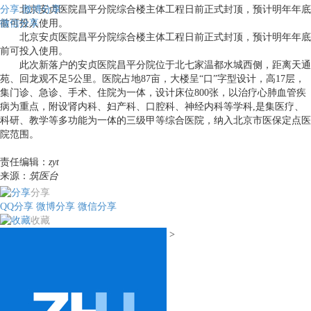
分享
北京安贞医院昌平分院综合楼主体工程日前正式封顶，预计明年年底
微博分享
微信分享
前可投入使用。
北京安贞医院昌平分院综合楼主体工程日前正式封顶，预计明年年底
前可投入使用。
此次新落户的安贞医院昌平分院位于北七家温都水城西侧，距离天通
苑、回龙观不足5公里。医院占地87亩，大楼呈“口”字型设计，高17层，
集门诊、急诊、手术、住院为一体，设计床位800张，以治疗心肺血管疾
病为重点，附设肾内科、妇产科、口腔科、神经内科等学科,是集医疗、
科研、教学等多功能为一体的三级甲等综合医院，纳入北京市医保定点医
院范围。
责任编辑：
zyt
来源：
筑医台
分享
QQ分享
微博分享
微信分享
收藏
>