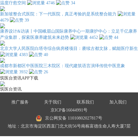
温度疗愈空间
4746
34
新加坡整合式医院：下一代医院，真正考验的是系统整合能力
4679
39
康养设计&访谈丨中国峨眉山国际康养中心一期康护中心：立足千亿康养
产业集群，探索医康养建筑未来趋势
4452
44
北京大学人民医院白塔寺综合病房楼项目：赓续古都文脉，赋能医疗新生
4383
40
成都市新都区中医医院三木院区：现代建筑语言演绎传统中医意象
3932
26
筑医台资讯APP下载
筑医台资讯
推广服务
关于我们
联系我们
加入我们
京ICP备16044991号
京公网安备 11010802027817号
地址：北京市海淀区西直门北大街56号南栋富德生命人寿大厦7层