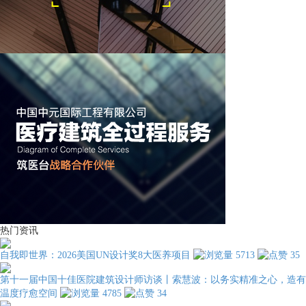
热门资讯
自我即世界：2026美国UN设计奖8大医养项目
5713
35
第十一届中国十佳医院建筑设计师访谈丨索慧波：以务实精准之心，造有
温度疗愈空间
4785
34