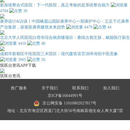
新加坡整合式医院：下一代医院，真正考验的是系统整合能力
4704
39
康养设计&访谈丨中国峨眉山国际康养中心一期康护中心：立足千亿康养
产业集群，探索医康养建筑未来趋势
4479
44
北京大学人民医院白塔寺综合病房楼项目：赓续古都文脉，赋能医疗新生
4416
40
成都市新都区中医医院三木院区：现代建筑语言演绎传统中医意象
3965
26
筑医台资讯APP下载
筑医台资讯
推广服务
关于我们
联系我们
加入我们
京ICP备16044991号
京公网安备 11010802027817号
地址：北京市海淀区西直门北大街56号南栋富德生命人寿大厦7层