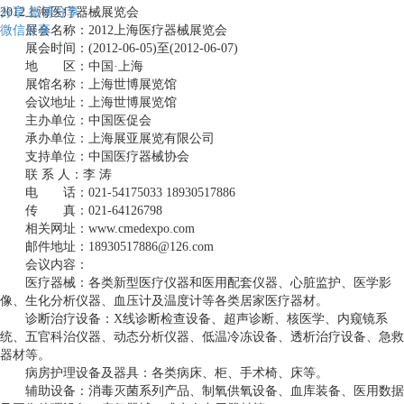
分享
2012上海医疗器械展览会
微博分享
微信分享
展会名称：2012上海医疗器械展览会
展会时间：(2012-06-05)至(2012-06-07)
地 区：中国·上海
展馆名称：上海世博展览馆
会议地址：上海世博展览馆
主办单位：中国医促会
承办单位：上海展亚展览有限公司
支持单位：中国医疗器械协会
联 系 人：李 涛
电 话：021-54175033 18930517886
传 真：021-64126798
相关网址：www.cmedexpo.com
邮件地址：18930517886@126.com
会议内容：
医疗器械：各类新型医疗仪器和医用配套仪器、心脏监护、医学影
像、生化分析仪器、血压计及温度计等各类居家医疗器材。
诊断治疗设备：X线诊断检查设备、超声诊断、核医学、内窥镜系
统、五官科治仪器、动态分析仪器、低温冷冻设备、透析治疗设备、急救
器材等。
病房护理设备及器具：各类病床、柜、手术椅、床等。
辅助设备：消毒灭菌系列产品、制氧供氧设备、血库装备、医用数据