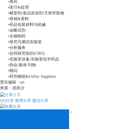
•兽药
•医疗&处理
•赋形剂/食品添加剂/天然萃取物
•香精&香料
•药品包装材料与机械
•诊断试剂
•生物制药
•研究与测试实验室
•分析服务
•合同研究组织(CRO)
•实验室设备/实验室化学药品
•协会/媒体/刊物
•顾问
•药剂辅助&Utility Suppliers
责任编辑：
zyt
来源：
筑医台
分享
QQ分享
微博分享
微信分享
收藏
>