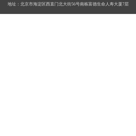
地址：北京市海淀区西直门北大街56号南栋富德生命人寿大厦7层