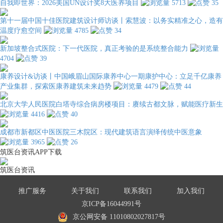
自我即世界：2026美国UN设计奖8大医养项目
5713
35
第十一届中国十佳医院建筑设计师访谈丨索慧波：以务实精准之心，造有
温度疗愈空间
4785
34
新加坡整合式医院：下一代医院，真正考验的是系统整合能力
4704
39
康养设计&访谈丨中国峨眉山国际康养中心一期康护中心：立足千亿康养
产业集群，探索医康养建筑未来趋势
4479
44
北京大学人民医院白塔寺综合病房楼项目：赓续古都文脉，赋能医疗新生
4416
40
成都市新都区中医医院三木院区：现代建筑语言演绎传统中医意象
3965
26
筑医台资讯APP下载
筑医台资讯
推广服务
关于我们
联系我们
加入我们
京ICP备16044991号
京公网安备 11010802027817号