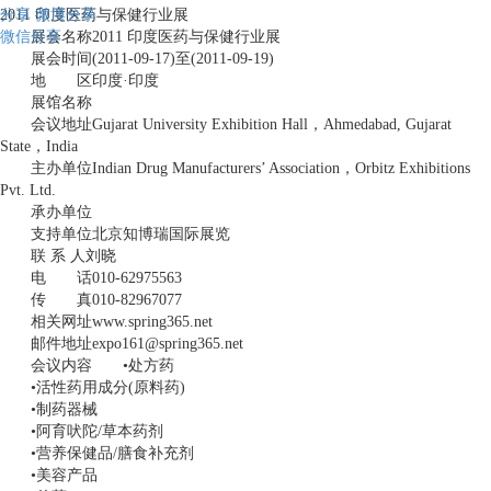
分享
2011 印度医药与保健行业展
微博分享
微信分享
展会名称2011 印度医药与保健行业展
展会时间(2011-09-17)至(2011-09-19)
地 区印度·印度
展馆名称
会议地址Gujarat University Exhibition Hall，Ahmedabad, Gujarat
State，India
主办单位Indian Drug Manufacturers’ Association，Orbitz Exhibitions
Pvt. Ltd.
承办单位
支持单位北京知博瑞国际展览
联 系 人刘晓
电 话010-62975563
传 真010-82967077
相关网址www.spring365.net
邮件地址expo161@spring365.net
会议内容 •处方药
•活性药用成分(原料药)
•制药器械
•阿育吠陀/草本药剂
•营养保健品/‎膳食补充剂
•美容产品