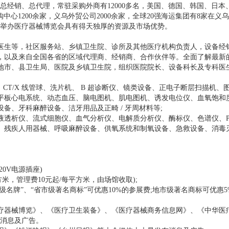
经销、总代理，常驻采购外商有12000多名，美国、德国、韩国、日本
中心1200余家，义乌外贸公司2000余家，全球20强海运集团有8家在义
义乌举办医疗器械博览会具有得天独厚的资源及市场优势。
生等，社区服务站、乡镇卫生院、诊所及其他医疗机构负责人，设备经销
以及来自全国各省的区域代理商、经销商、合作伙伴等。全面了解最新的
市、县卫生局、医院及乡镇卫生院，组织医院院长、设备科长及专科医
、 CT/X 线管球、洗片机、 B 超诊断仪、镜类设备、正电子断层扫描机
板心电系统、动态血压、脑电图机、肌电图机、诱发电位仪、血氧饱和度
、牙科麻醉设备、洁牙用品及正畸 / 牙周材料等;
析仪、流式细胞仪、血气分析仪、电解质分析仪、酶标仪、色谱仪、PC
残疾人用器械、呼吸麻醉设备、供氧系统和制氧设备、急救设备、消毒灭
0V电源插座)
米，管理费10元起/每平方米，由场馆收取);
级名牌”、“省市级著名商标”可优惠10%的参展费;地市级著名商标可优惠
器械博览》、《医疗卫生装备》、《医疗器械商务信息网》、《中华医
消息及广告。