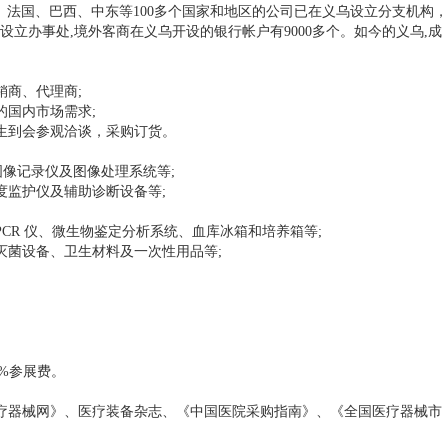
、法国、巴西、中东等100多个国家和地区的公司已在义乌设立分支机构，
乌设立办事处,境外客商在义乌开设的银行帐户有9000多个。如今的义乌,成
商、代理商;
国内市场需求;
生到会参观洽谈，采购订货。
、图像记录仪及图像处理系统等;
监护仪及辅助诊断设备等;
R 仪、微生物鉴定分析系统、血库冰箱和培养箱等;
菌设备、卫生材料及一次性用品等;
5%参展费。
疗器械网》、医疗装备杂志、《中国医院采购指南》、《全国医疗器械市