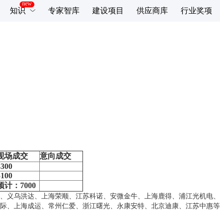
知识
专家智库
建设项目
供应商库
行业奖项
现场成交
意向成交
3300
5100
预计：
7000
义乌洪达、上海荣顺、江苏科诺、安微金牛、上海鹿得、浦江光机电、
际、上海成运、常州仁爱、浙江曙光、永康安特、北京迪康、江苏中惠等