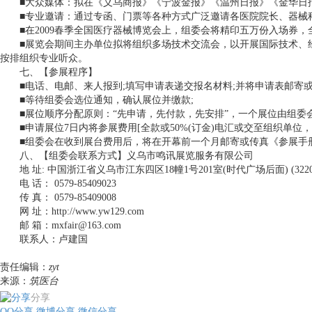
■大众媒体：拟在《义乌商报》《宁波金报》《温州日报》《金华日报
■专业邀请：通过专函、门票等各种方式广泛邀请各医院院长、器械科
■在2009春季全国医疗器械博览会上，组委会将精印五万份入场券，
■展览会期间主办单位拟将组织多场技术交流会，以开展国际技术、经
按排组织专业听众。
七、【参展程序】
■电话、电邮、来人报到;填写申请表递交报名材料;并将申请表邮寄或
■等待组委会选位通知，确认展位并缴款;
■展位顺序分配原则：“先申请，先付款，先安排”，一个展位由组委会
■申请展位7日内将参展费用[全款或50%(订金)电汇或交至组织单位
■组委会在收到展台费用后，将在开幕前一个月邮寄或传真《参展手
八、【组委会联系方式】义乌市鸣讯展览服务有限公司
地 址: 中国浙江省义乌市江东四区18幢1号201室(时代广场后面) (3220
电 话： 0579-85409023
传 真： 0579-85409008
网 址：http://www.yw129.com
邮 箱：mxfair@163.com
联系人：卢建国
责任编辑：
zyt
来源：
筑医台
分享
QQ分享
微博分享
微信分享