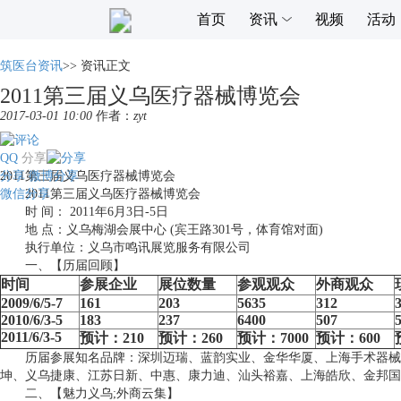
首页
资讯
视频
活动
筑医台资讯
>>
资讯正文
2011第三届义乌医疗器械博览会
2017-03-01 10:00
作者：
zyt
QQ
分享
分享
2011第三届义乌医疗器械博览会
微博分享
微信分享
2011第三届义乌医疗器械博览会
时 间： 2011年6月3日-5日
地 点：义乌梅湖会展中心 (宾王路301号，体育馆对面)
执行单位：义乌市鸣讯展览服务有限公司
一、【历届回顾】
时间
参展企业
展位数量
参观观众
外商观众
2009/6/5-7
161
203
5635
312
2010/6/3-5
183
237
6400
507
2011/6/3-5
预计：
210
预计：
260
预计：
7000
预计：
600
历届参展知名品牌：深圳迈瑞、蓝韵实业、金华华厦、上海手术器械、
坤、义乌捷康、江苏日新、中惠、康力迪、汕头裕嘉、上海皓欣、金邦国
二、【魅力义乌;外商云集】