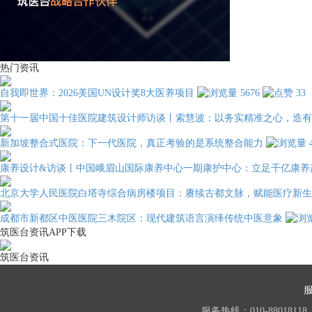
热门资讯
自我即世界：2026美国UN设计奖8大医养项目
5676
33
第十一届中国十佳医院建筑设计师访谈丨索慧波：以务实精准之心，造有
新加坡整合式医院：下一代医院，真正考验的是系统整合能力
康养设计&访谈丨中国峨眉山国际康养中心一期康护中心：立足千亿康养
北京大学人民医院白塔寺综合病房楼项目：赓续古都文脉，赋能医疗新生
成都市新都区中医医院三木院区：现代建筑语言演绎传统中医意象
筑医台资讯APP下载
筑医台资讯
服务热线：010-88018118