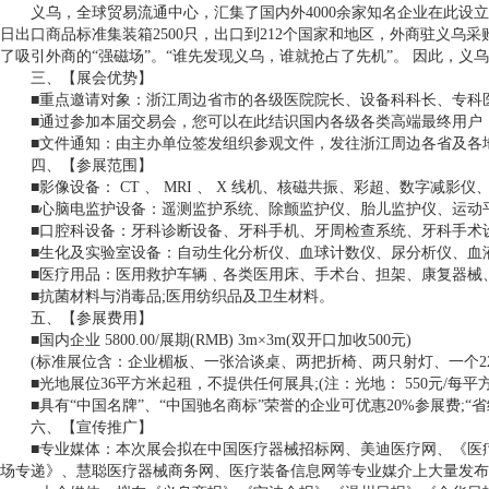
义乌，全球贸易流通中心，汇集了国内外4000余家知名企业在此设立总
日出口商品标准集装箱2500只，出口到212个国家和地区，外商驻义乌采购
了吸引外商的“强磁场”。“谁先发现义乌，谁就抢占了先机”。 因此，
三、【展会优势】
■重点邀请对象：浙江周边省市的各级医院院长、设备科科长、专科医
■通过参加本届交易会，您可以在此结识国内各级各类高端最终用户，
■文件通知：由主办单位签发组织参观文件，发往浙江周边各省及各地
四、【参展范围】
■影像设备： CT 、 MRI 、 X 线机、核磁共振、彩超、数字减影仪
■心脑电监护设备：遥测监护系统、除颤监护仪、胎儿监护仪、运动平
■口腔科设备：牙科诊断设备、牙科手机、牙周检查系统、牙科手术设备
■生化及实验室设备：自动生化分析仪、血球计数仪、尿分析仪、血液透
■医疗用品：医用救护车辆﹑各类医用床、手术台、担架、康复器械、
■抗菌材料与消毒品;医用纺织品及卫生材料。
五、【参展费用】
■国内企业 5800.00/展期(RMB) 3m×3m(双开口加收500元)
(标准展位含：企业楣板、一张洽谈桌、两把折椅、两只射灯、一个22
■光地展位36平方米起租，不提供任何展具;(注：光地： 550元/每平方
■具有“中国名牌”、“中国驰名商标”荣誉的企业可优惠20%参展费;“省
六、【宣传推广】
■专业媒体：本次展会拟在中国医疗器械招标网、美迪医疗网、《医疗
场专递》、慧聪医疗器械商务网、医疗装备信息网等专业媒介上大量发布