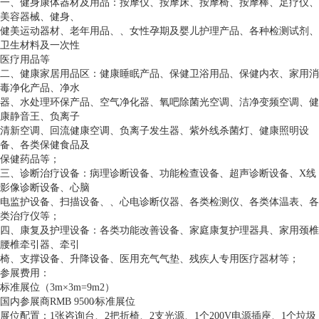
一、健身康体器材及用品：按摩仪、按摩床、按摩椅、按摩棒、足疗仪、
美容器械、健身、
健美运动器材、老年用品、、女性孕期及婴儿护理产品、各种检测试剂、
卫生材料及一次性
医疗用品等
二、健康家居用品区：健康睡眠产品、保健卫浴用品、保健内衣、家用消
毒净化产品、净水
器、水处理环保产品、空气净化器、氧吧除菌光空调、洁净变频空调、健
康静音王、负离子
清新空调、回流健康空调、负离子发生器、紫外线杀菌灯、健康照明设
备、各类保健食品及
保健药品等；
三、诊断治疗设备：病理诊断设备、功能检查设备、超声诊断设备、X线
影像诊断设备、心脑
电监护设备、扫描设备、、心电诊断仪器、各类检测仪、各类体温表、各
类治疗仪等；
四、康复及护理设备：各类功能改善设备、家庭康复护理器具、家用颈椎
腰椎牵引器、牵引
椅、支撑设备、升降设备、医用充气气垫、残疾人专用医疗器材等；
参展费用：
标准展位（3m×3m=9m2）
国内参展商RMB 9500∕标准展位
展位配置：1张咨询台、2把折椅、2支光源、1个200V电源插座、1个垃圾