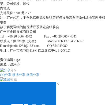
篓、公司楣板、展位
内地毯
光地展位：900元／㎡
注：27㎡起租，不含包括电源及地毯等任何设施需自行缴付场地管理费和
电费
欲了解更详细的情况请联系展览会组委会
广州市金晔展览有限公司
Tel：+86 20 8667 4042 Fax：+86 20 8667 4041
联系人：劉 华 德（先生） Moblle:+86 137 9438 6367
E-mail:jianliu1234@163.com QQ:554949980
地址：广州市流花路119号锦汉展览中心1号馆6层
责任编辑：
zyt
来源：
筑医台
分享
QQ分享
微博分享
微信分享
收藏
>