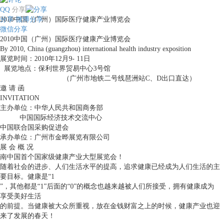
QQ
分享
分享
2010中国（广州）国际医疗健康产业博览会
微博分享
微信分享
2010中国（广州）国际医疗健康产业博览会
By 2010, China (guangzhou) international health industry exposition
展览时间：2010年12月9- 11日
展览地点：保利世界贸易中心3号馆
（广州市地铁二号线琶洲站C、D出口直达）
邀 请 函
INVITATION
主办单位：中华人民共和国商务部
中国国际经济技术交流中心
中国联合国采购促进会
承办单位：广州市金晔展览有限公司
展 会 概 况
南中国首个国家级健康产业大型展览会！
随着社会的进步、人们生活水平的提高，追求健康已经成为人们生活的主
要目标。健康是“1
”，其他都是“1”后面的“0”的概念也越来越被人们所接受，拥有健康成为
享受美好生活
的前提。当健康被大众所重视，放在金钱财富之上的时候，健康产业也迎
来了发展的春天！