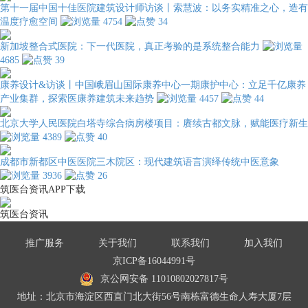
第十一届中国十佳医院建筑设计师访谈丨索慧波：以务实精准之心，造有
温度疗愈空间
4754
34
新加坡整合式医院：下一代医院，真正考验的是系统整合能力
4685
39
康养设计&访谈丨中国峨眉山国际康养中心一期康护中心：立足千亿康养
产业集群，探索医康养建筑未来趋势
4457
44
北京大学人民医院白塔寺综合病房楼项目：赓续古都文脉，赋能医疗新生
4389
40
成都市新都区中医医院三木院区：现代建筑语言演绎传统中医意象
3936
26
筑医台资讯APP下载
筑医台资讯
推广服务
关于我们
联系我们
加入我们
京ICP备16044991号
京公网安备 11010802027817号
地址：北京市海淀区西直门北大街56号南栋富德生命人寿大厦7层