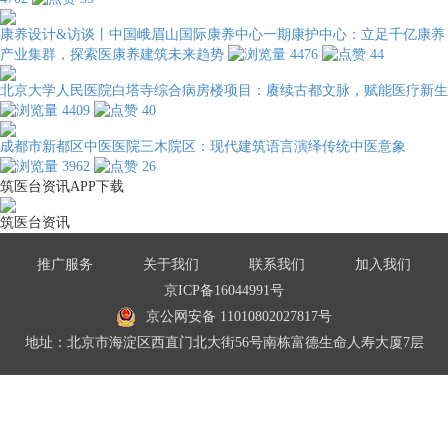
康养设计&访谈丨中国峨眉山国际康养中心一期康护中心：立足千亿康养
产业集群，探索医康养建筑未来趋势
4476
44
北京大学人民医院白塔寺综合病房楼项目：赓续古都文脉，赋能医疗新生
4409
40
成都市新都区中医医院三木院区：现代建筑语言演绎传统中医意象
3962
26
筑医台资讯APP下载
筑医台资讯
推广服务
关于我们
联系我们
加入我们
京ICP备16044991号
京公网安备 11010802027817号
地址：北京市海淀区西直门北大街56号南栋富德生命人寿大厦7层