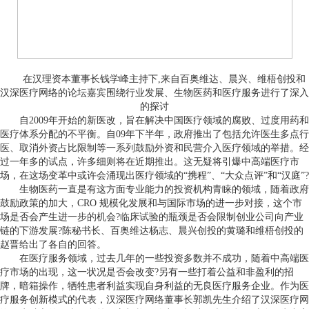
在汉理资本董事长钱学峰主持下,来自百奥维达、晨兴、维梧创投和
汉深医疗网络的论坛嘉宾围绕行业发展、生物医药和医疗服务进行了深入
的探讨
自2009年开始的新医改，旨在解决中国医疗领域的腐败、过度用药和
医疗体系分配的不平衡。自09年下半年，政府推出了包括允许医生多点行
医、取消外资占比限制等一系列鼓励外资和民营介入医疗领域的举措。经
过一年多的试点，许多细则将在近期推出。这无疑将引爆中高端医疗市
场，在这场变革中或许会涌现出医疗领域的“携程”、“大众点评”和“汉庭”?
生物医药一直是有这方面专业能力的投资机构青睐的领域，随着政府
鼓励政策的加大，CRO 规模化发展和与国际市场的进一步对接，这个市
场是否会产生进一步的机会?临床试验的瓶颈是否会限制创业公司向产业
链的下游发展?陈秘书长、百奥维达杨志、晨兴创投的黄璐和维梧创投的
赵晋给出了各自的回答。
在医疗服务领域，过去几年的一些投资多数并不成功，随着中高端医
疗市场的出现，这一状况是否会改变?另有一些打着公益和非盈利的招
牌，暗箱操作，牺牲患者利益实现自身利益的无良医疗服务企业。作为医
疗服务创新模式的代表，汉深医疗网络董事长郭凯先生介绍了汉深医疗网