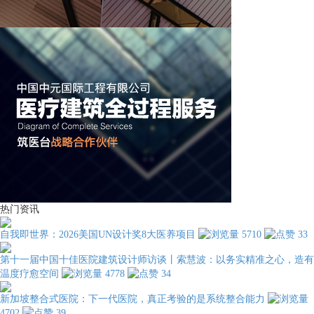
热门资讯
自我即世界：2026美国UN设计奖8大医养项目
5710
33
第十一届中国十佳医院建筑设计师访谈丨索慧波：以务实精准之心，造有
温度疗愈空间
4778
34
新加坡整合式医院：下一代医院，真正考验的是系统整合能力
4702
39