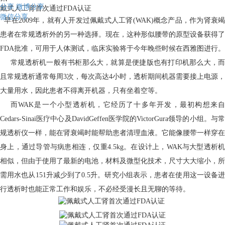
分享
微博分享
戴式人工肾首次通过FDA认证
微信分享
早在
2009
年，就有人开发过佩戴式人工肾
(WAK)
概念产品，作为肾衰
患者在常规透析外的另一种选择。现在，这种形似腰带的原型设备获得了
FDA
批准，可用于人体测试，临床实验将于今年晚些时候在西雅图进行。
常规透析机一般有书柜那么大，就算是便捷版也有打印机那么大，
且常规透析通常每周
3
次，每次高达
4
小时，透析期间机器需要接上电源，
大量用水，因此患者不得离开机器，只有坐着空等。
而
WAK
是一个小型透析机，它经历了十多年开发，最初构想来
Cedars-Sinai
医疗中心及
DavidGeffen
医学院的
VictorGura
领导的小组。与
规透析仪一样，能在肾衰竭时能帮助患者清理血液。它能像腰带一样穿在
身上，通过导管与病患相连，仅重
4.5kg
。在设计上，
WAK
与大型透析机
相似，但由于使用了最新的电池，材料及微型化技术，尺寸大大缩小，所
需用水也从
151
升减少到了
0.5
升。研究小组表示，患者在使用这一设备
行透析时也能正常工作和娱乐，不必经受漫长且无聊的等待。