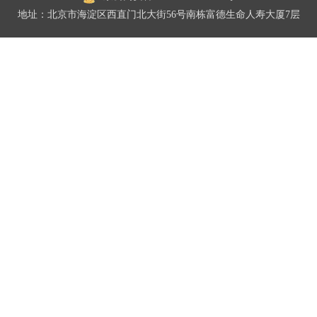
地址：北京市海淀区西直门北大街56号南栋富德生命人寿大厦7层