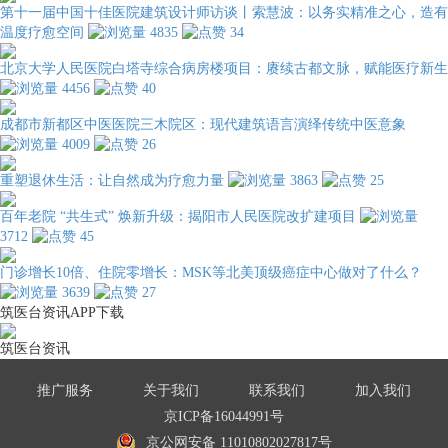
第十一届中国十佳医院建筑设计师访谈丨索慧波：以务实精准之心，造有
温度疗愈空间
4835
34
北京大学人民医院白塔寺综合病房楼项目：赓续古都文脉，赋能医疗新生
4456
40
成都市新都区中医医院三木院区：现代建筑语言演绎传统中医意象
4009
26
重塑退休生活：让自然成为疗愈力量
3863
25
百年老院 “共生式” 焕新升级：揭阳市人民医院改扩建项目
3712
45
门诊增长10倍、住院零增长：MSK等北美顶级癌症中心做对了什么？
3639
27
筑医台资讯APP下载
筑医台资讯
推广服务
关于我们
联系我们
加入我们
京ICP备16044991号
京公网安备 11010802027817号