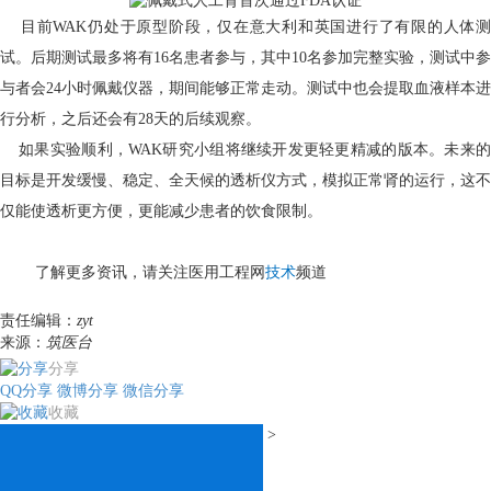
目前
WAK
仍处于原型阶段，仅在意大利和英国进行了有限的人体
试。后期测试最多将有
16
名患者参与，其中
10
名参加完整实验，测试中参
与者会
24
小时佩戴仪器，期间能够正常走动。测试中也会提取血液样本进
行分析，之后还会有
28
天的后续观察
。
如果实验顺利，
WAK
研究小组将继续开发更轻更精减的版本。未来的
目标是开发缓慢、稳定、全天候的透析仪方式，模拟正常肾的运行，这不
仅能使透析更方便，更能减少患者的饮食限制。
了解更多资讯，请关注医用工程网
技术
频道
责任编辑：
zyt
来源：
筑医台
分享
QQ分享
微博分享
微信分享
收藏
>