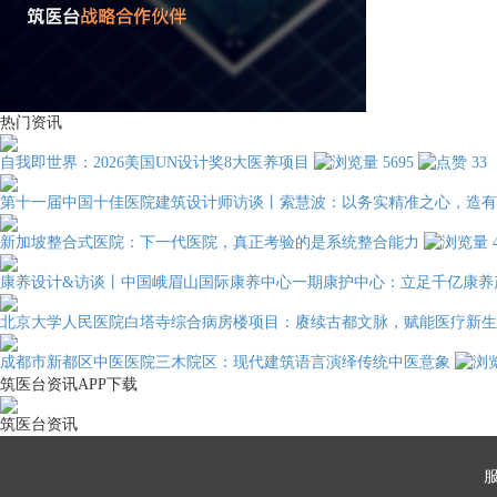
热门资讯
自我即世界：2026美国UN设计奖8大医养项目
5695
33
第十一届中国十佳医院建筑设计师访谈丨索慧波：以务实精准之心，造有
新加坡整合式医院：下一代医院，真正考验的是系统整合能力
康养设计&访谈丨中国峨眉山国际康养中心一期康护中心：立足千亿康养
北京大学人民医院白塔寺综合病房楼项目：赓续古都文脉，赋能医疗新生
成都市新都区中医医院三木院区：现代建筑语言演绎传统中医意象
筑医台资讯APP下载
筑医台资讯