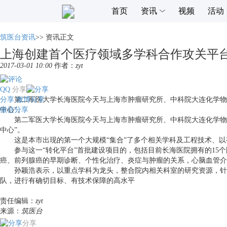
首页
资讯
视频
活动
筑医台资讯
>>
资讯正文
上海创建首个医疗领域多学科合作攻关平
2017-03-01 10:00
作者：
zyt
QQ
分享
分享
第二军医大学长海医院今天与上海市肿瘤研究所、中科院大连化学物理
微博分享
微信分享
中心”。
第二军医大学长海医院今天与上海市肿瘤研究所、中科院大连化学物理
中心”。
这是本市出现的第一个大规模“集合”了多个相关学科及工程技术、以有
参与这一“转化平台”首批建设项目的，包括目前长海医院拥有的15个
癌、前列腺癌的早期诊断、个性化治疗、炎症与肿瘤的关系，心脑血管介
孙颖浩表示，以重点学科为龙头，整合院内相关科室的研究资源，针对
队，进行有确切目标、有技术保障的高水平
责任编辑：
zyt
来源：
筑医台
分享