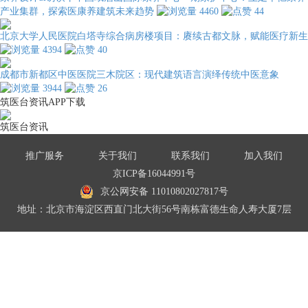
产业集群，探索医康养建筑未来趋势
4460
44
北京大学人民医院白塔寺综合病房楼项目：赓续古都文脉，赋能医疗新生
4394
40
成都市新都区中医医院三木院区：现代建筑语言演绎传统中医意象
3944
26
筑医台资讯APP下载
筑医台资讯
推广服务
关于我们
联系我们
加入我们
京ICP备16044991号
京公网安备 11010802027817号
地址：北京市海淀区西直门北大街56号南栋富德生命人寿大厦7层