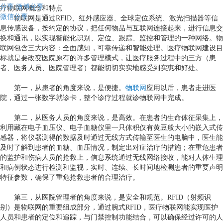
分享
微博分享
疗物联网概念和特点
微信分享
物联网是通过
RFID
、红外感应器、全球定位系统、激光扫描器等信
息传感设备，按约定的协议，把任何物品与互联网连接起来，进行信息交
换和通讯，以实现智能化识别、定位、跟踪、监控和管理的一种网络。物
联网包含三大内容：全面感知，可靠传递和智能处理。医疗物联网建设目
标就是要改变医院原有的许多管理模式，让医疗服务过程中的三方（患
者、医务人员、医院管理者）都能切切实实地感受到实惠和好处。
第一，从患者的角度来说，是便捷。
物联网
应用以后，患者走进医
院，通过一张数字就诊卡，整个诊疗过程就诊物联网中完成。
第二，从医务人员的角度来说，是高效。在患者的生命体征采集上，
利用藏在电子血压仪、电子血糖仪里一只体积仅有黄豆般大小的嵌入式传
感器，将仪器测得的数据及时通过无线方式传输至医生的电脑中，医生能
及时了解到患者的血糖、血压情况，制定出对症治疗的措施；在重危患者
的监护和伤病人员的抢救上，信息系统通过无线网络接收，能对人体生理
和病例状态进行检测和监视，实时、连续、长时间地检测患者的重要声明
特征参数，确保了重危抢救患者的合理治疗。
第三，从医院管理者的角度来说，是安全和规范。
RFID
（射频识
别）是物联网的重要组成部分，通过腕式
RFID
，医疗物联网能实现医护
人员和患者的定位和追踪，与门禁控制功能结合，可以确保经过许可的人