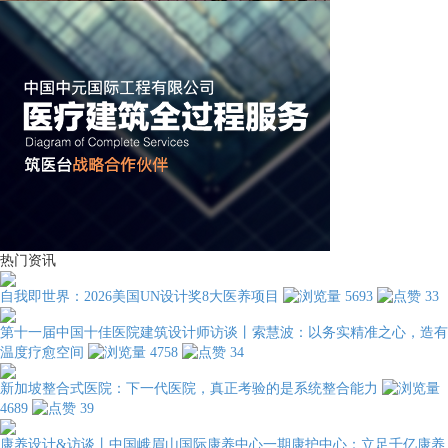
热门资讯
自我即世界：2026美国UN设计奖8大医养项目
5693
33
第十一届中国十佳医院建筑设计师访谈丨索慧波：以务实精准之心，造有
温度疗愈空间
4758
34
新加坡整合式医院：下一代医院，真正考验的是系统整合能力
4689
39
康养设计&访谈丨中国峨眉山国际康养中心一期康护中心：立足千亿康养