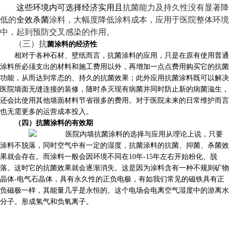
这些环境内可选择经济实用且
抗菌能力及持久性没有显著降
低的
全效杀菌
涂料，大幅度降低涂料成本，应用于医院整体环境
中，起到预防交叉感染的作用。
（三）抗
菌涂料的经济性
相对于各种石材、壁纸而言，抗菌涂料的应用，只是在原有使用普通
涂料所必须支出的材料和施工费用以外，再增加一点点费用购买它的抗菌
功能，从而达到常态的、持久的抗菌效果；此外应用抗菌涂料既可以解决
医院墙面无缝连接的装修，随时杀灭现有病菌并同时防止新的病菌滋生，
还会比使用其他墙面材料节省很多的费用。对于医院未来的日常维护而言
也无需更多的运营成本投入。
（四）抗菌涂料的有效期
从理论上说，只要
涂料不脱落，同时空气中有一定的湿度，抗菌涂料的抗菌、抑菌、杀菌效
果就会存在。而涂料一般会因环境不同在
10
年
-15
年左右开始粉化、脱
落。这时它的抗菌效果就会逐渐消失。这是因为涂料含有一种不规则矿物
晶体
-
电气石晶体，具有永久性的正负电极，有如我们常见的磁铁具有正
负磁极一样，其能量几乎是永恒的。这个电场会电离空气湿度中的游离水
分子。形成氢气和负氧离子。