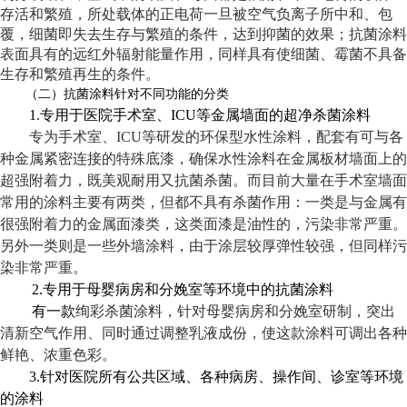
存活和繁殖，所处载体的正电荷一旦被空气负离子所中和、包
覆，细菌即失去生存与繁殖的条件，达到抑菌的效果；抗菌涂料
表面具有的远红外辐射能量作用，同样具有使细菌、霉菌不具备
生存和繁殖再生的条件。
（二）抗菌涂料针对不同功能的分类
1.
专用于医院手术室、
ICU
等金属墙面的超净杀菌涂料
专为手术室、
ICU
等研发的环保型水性涂料，配套有可与各
种金属紧密连接的特殊底漆，确保水性涂料在金属板材墙面上的
超强附着力，既美观耐用又抗菌杀菌。而目前大量在手术室墙面
常用的涂料主要有两类，但都不具有杀菌作用：一类是与金属有
很强附着力的金属面漆类，这类面漆是油性的，污染非常严重。
另外一类则是一些外墙涂料，由于涂层较厚弹性较强，但同样污
染非常严重。
2.
专用于母婴病房和分娩室等环境中的抗菌涂料
有一款
绚彩杀菌涂料，针对母婴病房和分娩室研制，突出
清新空气作用、同时通过调整乳液成份，使这款涂料可调出各种
鲜艳、浓重色彩。
3.
针对医院所有公共区域、各种病房、操作间、诊室等环境
的涂料