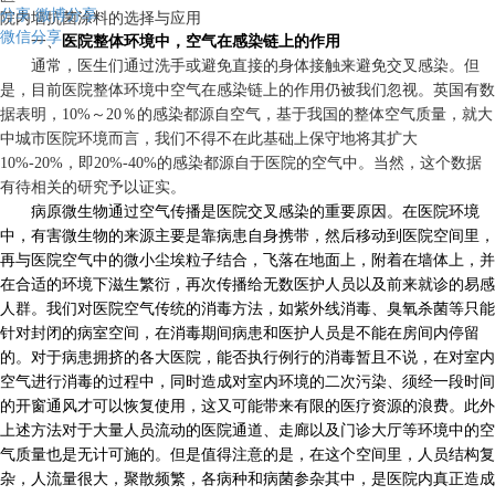
分享
微博分享
院内墙抗菌涂料的选择与应用
微信分享
一、
医院整体环境中，空气在感染链上的作用
通常，医生们通过洗手或避免直接的身体接触来避免交叉感染。但
是，目前医院整体环境中空气在感染链上的作用仍被我们忽视。英国有数
据表明，
10%
～
20
％的感染都源自空气，基于我国的整体空气质量，就大
中城市医院环境而言，我们不得不在此基础上保守地将其扩大
10%-20%
，即
20%-40%
的感染都源自于医院的空气中。当然，这个数据
有待相关的研究予以证实。
病原微生物通过空气传播是医院交叉感染的重要原因。在医院环境
中，有害微生物的来源主要是靠病患自身携带，然后移动到医院空间里，
再与医院空气中的微小尘埃粒子结合，飞落在地面上，附着在墙体上，并
在合适的环境下滋生繁衍，再次传播给无数医护人员以及前来就诊的易感
人群。我们对医院空气传统的消毒方法，如紫外线消毒、臭氧杀菌等只能
针对封闭的病室空间，在消毒期间病患和医护人员是不能在房间内停留
的。对于病患拥挤的各大医院，能否执行例行的消毒暂且不说，在对室内
空气进行消毒的过程中，同时造成对室内环境的二次污染、须经一段时间
的开窗通风才可以恢复使用，这又可能带来有限的医疗资源的浪费。此外
上述方法对于大量人员流动的医院通道、走廊以及门诊大厅等环境中的空
气质量也是无计可施的。但是值得注意的是，在这个空间里，人员结构复
杂，人流量很大，聚散频繁，各病种和病菌参杂其中，是医院内真正造成