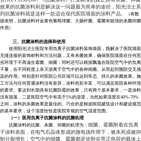
效果的抗菌涂料则是解决这一问题最为简单的途径，阳光洁士系
列抗菌涂料就是这样一款适合现代医院墙面的涂料产品。
（有数
据表明，抗菌涂料对金黄色葡萄球菌、大肠杆菌、霉菌有较强的杀菌抑菌
作用）
三、抗菌涂料的选择和使用
使用阳光洁士医院专用负离子抗菌涂料装饰墙面，既解决了医院墙面
无缝连接的装饰材料和方法问题，又有杀菌效果，确保医院墙面在任何恶
劣环境下不再滋生霉菌、病菌；同时还可以根据飘逸在医院空气中的负离
子量，在不同程度上杀灭游离于空气中的各种病菌。从而起到预防交叉感
染的作用。特别是针对医院公共区域可以达到常态、持久的杀菌效果。施
工方法与任何普通涂料没有差异，涂料色彩丰富，可以满足医院各种环境
的要求。要达到长期具有抗菌防霉的效果，只有两个基本要求，一是涂料
没有脱落，二是医院空气中有高于
5%
的湿度，当然如果湿度在
40%-70%
之间，涂料的杀菌效果是最佳的。巧合的是根据医院建筑设计和建设规范
的基本要求，这个湿度恰恰是医院常规的空气湿度范围。
（一）医用负离子抗菌涂料的抗菌机理
细菌、霉菌附着在负离
抗菌涂料的抗菌、杀菌、抑菌的机理为：
子涂料表面，在电气石晶体形成的微电场作用下，被杀死或被抑
制分裂增长；空气中的细菌、霉菌都是依附在带正电荷的载体上