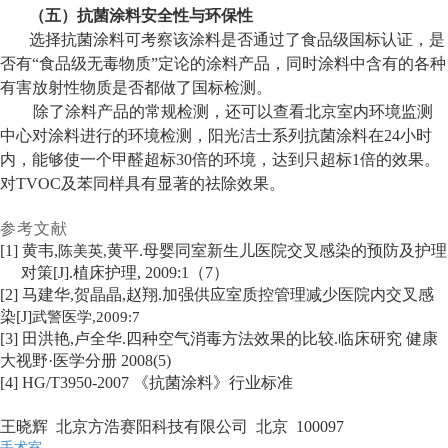
（五）抗菌涂料安全性与环保性
选择抗菌涂料可考察该涂料是否通过了食品级国标认证，是
否有“食品级无毒物质”定论的涂料产品，同时涂料中含有的各种
有害放射性物质是否都做了国标检测。
除了涂料产品的常规检测，还可以查看北京室内环境监测
中心对涂料进行的环境检测，阳光洁士系列抗菌涂料在
24
小时
内，能够使一个甲醛超标
30
倍的环境，达到只超标
1
倍的效果。
对
TVOC
及苯同样具有显著的祛除效果。
参考文献
[1]
黄韦
,
陈美英
,
黄平
.
母婴同室新生儿医院交叉感染的预防及护理
对策
[J].
植床护理
, 2009:1
（
7
）
[2]
马建华
,
贺晶晶
,
赵翔
.
加强供应室质控管理减少医院内交叉感
染
[J]
武警医学
,2009:7
[3]
田洪艳
,
卢全华
.
四种空气消毒方法效果的比较
.
临床研究 健康
大视野·医学分册
2008(5)
[4] HG/T3950-2007
《抗菌涂料》行业标准
王晓辉
北京方浩赛阳科技有限公司
北京
100097
手术室