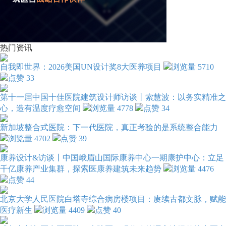
热门资讯
自我即世界：2026美国UN设计奖8大医养项目
5710
33
第十一届中国十佳医院建筑设计师访谈丨索慧波：以务实精准之
心，造有温度疗愈空间
4778
34
新加坡整合式医院：下一代医院，真正考验的是系统整合能力
4702
39
康养设计&访谈丨中国峨眉山国际康养中心一期康护中心：立足
千亿康养产业集群，探索医康养建筑未来趋势
4476
44
北京大学人民医院白塔寺综合病房楼项目：赓续古都文脉，赋能
医疗新生
4409
40