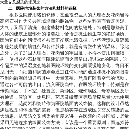
大量交叉感染的场所之一。
二、医院内墙装饰的方法和材料的选择
很多医院使用诸如瓷砖，甚至投资巨大的大理石及花岗岩等
高档石材作为公共区域墙面的装饰物，这些材料表面看既美观、
大气，又易于清洗，但这些材料之间的接缝处，特别是那些高于
人体的建筑上层部分的接缝处，恰恰是微生物生存的绝好场所。
因为它们中的污渍很难被真正彻底地清洗掉，这些污渍以及缝隙
相连处使用的填缝剂和各种胶体，就是有害微生物的温床。除此
之外，为了加固大理石、花岗岩的牢固度，不得不使用钢挂结
构，使得这些石材和医院建筑墙面之间留出超过
5cm
的隔层，这
个隔层中的温湿度会随着医院环境的变化而缓慢地变化，终日不
见阳光，而细菌和病菌则会通过任何可能的通道和微小的肉眼看
不到的微观缝隙迁移其中，大量繁殖。然后再随着空气的流动，
通过各种可能的出口，流入医院当中。在医院环境中，特别是在
传染病区，手术室、处置室、急诊区、烧伤病区、母婴病区及所
有通道，候诊区、休息区、药房及缴费区等场所应尽量少地使用
大理石、花岗岩和瓷砖作为医院墙面的装饰物。这样的设计虽然
满足视觉和体验感的需要，但是确实存在造成医院交叉感染的巨
大隐患。从预防交叉感染的角度来讲，在医院的公共区域，尽量
采用无缝连接的墙面装饰方法，应该是一个重要原则，而选择符
合
HG/T3950-2007
《抗菌涂料》行业标准的真正具有杀菌、抑菌