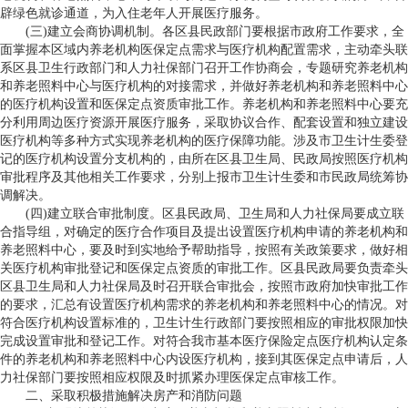
辟绿色就诊通道，为入住老年人开展医疗服务。
(三)建立会商协调机制。各区县民政部门要根据市政府工作要求，全
面掌握本区域内养老机构医保定点需求与医疗机构配置需求，主动牵头联
系区县卫生行政部门和人力社保部门召开工作协商会，专题研究养老机构
和养老照料中心与医疗机构的对接需求，并做好养老机构和养老照料中心
的医疗机构设置和医保定点资质审批工作。养老机构和养老照料中心要充
分利用周边医疗资源开展医疗服务，采取协议合作、配套设置和独立建设
医疗机构等多种方式实现养老机构的医疗保障功能。涉及市卫生计生委登
记的医疗机构设置分支机构的，由所在区县卫生局、民政局按照医疗机构
审批程序及其他相关工作要求，分别上报市卫生计生委和市民政局统筹协
调解决。
(四)建立联合审批制度。区县民政局、卫生局和人力社保局要成立联
合指导组，对确定的医疗合作项目及提出设置医疗机构申请的养老机构和
养老照料中心，要及时到实地给予帮助指导，按照有关政策要求，做好相
关医疗机构审批登记和医保定点资质的审批工作。区县民政局要负责牵头
区县卫生局和人力社保局及时召开联合审批会，按照市政府加快审批工作
的要求，汇总有设置医疗机构需求的养老机构和养老照料中心的情况。对
符合医疗机构设置标准的，卫生计生行政部门要按照相应的审批权限加快
完成设置审批和登记工作。对符合我市基本医疗保险定点医疗机构认定条
件的养老机构和养老照料中心内设医疗机构，接到其医保定点申请后，人
力社保部门要按照相应权限及时抓紧办理医保定点审核工作。
二、采取积极措施解决房产和消防问题