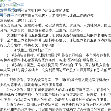
QQ
分享
北
分享
微博分享
京市养老机构和养老照料中心建设工作的通知
微信分享
关于进一步推进本市养老机构和养老照料中心建设工作的通知
京民福发〔2014〕321号
各区县民政局、发展改革委、公安消防支队、财政局、人力社保局、国土
分局、规划分局、住房城乡建设委、卫生局、老龄办：
为加快本市养老服务业发展，切实解决首都百姓最迫切的养老服务需
求，全力推进养老机构和养老照料中心建设，使社区养老的服务保障效能
得以充分发挥，特将有关工作明确如下：
一、加快推进“医养结合”工作
(一)明确结合目标。积极推动医疗和养老资源结合，本市所有养老机
构和养老照料中心都要具备医疗条件，构建“医养结合”服务模式。
(二)明确结合类型。养老机构开展“医养结合”工作，要在满足入住老
年人医疗服务需求基础上，充分利用周边医疗服务资源开展多种形式的医
疗合作。
1.配套设置。采取内设医务室、卫生所(室)等或引入周边医疗机构分
支机构等形式，满足老年人医疗服务需求。
2.独立设置。满足不同类型老年人的多样化医疗服务需求，有条件的
养老机构和养老照料中心可采取申请独立设置康复医院、护理院、社区卫
生服务中心(站)等医疗机构的形式，为老年人提供多种形式的医疗服务。
3.协议合作。对周边医疗资源丰富，自身难以独立设置医疗机构的养
老机构和养老照料中心，可采取与周边医疗机构签订合作协议的方式，开