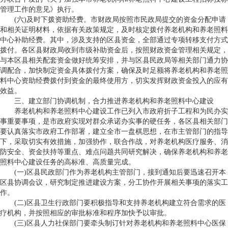
管理工作的意见》执行。
(六)及时下拨资助经费。市财政局按照市民政局提交的资金分配申请
和相关证明材料，依据有关政策规定，及时核定拨付养老机构和养老照料
中心补助经费。其中，涉及支持的区县资金，全部通过专项转移支付方式
拨付。各区县财政局收到市级补助资金后，按照财政资金管理相关规定，
与本区县相关配套资金做好统筹安排，并与区县民政局等相关部门通力协
调配合，加快制定资金具体拨付方案，确保及时足额将养老机构和养老照
料中心资助经费拨付到资金的最终使用方，切实发挥财政资金投入的应有
效益。
三、建立部门协调机制，合力推进养老机构和养老照料中心建设
养老机构和养老照料中心建设工作已列入市政府折子工程和为民办实
事重要事项，是市政府实现对群众承诺办实事的硬任务，各区县相关部门
要认真落实市政府工作部署，建立全市一盘棋思想，在市主管部门的指导
下，采取切实有效措施，加强协作，联合作战，对养老机构医疗服务、消
防安全、资金扶持等重点、难点问题共同研究解决，确保养老机构和养老
照料中心建设任务的高标准、高质量完成。
(一)区县民政部门作为养老机构主管部门，接到通知后要迅速召开本
区县协调会议，研究制定推进建设方案，分工协作开展相关事项的落实工
作。
(二)区县卫生行政部门要积极指导和支持养老机构建立符合需求的医
疗机构，并按照相应的审批标准和程序加快予以审批。
(三)区县人力社保部门要牵头制订针对养老机构和养老照料中心医保