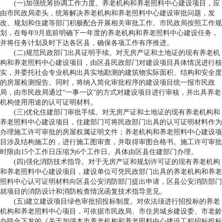
(一)加强统筹协调工作力度。养老机构和养老照料中心建设项目，应
由市民政局牵头，统筹解决养老机构和养老照料中心建设审批问题，发
改、规划和住建等部门积极配合开展相关审批工作。市民政局按照工作规
划，在每年9月底前明确下一年度的养老机构和养老照料中心建设任务，
并将任务计划及时下达各区县，确保各项工作有序推进。
(二)规范民政部门出具证明手续。对无房产证和土地证的现有养老机
构和养老照料中心建设项目，由区县民政部门对建设项目具体情况进行核
实，并委托社会专业机构出具实地勘测的建筑物实际面积、结构和安全度
的房屋检测报告。同时，将纳入简化审批程序的建设项目统一报市民政
局，由市民政局通过“一事一议”的方式对建设项目进行审核，并出具养老
机构使用用途的认可证明材料。
(三)优化住建部门审批手续。对无房产证和土地证的现有养老机构和
养老照料中心建设项目，住建部门可将民政部门出具的认可证明材料作为
办理施工许可审批的房屋权属证明文件；养老机构和养老照料中心建设项
目涉及结构施工的，进行施工图审查，并取得审图合格书。施工许可审批
时限由15个工作日压缩为6个工作日。具体由区县住建部门办理。
(四)强化消防技术指导。对于无房产证和规划许可证的现有养老机构
和养老照料中心建设项目，建设单位可凭民政部门出具的养老机构和养老
照料中心认可证明材料向区县公安消防部门提出申请，区县公安消防部门
就项目的消防设计和消防检查情况函复技术指导意见。
(五)建立建设项目绿色审批招投标制度。对依法须进行招投标的养老
机构和养老照料中心项目，可依据市民政局、市住房城乡建设委、市老龄
办联合下发的《关于加强本市养老机构和养老照料中心建设工程招标投标