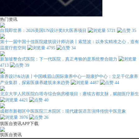
热门资讯
自我即世界：2026美国UN设计奖8大医养项目
5721
35
第十一届中国十佳医院建筑设计师访谈丨索慧波：以务实精准之心，造有
温度疗愈空间
4795
34
新加坡整合式医院：下一代医院，真正考验的是系统整合能力
4713
39
康养设计&访谈丨中国峨眉山国际康养中心一期康护中心：立足千亿康养
产业集群，探索医康养建筑未来趋势
4487
44
北京大学人民医院白塔寺综合病房楼项目：赓续古都文脉，赋能医疗新生
4421
40
成都市新都区中医医院三木院区：现代建筑语言演绎传统中医意象
3976
26
筑医台资讯APP下载
筑医台资讯