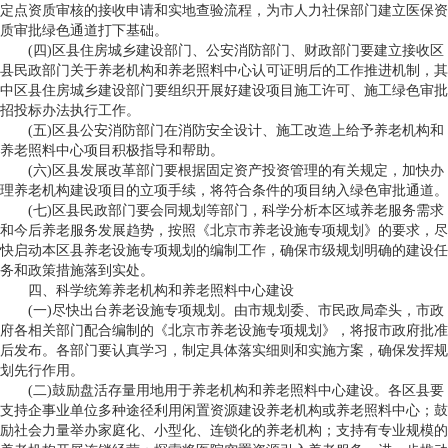
定点资质审核的接收申请和实地查验流程，为市人力社保部门建立医保资
质审批绿色通道打下基础。
(四)区县住房城乡建设部门、公安消防部门、财政部门要建立接收区
县民政部门关于养老机构和养老照料中心认可证明后的工作推进机制，其
中区县住房城乡建设部门要组织开展好建设项目施工许可、施工绿色审批
招投标办法执行工作。
(五)区县公安消防部门在消防安全设计、施工改造上给予养老机构和
养老照料中心项目积极指导和帮助。
(六)区县发展改革部门要根据固定资产投资管理的有关规定，加快办
理养老机构建设项目的立项手续，将符合条件的项目纳入绿色审批通道。
(七)区县民政部门要会同规划等部门，科学分析本区域养老服务需求
和今后养老服务发展趋势，按照《北京市养老设施专项规划》的要求，尽
快启动本区县养老设施专项规划的编制工作，确保市级规划明确的建设任
务和政策措施落到实处。
四、科学统筹养老机构和养老照料中心建设
(一)尽快出台养老设施专项规划。由市规划委、市民政局牵头，市政
府各相关部门配合编制的《北京市养老设施专项规划》，将报市政府批准
后发布。各部门要认真学习，制定具体落实细则和实施方案，确保发挥规
划先行作用。
(二)鼓励盘活存量用地用于养老机构和养老照料中心建设。各区县要
支持企事业单位多种途径利用闲置资源建设养老机构或养老照料中心；鼓
励社会力量举办家庭化、小型化、连锁化的养老机构；支持有专业规模的