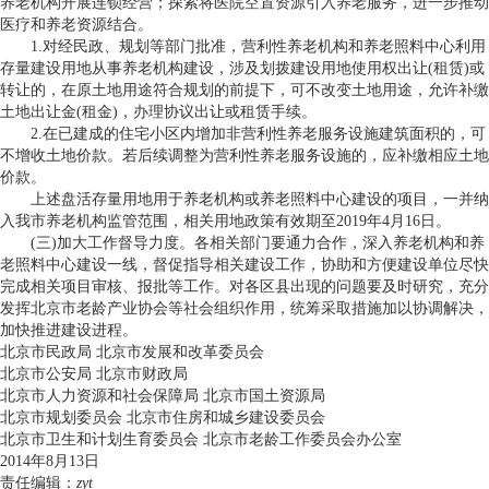
养老机构开展连锁经营；探索将医院空置资源引入养老服务，进一步推动
医疗和养老资源结合。
1.对经民政、规划等部门批准，营利性养老机构和养老照料中心利用
存量建设用地从事养老机构建设，涉及划拨建设用地使用权出让(租赁)或
转让的，在原土地用途符合规划的前提下，可不改变土地用途，允许补缴
土地出让金(租金)，办理协议出让或租赁手续。
2.在已建成的住宅小区内增加非营利性养老服务设施建筑面积的，可
不增收土地价款。若后续调整为营利性养老服务设施的，应补缴相应土地
价款。
上述盘活存量用地用于养老机构或养老照料中心建设的项目，一并纳
入我市养老机构监管范围，相关用地政策有效期至2019年4月16日。
(三)加大工作督导力度。各相关部门要通力合作，深入养老机构和养
老照料中心建设一线，督促指导相关建设工作，协助和方便建设单位尽快
完成相关项目审核、报批等工作。对各区县出现的问题要及时研究，充分
发挥北京市老龄产业协会等社会组织作用，统筹采取措施加以协调解决，
加快推进建设进程。
北京市民政局 北京市发展和改革委员会
北京市公安局 北京市财政局
北京市人力资源和社会保障局 北京市国土资源局
北京市规划委员会 北京市住房和城乡建设委员会
北京市卫生和计划生育委员会 北京市老龄工作委员会办公室
2014年8月13日
责任编辑：
zyt