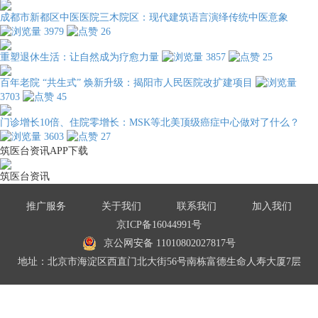
成都市新都区中医医院三木院区：现代建筑语言演绎传统中医意象
3979
26
重塑退休生活：让自然成为疗愈力量
3857
25
百年老院 “共生式” 焕新升级：揭阳市人民医院改扩建项目
3703
45
门诊增长10倍、住院零增长：MSK等北美顶级癌症中心做对了什么？
3603
27
筑医台资讯APP下载
筑医台资讯
推广服务
关于我们
联系我们
加入我们
京ICP备16044991号
京公网安备 11010802027817号
地址：北京市海淀区西直门北大街56号南栋富德生命人寿大厦7层