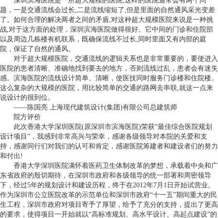
深圳滨海医院是一所超大规模的医院,这样的医院通常会有两个问
题，一是交通流线会过长,二是流线缩短了,但是里面的自然通风采光变差
了。如何合理的解决两者之间的矛盾,对这种超大规模医院来说是一种挑
战,对于这方面的处理，深圳滨海医院做得很好。它中间的门诊和住院部
以及周边几栋楼有机联系，既确保流线不过长,同时里面又有内部的庭
院，保证了自然的通风。
对于超大规模医院，交通流线的逻辑关系也是非常重要的，要使进入
医院的患者清晰、准确地找到要去的地方，否则流线过乱，患者会有迷失
感。滨海医院的流线设计简单、清晰，使医技同时服务门诊楼和住院楼。
这么复杂的大规模的医院，用比较简单的交通的路网去串联,就这一点来
说设计的很到位。
——陈国亮 上海现代建筑设计(集团)有限公司总建筑师
院方评价
此次香港大学深圳医院(原深圳市滨海医院)荣获“最佳综合医院规划
设计项目”，我感到非常高兴与荣幸，感谢各级领导对本院的关爱和支
持，感谢同行们对我们的认可和肯定，感谢医院筹建者和建设者们的努力
和付出!
香港大学深圳医院满怀着医药卫生体制改革的梦想，承载着中央和广
东省政府的殷切期待，在深圳市政府和各级领导的统一部署和周密领导
下，经过5年的规划设计和建设历程，终于在2012年7月1日开始试营业。
作为深圳市公立医院改革的示范单位和深圳市政府“十一五”期间重大的民
生工程，深圳市政府对项目寄予了厚望，给予了充分的支持，提出了更高
的要求，使得项目一开始就以“高标准规划、高水平设计、高起点建设”的