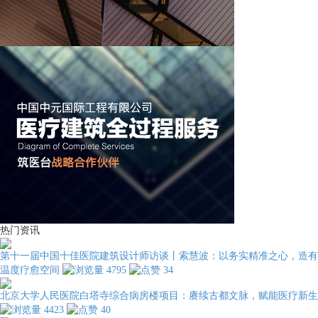
热门资讯
第十一届中国十佳医院建筑设计师访谈丨索慧波：以务实精准之心，造有
温度疗愈空间
4795
34
北京大学人民医院白塔寺综合病房楼项目：赓续古都文脉，赋能医疗新生
4423
40