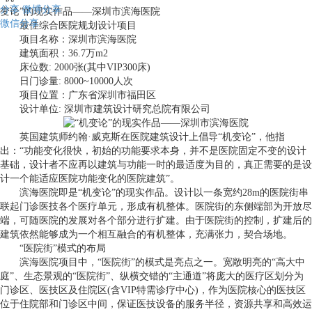
分享
微博分享
变论”的现实作品——深圳市滨海医院
微信分享
最佳综合医院规划设计项目
项目名称：深圳市滨海医院
建筑面积：36.7万m2
床位数: 2000张(其中VIP300床)
日门诊量: 8000~10000人次
项目位置：广东省深圳市福田区
设计单位: 深圳市建筑设计研究总院有限公司
英国建筑师约翰·威克斯在医院建筑设计上倡导“机变论”，他指
出：“功能变化很快，初始的功能要求本身，并不是医院固定不变的设计
基础，设计者不应再以建筑与功能一时的最适度为目的，真正需要的是设
计一个能适应医院功能变化的医院建筑”。
滨海医院即是“机变论”的现实作品。设计以一条宽约28m的医院街串
联起门诊医技各个医疗单元，形成有机整体。医院街的东侧端部为开放尽
端，可随医院的发展对各个部分进行扩建。由于医院街的控制，扩建后的
建筑依然能够成为一个相互融合的有机整体，充满张力，契合场地。
“医院街”模式的布局
滨海医院项目中，“医院街”的模式是亮点之一。宽敞明亮的“高大中
庭”、生态景观的“医院街”、纵横交错的“主通道”将庞大的医疗区划分为
门诊区、医技区及住院区(含VIP特需诊疗中心)，作为医院核心的医技区
位于住院部和门诊区中间，保证医技设备的服务半径，资源共享和高效运