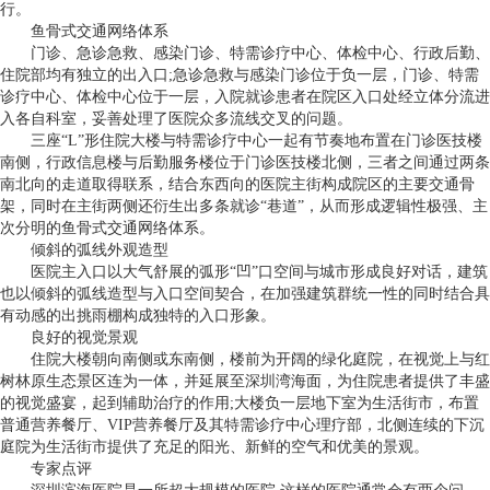
行。
鱼骨式交通网络体系
门诊、急诊急救、感染门诊、特需诊疗中心、体检中心、行政后勤、
住院部均有独立的出入口;急诊急救与感染门诊位于负一层，门诊、特需
诊疗中心、体检中心位于一层，入院就诊患者在院区入口处经立体分流进
入各自科室，妥善处理了医院众多流线交叉的问题。
三座“L”形住院大楼与特需诊疗中心一起有节奏地布置在门诊医技楼
南侧，行政信息楼与后勤服务楼位于门诊医技楼北侧，三者之间通过两条
南北向的走道取得联系，结合东西向的医院主街构成院区的主要交通骨
架，同时在主街两侧还衍生出多条就诊“巷道”，从而形成逻辑性极强、主
次分明的鱼骨式交通网络体系。
倾斜的弧线外观造型
医院主入口以大气舒展的弧形“凹”口空间与城市形成良好对话，建筑
也以倾斜的弧线造型与入口空间契合，在加强建筑群统一性的同时结合具
有动感的出挑雨棚构成独特的入口形象。
良好的视觉景观
住院大楼朝向南侧或东南侧，楼前为开阔的绿化庭院，在视觉上与红
树林原生态景区连为一体，并延展至深圳湾海面，为住院患者提供了丰盛
的视觉盛宴，起到辅助治疗的作用;大楼负一层地下室为生活街市，布置
普通营养餐厅、VIP营养餐厅及其特需诊疗中心理疗部，北侧连续的下沉
庭院为生活街市提供了充足的阳光、新鲜的空气和优美的景观。
专家点评