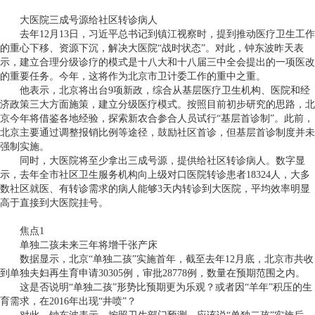
大医院三成号源给社区转诊病人
去年
12
月
13
日，习近平总书记到镇江视察时，提到推动医疗卫生工作
的重心下移、资源下沉，解决大医院“战时状态”。对此，钟东波昨天表
示，建立合理分级诊疗的模式是十八大和十八届三中全会提出的一项医改
的重要任务。今年，这将作为北京市卫计委工作的重中之重。
他表示，北京将出台
9
项新政，综合从基层医疗卫生机构、医院和经
济政策三大方面施策，建立分级医疗模式。按照目前初步研究的思路，北
京今年将借鉴各地经验，探索新农合参合人员试行“基层首诊制”。此前，
北京主要通过调整报销比例等途径，鼓励社区首诊，但基层首诊制度并未
强制实施。
同时，大医院将至少拿出三成号源，提供给社区转诊病人。数字显
示，去年全市社区卫生服务机构向上级对口医院转诊患者
18324
人，大多
数社区就医、有转诊需求的病人能够
3
天内转诊到大医院，平均效率明显
高于直接到大医院挂号。
焦点
1
单独二孩未来三年将增千张产床
数据显示，北京“单独二孩”实施首年，截至去年
12
月底，北京市共收
到单独夫妇再生育申请
30305
例，审批
28778
例，数量在预期范围之内。
这是否说明“单独二孩”形势比预期更为乐观？或者因“羊年”积压的生
育需求，在
2016
年出现“井喷”？