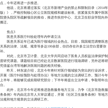
点，今年还将进一步推进。
他说，北京将通过落实《北京市新增产业的禁止和限制目录（
2014
年
版）》，严格控制核心区公立医院规模和建设标准。抓紧落实市属中医医
院垡头院区等疏解项目的推动，推进市疾控中心、北京卫生职业学院向外
搬迁。
焦点
3
医患关系医疗纠纷处理年内申请立法
医患关系近年已成为医疗领域的社会热点。目前，我国规范调整医患
关系的法律、法规、规章等多达
100
余部，但仍存在许多立法空白需要弥
补。
对此，北京市卫计委、北京大学共同启动了医务人员权益法律保护制
度研究课题。课题组目前已经赴北京数家医院进行现场调研，另外还将研
究借鉴台湾等地解决医闹问题的相关经验。
昨天，钟东波介绍，北京今年将针对医疗领域较为突出的行业诉求，
开展《医疗纠纷预防与处理办法》等地方法规的立法调研工作。预计今年
上半年，将能够完成前期研究部分；下半年将提出立法申请，争取明年出
台。
此外，北京市今年还将推进急救服务地方立法，力争《北京市急救服
务条例》年内由北京市人大审议通过，开展《社区卫生服务条例》等地方
法规和地方规章的立法调研工作。