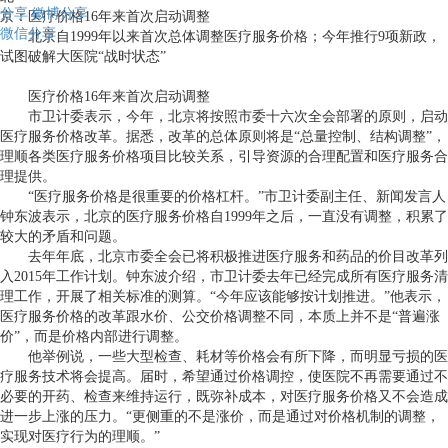
分享
微博分享
京：医疗价格16年来首次启动调整
微信分享
北京自
1999
年以来首次总体调整医疗服务价格；今年推行
9
项新政，
试图破解大医院“战时状态”
医疗价格
16
年来首次启动调整
市卫计委表示，今年，北京将按照市委十六次全会部署的原则，启动
医疗服务价格改革。据悉，改革的总体原则将是“总量控制、结构调整”，
理顺各类医疗服务价格项目比较关系，引导资源的合理配置和医疗服务合
理提供。
“医疗服务价格是很重要的价格杠杆。”市卫计委副主任、新闻发言人
钟东波表示，北京的医疗服务价格自
1999
年之后，一直没有调整，积累了
较大的矛盾和问题。
去年年底，北京市委全会已将积极推进医疗服务和药品的价目改革列
入
2015
年工作计划。钟东波介绍，市卫计委去年已经完成所有医疗服务清
理工作，开展了相关标准的测算。“今年应该能够按计划推进。”他表示，
医疗服务价格的改革跟水价、公交价格调整不同，本质上并不是“普遍涨
价”，而是价格内部进行调整。
他举例说，一些大型检查、耗材等价格会有所下降，而明显亏损的医
疗服务技术将会提高。届时，希望通过价格调控，使医院不再需要通过不
必要的开药、检查来维持运行，既弥补成本，对医疗服务价格又不会造成
进一步上涨的压力。“更侧重的不是涨价，而是通过对价格机制的调整，
实现对医疗行为的理顺。”