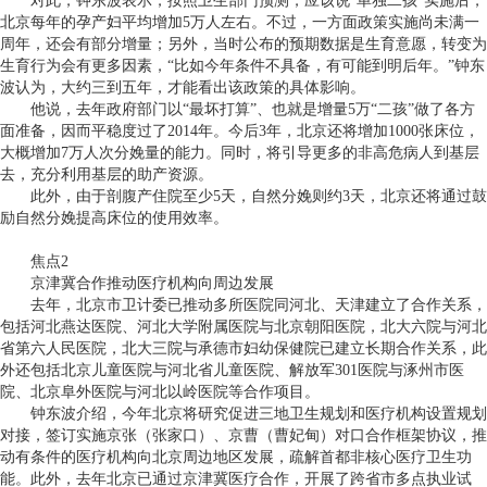
对此，钟东波表示，按照卫生部门预测，应该说“单独二孩”实施后，
北京每年的孕产妇平均增加
5
万人左右。不过，一方面政策实施尚未满一
周年，还会有部分增量；另外，当时公布的预期数据是生育意愿，转变为
生育行为会有更多因素，“比如今年条件不具备，有可能到明后年。”钟东
波认为，大约三到五年，才能看出该政策的具体影响。
他说，去年政府部门以“最坏打算”、也就是增量
5
万“二孩”做了各方
面准备，因而平稳度过了
2014
年。今后
3
年，北京还将增加
1000
张床位，
大概增加
7
万人次分娩量的能力。同时，将引导更多的非高危病人到基层
去，充分利用基层的助产资源。
此外，由于剖腹产住院至少
5
天，自然分娩则约
3
天，北京还将通过鼓
励自然分娩提高床位的使用效率。
焦点
2
京津冀合作推动医疗机构向周边发展
去年，北京市卫计委已推动多所医院同河北、天津建立了合作关系，
包括河北燕达医院、河北大学附属医院与北京朝阳医院，北大六院与河北
省第六人民医院，北大三院与承德市妇幼保健院已建立长期合作关系，此
外还包括北京儿童医院与河北省儿童医院、解放军
301
医院与涿州市医
院、北京阜外医院与河北以岭医院等合作项目。
钟东波介绍，今年北京将研究促进三地卫生规划和医疗机构设置规划
对接，签订实施京张（张家口）、京曹（曹妃甸）对口合作框架协议，推
动有条件的医疗机构向北京周边地区发展，疏解首都非核心医疗卫生功
能。此外，去年北京已通过京津冀医疗合作，开展了跨省市多点执业试