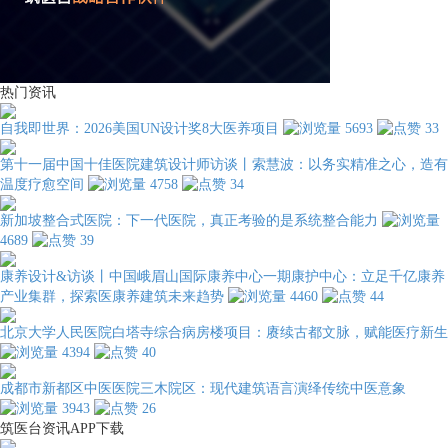
热门资讯
自我即世界：2026美国UN设计奖8大医养项目
5693
33
第十一届中国十佳医院建筑设计师访谈丨索慧波：以务实精准之心，造有
温度疗愈空间
4758
34
新加坡整合式医院：下一代医院，真正考验的是系统整合能力
4689
39
康养设计&访谈丨中国峨眉山国际康养中心一期康护中心：立足千亿康养
产业集群，探索医康养建筑未来趋势
4460
44
北京大学人民医院白塔寺综合病房楼项目：赓续古都文脉，赋能医疗新生
4394
40
成都市新都区中医医院三木院区：现代建筑语言演绎传统中医意象
3943
26
筑医台资讯APP下载