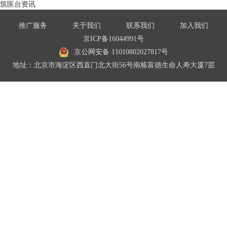
筑医台资讯
推广服务
关于我们
联系我们
加入我们
京ICP备16044991号
京公网安备 11010802027817号
地址：北京市海淀区西直门北大街56号南栋富德生命人寿大厦7层