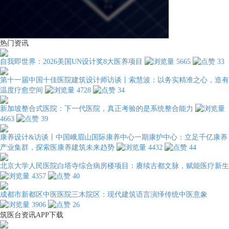
热门资讯
自我即世界：2026美国UN设计奖8大医养项目
5665
33
第十一届中国十佳医院建筑设计师访谈丨索慧波：以务实精准之心，造有
温度疗愈空间
4728
34
新加坡整合式医院：下一代医院，真正考验的是系统整合能力
4663
39
康养设计&访谈丨中国峨眉山国际康养中心一期康护中心：立足千亿康养
产业集群，探索医康养建筑未来趋势
4432
44
北京大学人民医院白塔寺综合病房楼项目：赓续古都文脉，赋能医疗新生
4357
40
成都市新都区中医医院三木院区：现代建筑语言演绎传统中医意象
3906
26
筑医台资讯APP下载