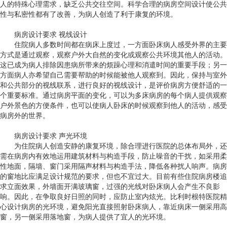
人的特殊心理需求，缺乏公共交往空间。科学合理的病房空间设计使公共
性与私密性都有了改善，为病人创造了利于康复的环境。
病房设计要求
视线设计
住院病人多数时间都在病床上度过，一方面卧床病人感受外界的主要
方式是通过观察，观察户外大自然的变化或观察公共环境其他人的活动。
这已成为病人排除因患病所带来的烦躁心理和消遣时间的重要手段；另一
方面病人亦希望自己需要帮助的时候能被他人观察到。因此，保持与室外
和公共部分的视线联系，进行良好的视线设计，是评价病房方便舒适的一
个重要标准。通过病房平面的变化，可以为多床病房的每个病人提供观察
户外景色的方便条件，也可以使病人卧床的时候观察到他人的活动，感受
病房外的世界。
病房设计要求
声光环境
为住院病人创造安静的康复环境，除合理进行医院的总体布局外，还
需在病房内有效地运用建筑材料与构造手段，防止噪音的干扰，如采用柔
性地面，隔墙、窗门采用隔声材料与构造手法，降低各种扰人响声。病房
的窗地比应满足设计规范的要求，但也不宜过大。目前有些住院病房楼追
求立面效果，外墙面开满玻璃窗，过强的光线对卧床病人会产生不良影
响。因此，在争取良好日照的同时，应防止室内炫光。比利时根特医院精
心设计病房的光环境，避免阳光直接照射卧床病人，靠近病床一侧采用高
窗，另一侧采用落地窗，为病人提供了宜人的光环境。