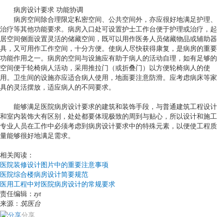
病房设计要求
功能协调
病房空间除合理限定私密空间、公共空间外，亦应很好地满足护理、
治疗等其他功能要求。病房入口处可设置护士工作台便于护理或治疗，起
居空间侧面设置灵活的储藏空间，既可以用作医务人员储藏物品或辅助器
具，又可用作工作空间，十分方便。使病人尽快获得康复，是病房的重要
功能作用之一。病房的空间与设施应有助于病人的活动自理，如有足够的
空间便于轮椅病人活动，采用推拉门（或折叠门）以方便轮椅病人的使
用。卫生间的设施亦应适合病人使用，地面要注意防滑。应考虑病床等家
具的灵活摆放，适应病人的不同要求。
能够满足医院病房设计要求的建筑和装饰手段，与普通建筑工程设计
和室内装饰大有区别，处处都要体现极致的周到与贴心，所以设计和施工
专业人员在工作中必须考虑到病房设计要求中的特殊元素，以便使工程质
量能够很好地满足需求。
相关阅读：
医院装修设计图片中的重要注意事项
医院综合楼病房设计简要规范
医用工程中对医院病房设计的常规要求
责任编辑：
zyt
来源：
筑医台
分享