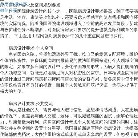
分享
微博分享
疗病房设计要求及空间规划要点
微信分享
作为医院建筑设计的核心之一，医院病房设计要求很高，除了需要满
足生活、治疗、康复等功能以外，还要考虑人类感官的复杂需求和医疗环
境的实际情况。随着我国医院建设领域进入了空前的高速发展阶段，新建
与改扩建任务不断增多，对医院病房设计要求的提升也就是顺利成章的事
情了。
下面医用工程网就对病房设计中的几个重点问题进行探讨。
病房设计要求
个人空间
患者因病入院，希望能远离外界干扰，按自己的意愿支配环境，维护
个体的私密性。在多床间病房内最简易的做法即用围帘进行个人领域空间
的限定。如果在多床间的设计中，变化平面布局形式，为病人提供明确的
个人领域空间，就能更好地满足病人对私密性的需求。日本稻城医院病房
的设计通过二床间病房和四床间病房灵活的交替布局，使各病房中每个床
位不仅临窗具有良好的视野，而且个人领域空间获得保证，为病人提供了
极大的方便。
病房设计要求
公共交流
病人是社会的人，需要与他人进行信息、思想和情感沟通。人在患病
的情况下，更需要与他人交流，这样，可以减轻病痛的困扰，缓解心理压
力，对康复极为有利。病房空间设计考虑个人领域空间的限定的同时，注
重公共交往空间的设置十分重要。我国目前新建医院的病房设计，为提高
住院部病房档次，大多注重旅馆式单床间或单床套房的设置，但忽视了病