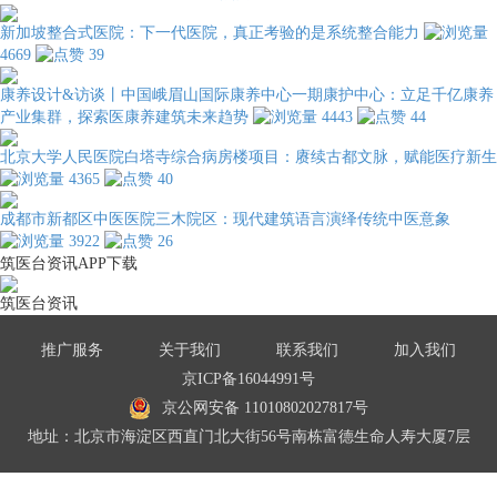
新加坡整合式医院：下一代医院，真正考验的是系统整合能力
4669
39
康养设计&访谈丨中国峨眉山国际康养中心一期康护中心：立足千亿康养
产业集群，探索医康养建筑未来趋势
4443
44
北京大学人民医院白塔寺综合病房楼项目：赓续古都文脉，赋能医疗新生
4365
40
成都市新都区中医医院三木院区：现代建筑语言演绎传统中医意象
3922
26
筑医台资讯APP下载
筑医台资讯
推广服务
关于我们
联系我们
加入我们
京ICP备16044991号
京公网安备 11010802027817号
地址：北京市海淀区西直门北大街56号南栋富德生命人寿大厦7层