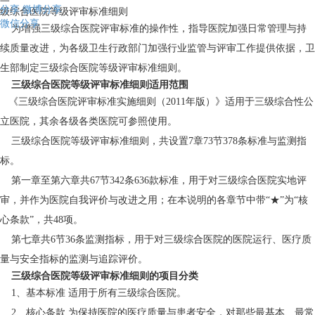
分享
微博分享
级综合医院等级评审标准细则
微信分享
为增强三级综合医院评审标准的操作性，指导医院加强日常管理与持
续质量改进，为各级卫生行政部门加强行业监管与评审工作提供依据，卫
生部制定三级综合医院等级评审标准细则。
三级综合医院等级评审标准细则适用范围
《三级综合医院评审标准实施细则（2011年版）》适用于三级综合性公
立医院，其余各级各类医院可参照使用。
三级综合医院等级评审标准细则，共设置7章73节378条标准与监测指
标。
第一章至第六章共67节342条636款标准，用于对三级综合医院实地评
审，并作为医院自我评价与改进之用；在本说明的各章节中带“★”为“核
心条款”，共48项。
第七章共6节36条监测指标，用于对三级综合医院的医院运行、医疗质
量与安全指标的监测与追踪评价。
三级综合医院等级评审标准细则的项目分类
1、基本标准 适用于所有三级综合医院。
2、核心条款 为保持医院的医疗质量与患者安全，对那些最基本、最常