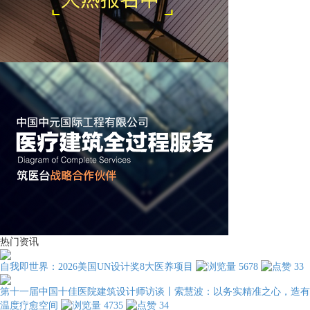
热门资讯
自我即世界：2026美国UN设计奖8大医养项目
5678
33
第十一届中国十佳医院建筑设计师访谈丨索慧波：以务实精准之心，造有
温度疗愈空间
4735
34