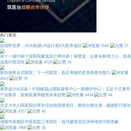
热门资讯
自我即世界：2026美国UN设计奖8大医养项目
5666
33
第十一届中国十佳医院建筑设计师访谈丨索慧波：以务实精准之心，造有
温度疗愈空间
4729
34
新加坡整合式医院：下一代医院，真正考验的是系统整合能力
4663
39
康养设计&访谈丨中国峨眉山国际康养中心一期康护中心：立足千亿康养
产业集群，探索医康养建筑未来趋势
4434
44
北京大学人民医院白塔寺综合病房楼项目：赓续古都文脉，赋能医疗新生
4357
40
成都市新都区中医医院三木院区：现代建筑语言演绎传统中医意象
3908
26