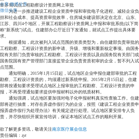
分享
微博分享
鲁苏蜀试点工程勘察设计资质网上审批
微信分享
为进一步推进建设工程企业资质申报和审批电子化进程、减轻企业负
担和社会成本、提高资质审批效率，住房城乡建设部决定在北京、山东、
江苏、四川
4
个地区，开展工程勘察设计资质网上申报和审批系统
(
以下简
称
“
新系统
”)
试点。住建部办公厅近日下发通知，就试点工作提出具体要
求。
根据通知，此次被列入试点范围的资质类型为，由住建部负责审批的
工程勘察、工程设计资质的新申请、升级、增项和重新核定事项。由国务
院有关部门负责审核的工程勘察、工程设计资质以及由国务院有关部门或
国务院国有资产管理部门直接监管企业负责资质初审的企业，暂不列入试
点范围。
通知明确，
2015
年
1
月
15
日起，试点地区企业申报住建部审批的工程
勘察、工程设计资质的，均须通过新系统申报。
2015
年
2
月
15
日起，住建
部将按通知要求受理试点地区上报审批的工程勘察、工程设计资质的申
报，不再受理通知要求提供申报材料以外的纸质材料。
通知强调，试点地区要加强对电子化申报材料真实性查验工作。住建
部将进行抽查，对存在弄虚作假行为的企业，按照《建设工程企业资质申
报弄虚作假行为处理办法》有关规定进行处理。试点地区要安排专人负
责，并尽快组织开展宣传培训，保证本地区试点工作的顺利开展。
欲了解更多资讯，敬请关注
南京医疗展会信息
责任编辑：
zyt