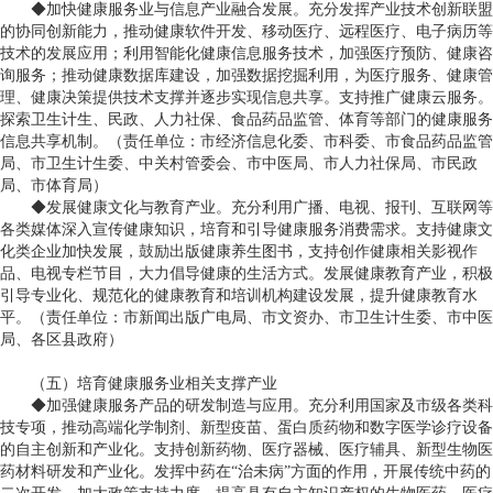
◆加快健康服务业与信息产业融合发展。充分发挥产业技术创新联盟
的协同创新能力，推动健康软件开发、移动医疗、远程医疗、电子病历等
技术的发展应用；利用智能化健康信息服务技术，加强医疗预防、健康咨
询服务；推动健康数据库建设，加强数据挖掘利用，为医疗服务、健康管
理、健康决策提供技术支撑并逐步实现信息共享。支持推广健康云服务。
探索卫生计生、民政、人力社保、食品药品监管、体育等部门的健康服务
信息共享机制。（责任单位：市经济信息化委、市科委、市食品药品监管
局、市卫生计生委、中关村管委会、市中医局、市人力社保局、市民政
局、市体育局）
◆发展健康文化与教育产业。充分利用广播、电视、报刊、互联网等
各类媒体深入宣传健康知识，培育和引导健康服务消费需求。支持健康文
化类企业加快发展，鼓励出版健康养生图书，支持创作健康相关影视作
品、电视专栏节目，大力倡导健康的生活方式。发展健康教育产业，积极
引导专业化、规范化的健康教育和培训机构建设发展，提升健康教育水
平。（责任单位：市新闻出版广电局、市文资办、市卫生计生委、市中医
局、各区县政府）
（五）培育健康服务业相关支撑产业
◆加强健康服务产品的研发制造与应用。充分利用国家及市级各类科
技专项，推动高端化学制剂、新型疫苗、蛋白质药物和数字医学诊疗设备
的自主创新和产业化。支持创新药物、医疗器械、医疗辅具、新型生物医
药材料研发和产业化。发挥中药在“治未病”方面的作用，开展传统中药的