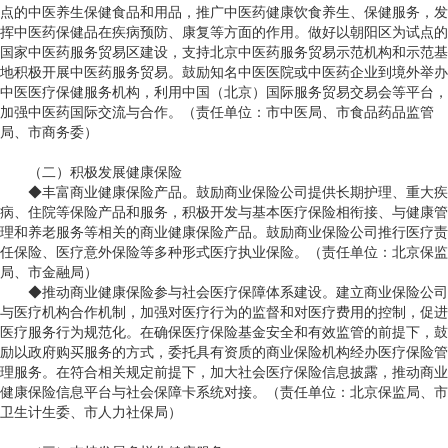
点的中医养生保健食品和用品，推广中医药健康饮食养生、保健服务，发
挥中医药保健品在疾病预防、康复等方面的作用。做好以朝阳区为试点的
国家中医药服务贸易区建设，支持北京中医药服务贸易示范机构和示范基
地积极开展中医药服务贸易。鼓励知名中医医院或中医药企业到境外举办
中医医疗保健服务机构，利用中国（北京）国际服务贸易交易会等平台，
加强中医药国际交流与合作。（责任单位：市中医局、市食品药品监管
局、市商务委）
（二）积极发展健康保险
◆丰富商业健康保险产品。鼓励商业保险公司提供长期护理、重大疾
病、住院等保险产品和服务，积极开发与基本医疗保险相衔接、与健康管
理和养老服务等相关的商业健康保险产品。鼓励商业保险公司推行医疗责
任保险、医疗意外保险等多种形式医疗执业保险。（责任单位：北京保监
局、市金融局）
◆推动商业健康保险参与社会医疗保障体系建设。建立商业保险公司
与医疗机构合作机制，加强对医疗行为的监督和对医疗费用的控制，促进
医疗服务行为规范化。在确保医疗保险基金安全和有效监管的前提下，鼓
励以政府购买服务的方式，委托具有资质的商业保险机构经办医疗保险管
理服务。在符合相关规定前提下，加大社会医疗保险信息披露，推动商业
健康保险信息平台与社会保障卡系统对接。（责任单位：北京保监局、市
卫生计生委、市人力社保局）