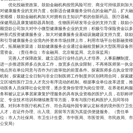
优化投融资政策。鼓励金融机构按照风险可控、商业可持续原则加大
对健康服务业的支持力度，创新适合健康服务业特点的金融产品，扩大融
资规模；鼓励金融机构加大对拥有自主知识产权的创新药品、医疗器械、
保健用品及康复辅助器具制造、生物医药研发等企业的支持力度；鼓励小
额贷款公司加大对中小微型健康服务企业的支持；积极引导保险资金以多
种形式投资健康服务业，加大对健康服务业基础设施建设支持力度。鼓励
和引导健康服务企业境内外资本市场挂牌上市，利用市场平台创新融资模
式，拓展融资渠道；鼓励健康服务企业通过金融租赁解决大型医用设备所
需资金。（责任单位：市金融局、北京银监局、北京保监局）
完善人才保障政策。建立适应行业特点的人才培养、人事薪酬制度。
进一步推进医师多点执业工作，放宽多点执业限制，不再将医师第一执业
地点所在单位同意与否作为行政审批的前置条件。探索医师多点执业管理
机制，探索建立全日制与非全日制医师工作制度并区别聘用合同，探索建
立区域性医疗卫生人才充分有序流动的机制。根据事业单位改革进度，推
动医务人员保障社会化管理，逐步变身份管理为岗位管理。在养老机构服
务和被认定从事居家康复护理服务的具有执业资格的医护人员，在职称评
定、专业技术培训和继续教育等方面，享有与医疗机构医护人员同等待
遇。对到本市医疗机构工作、符合高端外国专家认定标准的境外医疗卫生
人才，在证件办理、出入境、居留等方面为其提供便捷服务。（责任单
位：市人力社保局、市卫生计生委、市中医局、市医管局、市民政局、市
公安局）