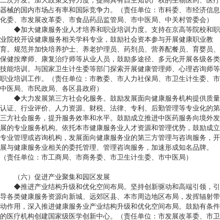
二次开发。加大政策支持力度，提高具有自主知识产权的生物医药、医疗
器械的国内市场占有率和国际竞争力。（责任单位：市科委、市经济信息
化委、市发展改革委、市食品药品监管局、市中医局、中关村管委会）
◆加大健康服务业人才培养和职业培训力度。支持在京高等院校和职
业院校开设健康服务相关学科专业，鼓励社会资本参与开展健康职业教
育。规范并加快培养护士、养老护理员、药剂员、营养配餐员、育婴员、
保健按摩师、康复治疗师等从业人员，鼓励多途径、多元化开展各级各类
技能培训。与国家卫生计生委等部门探索开展健康管理师、心理咨询师等
职业培训工作。（责任单位：市教委、市人力社保局、市卫生计生委、市
中医局、市民政局、各区县政府）
◆大力发展第三方社会化服务。鼓励发展面向健康服务机构提供质量
认证、行业评价、人力资源、财税、法律、专利、后勤管理等专业化的第
三方社会服务，提升服务效率和水平。鼓励成立推进中医药服务向境外发
展的专业服务机构。依托本市健康服务业人才资源和管理优势，鼓励成立
专业管理或咨询机构，发展面向健康服务业的第三方管理与咨询服务，开
展与健康服务业相关的委托管理、管理咨询服务，加速形成知名品牌。
（责任单位：市工商局、市商务委、市卫生计生委、市中医局）
（六）促进产业聚集和园区发展
◆推进产业结构升级和优化空间布局。坚持创新驱动和高端引领，引
导各类健康服务资源向新城、远郊区县、本市周边地区布局，发挥辐射带
动作用，深入推进健康服务业产业结构升级和优化空间布局。鼓励有条件
的医疗机构创建国家级医学创新中心。（责任单位：市发展改革委、市卫