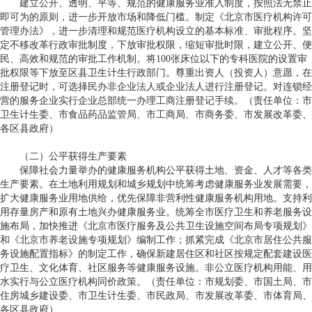
建立公开、透明、平等、规范的健康服务业准入制度，按照法无禁止
即可为的原则，进一步开放市场和降低门槛。制定《北京市医疗机构许可
管理办法》，进一步清理和规范医疗机构设立的基本标准、审批程序。坚
定不移改革行政审批制度，下放审批权限，缩短审批时限，建立公开、便
民、高效和规范的审批工作机制。将
100
张床位以下的专科医院的设置审
批权限等下放至区县卫生计生行政部门。尊重出资人（投资人）意愿，在
注册登记时，可选择民办非企业法人或企业法人进行注册登记。对连锁经
营的服务企业实行企业总部统一办理工商注册登记手续。（责任单位：市
卫生计生委、市食品药品监管局、市工商局、市商务委、市发展改革委、
各区县政府）
（二）公平获得生产要素
保障社会力量举办的健康服务机构公平获得土地、资金、人才等各类
生产要素。在土地利用规划和城乡规划中统筹考虑健康服务业发展需要，
扩大健康服务业用地供给，优先保障非营利性健康服务机构用地。支持利
用存量房产和原有土地兴办健康服务业。统筹全市医疗卫生和养老服务设
施布局，加快推进《北京市医疗服务及公共卫生设施空间布局专项规划》
和《北京市养老设施专项规划》编制工作；抓紧完成《北京市居住公共服
务设施配置指标》的制定工作，确保新建居住区和社区按规定配套建设医
疗卫生、文化体育、社区服务等健康服务设施。非公立医疗机构用能、用
水实行与公立医疗机构同价政策。（责任单位：市规划委、市国土局、市
住房城乡建设委、市卫生计生委、市民政局、市发展改革委、市体育局、
各区县政府）