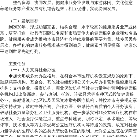
—整合资源、协同发展。把健康服务业发展与旅游休闲、文化创意、
养老服务等产业发展有机结合起来，相互促进，实现协同发展。
（二）发展目标
到
2020
年，形成功能完备、结构合理、水平较高的健康服务业产业体
系，培育打造一批具有国际知名度和市场竞争力的健康服务企业和知名品
牌。健康服务业成为推动本市经济社会持续发展的重要力量。城乡居民多
层次、多样化的健康服务需求基本得到满足，健康素养明显提高，健康水
平达到世界先进行列。
主要任务
（一）大力支持社会办医
◆加快形成多元办医格局。在符合本市医疗机构设置规划的原则下，
鼓励慈善机构、基金会、其他社会组织和公民个人举办非营利性健康服务
机构；支持企业、投资机构、商业保险机构等社会力量举办营利性健康服
务机构
,
以出资新建、参与改制、托管、连锁经营等多种形式投资健康服
务业。鼓励港澳台地区以及国际资本举办医疗机构，并按本市有关规定享
受支持政策；鼓励中外合资、合作办医；鼓励符合资质的个人开办诊所；
鼓励社会力量举办社区卫生服务机构。进一步落实对非公立医疗机构在市
场准入、社会医疗保险定点、重点专科建设、职称评定、学术地位、等级
评审、技术准入等方面享受与公立医疗机构同等待遇的政策。放宽对社会
力量举办的医疗机构的乙类大型设备购置的限制。允许公立医院在保障资