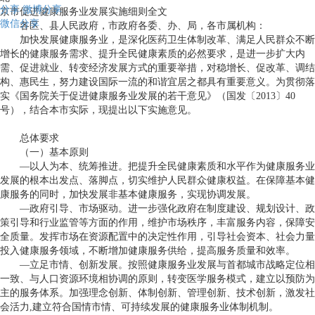
分享
微博分享
京市促进健康服务业发展实施细则全文
微信分享
各区、县人民政府，市政府各委、办、局，各市属机构：
加快发展健康服务业，是深化医药卫生体制改革、满足人民群众不断
增长的健康服务需求、提升全民健康素质的必然要求，是进一步扩大内
需、促进就业、转变经济发展方式的重要举措，对稳增长、促改革、调结
构、惠民生，努力建设国际一流的和谐宜居之都具有重要意义。为贯彻落
实《国务院关于促进健康服务业发展的若干意见》（国发〔
2013
〕
40
号），结合本市实际，现提出以下实施意见。
总体要求
（一）基本原则
—以人为本、统筹推进。把提升全民健康素质和水平作为健康服务业
发展的根本出发点、落脚点，切实维护人民群众健康权益。在保障基本健
康服务的同时，加快发展非基本健康服务，实现协调发展。
—政府引导、市场驱动。进一步强化政府在制度建设、规划设计、政
策引导和行业监管等方面的作用，维护市场秩序，丰富服务内容，保障安
全质量。发挥市场在资源配置中的决定性作用，引导社会资本、社会力量
投入健康服务领域，不断增加健康服务供给，提高服务质量和效率。
—立足市情、创新发展。按照健康服务业发展与首都城市战略定位相
一致、与人口资源环境相协调的原则，转变医学服务模式，建立以预防为
主的服务体系。加强理念创新、体制创新、管理创新、技术创新，激发社
会活力
,
建立符合国情市情、可持续发展的健康服务业体制机制。