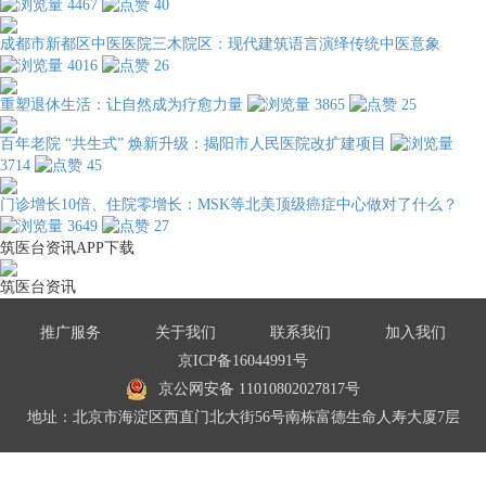
4467
40
成都市新都区中医医院三木院区：现代建筑语言演绎传统中医意象
4016
26
重塑退休生活：让自然成为疗愈力量
3865
25
百年老院 “共生式” 焕新升级：揭阳市人民医院改扩建项目
3714
45
门诊增长10倍、住院零增长：MSK等北美顶级癌症中心做对了什么？
3649
27
筑医台资讯APP下载
筑医台资讯
推广服务
关于我们
联系我们
加入我们
京ICP备16044991号
京公网安备 11010802027817号
地址：北京市海淀区西直门北大街56号南栋富德生命人寿大厦7层