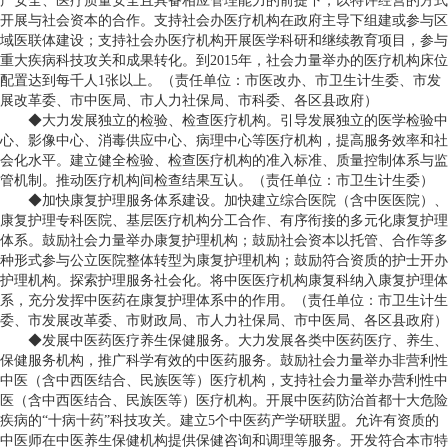
产安全、医疗质量安全且具备相应管理能力的前提下，以特许经营的方式
开展与社会资本的合作。支持社会办医疗机构在政府主导下组建或参与区
域医联体建设；支持社会办医疗机构开展医学科研和继续教育项目，参与
重大疾病科技攻关和成果转化。到
2015
年，社会力量举办的医疗机构床位
配置达到每千人
1
张以上。（责任单位：市医改办、市卫生计生委、市发
展改革委、市中医局、市人力社保局、市科委、各区县政府）
◆大力发展独立的检验、检查医疗机构。引导发展独立的医学检验中
心、影像中心、消毒供应中心、病理中心等医疗机构，提高服务效率和社
会化水平。建立健全检验、检查医疗机构的准入标准、质量控制体系与监
管机制。推动医疗机构间检查结果互认。（责任单位：市卫生计生委）
◆加快康复护理服务体系建设。加快建立综合医院（含中医医院）、
康复护理专科医院、基层医疗机构分工合作、有序衔接的多元化康复护理
体系。鼓励社会力量举办康复护理机构；鼓励社会资本以托管、合作等多
种形式参与公立医院整体转型为康复护理机构；鼓励符合资质的护士开办
护理机构。探索护理服务社会化。将中医医疗机构康复科纳入康复护理体
系，充分发挥中医药在康复护理体系中的作用。（责任单位：市卫生计生
委、市发展改革委、市财政局、市人力社保局、市中医局、各区县政府）
◆发展中医药医疗养生保健服务。大力发展各类中医药医疗、养生、
保健服务机构，推广科学有效的中医药服务。鼓励社会力量举办非营利性
中医（含中西医结合、民族医等）医疗机构，支持社会力量举办营利性中
医（含中西医结合、民族医等）医疗机构。开展中医药防治首都十大危险
疾病的“十病十药”科技攻关。建立
5
个中医药产学研联盟。允许有资质的
中医师在中医养生保健机构提供保健咨询和调理等服务。开发符合本市特