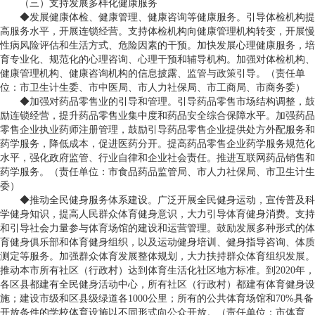
（三）支持发展多样化健康服务
◆发展健康体检、健康管理、健康咨询等健康服务。引导体检机构提
高服务水平，开展连锁经营。支持体检机构向健康管理机构转变，开展慢
性病风险评估和生活方式、危险因素的干预。加快发展心理健康服务，培
育专业化、规范化的心理咨询、心理干预和辅导机构。加强对体检机构、
健康管理机构、健康咨询机构的信息披露、监管与政策引导。（责任单
位：市卫生计生委、市中医局、市人力社保局、市工商局、市商务委）
◆加强对药品零售业的引导和管理。引导药品零售市场结构调整，鼓
励连锁经营，提升药品零售业集中度和药品安全综合保障水平。加强药品
零售企业执业药师注册管理，鼓励引导药品零售企业提供处方外配服务和
药学服务，降低成本，促进医药分开。提高药品零售企业药学服务规范化
水平，强化政府监管、行业自律和企业社会责任。推进互联网药品销售和
药学服务。（责任单位：市食品药品监管局、市人力社保局、市卫生计生
委）
◆推动全民健身服务体系建设。广泛开展全民健身运动，宣传普及科
学健身知识，提高人民群众体育健身意识，大力引导体育健身消费。支持
和引导社会力量参与体育场馆的建设和运营管理。鼓励发展多种形式的体
育健身俱乐部和体育健身组织，以及运动健身培训、健身指导咨询、体质
测定等服务。加强群众体育发展整体规划，大力扶持群众体育组织发展。
推动本市所有社区（行政村）达到体育生活化社区地方标准。到
2020
年，
各区县都建有全民健身活动中心，所有社区（行政村）都建有体育健身设
施；建设市级和区县级绿道各
1000
公里；所有的公共体育场馆和
70%
具备
开放条件的学校体育设施以不同形式向公众开放。（责任单位：市体育