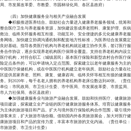
局、市发展改革委、市教委、市园林绿化局、各区县政府）
（四）加快健康服务业与相关产业融合发展
◆积极推进医养结合。鼓励社会力量进入健康养老服务领域，统筹和
整合医疗卫生与养老服务资源，加快建设形成养老照料、康复护理、疾病
救治、临终关怀服务相互衔接、功能互补、安全便捷的多元化健康养老服
务网络。加快建立协调沟通机制和配套地方性标准，为医养结合发展奠定
良好基础。指导各类医疗机构与养老机构就近建立协作关系，签订医疗服
务合作协议，逐步实现养老机构医疗保障全覆盖。支持在养老机构内设立
医疗机构，对符合职工（城镇居民）基本医疗保险和新型农村合作医疗保
险定点条件的，可以申请纳入定点范围。探索建立以老年健康服务为主的
中医医疗保健机构，或在中医医疗机构建立老年病房。鼓励社会力量在社
区提供居家养老、照料、康复、健康咨询、临终关怀等相互衔接的健康服
务。到
2020
年，每千名老人拥有的养老机构养老床位数达到
40
张。（责任
单位：市民政局、市卫生计生委、市中医局、市发展改革委、市质监局、
市人力社保局、各区县政府）
◆加强健康服务业与旅游产业融合发展。鼓励和扶持医疗、健康旅游
项目建设，探索建立全产业链的医疗健康旅游服务体系。培育以健康服务
为主体的旅游项目和产品。扩大与境外医疗保险机构合作范围，吸引境外
游客来京，扩大旅游市场份额。借助国内外各类旅游展会，加大对医疗健
康旅游项目和产品的宣传力度，丰富本市旅游的文化内涵。（责任单位：
市旅游委、市卫生计生委）