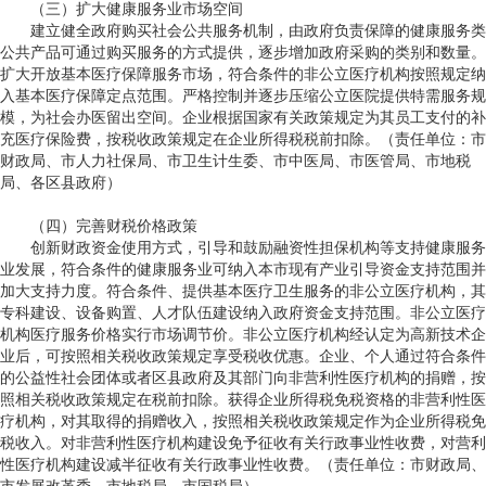
（三）扩大健康服务业市场空间
建立健全政府购买社会公共服务机制，由政府负责保障的健康服务类
公共产品可通过购买服务的方式提供，逐步增加政府采购的类别和数量。
扩大开放基本医疗保障服务市场，符合条件的非公立医疗机构按照规定纳
入基本医疗保障定点范围。严格控制并逐步压缩公立医院提供特需服务规
模，为社会办医留出空间。企业根据国家有关政策规定为其员工支付的补
充医疗保险费，按税收政策规定在企业所得税税前扣除。（责任单位：市
财政局、市人力社保局、市卫生计生委、市中医局、市医管局、市地税
局、各区县政府）
（四）完善财税价格政策
创新财政资金使用方式，引导和鼓励融资性担保机构等支持健康服务
业发展，符合条件的健康服务业可纳入本市现有产业引导资金支持范围并
加大支持力度。符合条件、提供基本医疗卫生服务的非公立医疗机构，其
专科建设、设备购置、人才队伍建设纳入政府资金支持范围。非公立医疗
机构医疗服务价格实行市场调节价。非公立医疗机构经认定为高新技术企
业后，可按照相关税收政策规定享受税收优惠。企业、个人通过符合条件
的公益性社会团体或者区县政府及其部门向非营利性医疗机构的捐赠，按
照相关税收政策规定在税前扣除。获得企业所得税免税资格的非营利性医
疗机构，对其取得的捐赠收入，按照相关税收政策规定作为企业所得税免
税收入。对非营利性医疗机构建设免予征收有关行政事业性收费，对营利
性医疗机构建设减半征收有关行政事业性收费。（责任单位：市财政局、