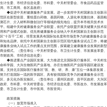
生计生委、市经济信息化委、市科委、中关村管委会、市食品药品监管
局、市工商局、各区县政府）
◆促进中关村健康服务产业发展。进一步发挥中关村国家自主创新示
范区在新型疫苗、重组蛋白药物、基因药物、人源化单克隆抗体、基因检
测芯片、介入材料和微创治疗等领域的领先地位，提升本市相关技术水
平。组建中关村健康服务业产业联盟，依托产业联盟开展关键重大技术应
用和产业模式创新。优先将健康服务企业纳入中关村国家自主创新示范
区“十百千”工程，培育发展具有国际知名度和市场竞争力的健康服务企业
和知名品牌。依托中关村国家自主创新示范区现代服务业试点工作，将健
康服务业纳入试点工作的重点支持范围，探索建立健康服务业发展的新型
商业模式。（责任单位：中关村管委会、市卫生计生委、市发展改革委、
市财政局、市经济信息化委）
◆推进重点产业园区发展。大力推进北京国际医疗服务区、中关村生
命科学园、大兴生物医药产业基地、亦庄生物医药产业园等园区建设发
展。支持北京国际医疗服务区“医、教、研、养、康”五位一体集群发展，
努力打造国际一流的医学园区、具有较强国际竞争力的健康服务业示范
区、多元化办医实验区。（责任单位：通州区政府、昌平区政府、大兴区
政府、市科委、中关村管委会、市经济信息化委、市医改办、市发展改革
委、市卫生计生委、市中医局、市医管局）
政策措施
（一）放宽市场准入