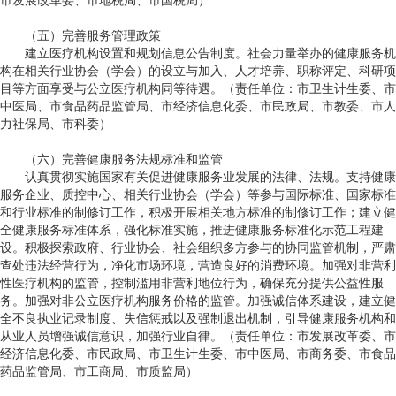
市发展改革委、市地税局、市国税局）
（五）完善服务管理政策
建立医疗机构设置和规划信息公告制度。社会力量举办的健康服务机
构在相关行业协会（学会）的设立与加入、人才培养、职称评定、科研项
目等方面享受与公立医疗机构同等待遇。（责任单位：市卫生计生委、市
中医局、市食品药品监管局、市经济信息化委、市民政局、市教委、市人
力社保局、市科委）
（六）完善健康服务法规标准和监管
认真贯彻实施国家有关促进健康服务业发展的法律、法规。支持健康
服务企业、质控中心、相关行业协会（学会）等参与国际标准、国家标准
和行业标准的制修订工作，积极开展相关地方标准的制修订工作；建立健
全健康服务标准体系，强化标准实施，推进健康服务标准化示范工程建
设。积极探索政府、行业协会、社会组织多方参与的协同监管机制，严肃
查处违法经营行为，净化市场环境，营造良好的消费环境。加强对非营利
性医疗机构的监管，控制滥用非营利地位行为，确保充分提供公益性服
务。加强对非公立医疗机构服务价格的监管。加强诚信体系建设，建立健
全不良执业记录制度、失信惩戒以及强制退出机制，引导健康服务机构和
从业人员增强诚信意识，加强行业自律。（责任单位：市发展改革委、市
经济信息化委、市民政局、市卫生计生委、市中医局、市商务委、市食品
药品监管局、市工商局、市质监局）