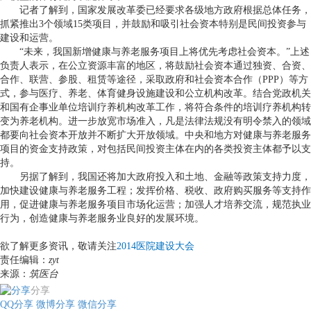
记者了解到，国家发展改革委已经要求各级地方政府根据总体任务，
抓紧推出
3
个领域
15
类项目，并鼓励和吸引社会资本特别是民间投资参与
建设和运营。
“
未来，我国新增健康与养老服务项目上将优先考虑社会资本。
”
上述
负责人表示，在公立资源丰富的地区，将鼓励社会资本通过独资、合资、
合作、联营、参股、租赁等途径，采取政府和社会资本合作（
PPP
）等方
式，参与医疗、养老、体育健身设施建设和公立机构改革。结合党政机关
和国有企事业单位培训疗养机构改革工作，将符合条件的培训疗养机构转
变为养老机构。进一步放宽市场准入，凡是法律法规没有明令禁入的领域
都要向社会资本开放并不断扩大开放领域。中央和地方对健康与养老服务
项目的资金支持政策，对包括民间投资主体在内的各类投资主体都予以支
持。
另据了解到，我国还将加大政府投入和土地、金融等政策支持力度，
加快建设健康与养老服务工程；发挥价格、税收、政府购买服务等支持作
用，促进健康与养老服务项目市场化运营；加强人才培养交流，规范执业
行为，创造健康与养老服务业良好的发展环境。
欲了解更多资讯，敬请关注
2014医院建设大会
责任编辑：
zyt
来源：
筑医台
分享
QQ分享
微博分享
微信分享