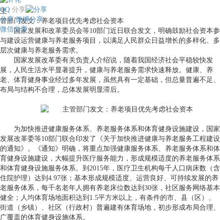
QQ
分享
主
分享
微博分享
管部门发文：养老项目优先考虑社会资本
微信分享
国家发展和改革委员会等
10
部门近日联合发文，明确鼓励社会资本参
与建设运营健康与养老服务项目，以满足人民群众日益增长的多样化、多
层次健康与养老服务需求。
国家发展改革委有关负责人介绍说，随着我国经济社会平稳较快发
展，人民生活水平显著提升，健康与养老服务需求快速释放。健康、养
老、体育健身事业经过多年发展，虽然具有一定基础，但总量普遍不足、
布局与结构不合理，总体发展明显滞后。
为加快推进健康服务体系、养老服务体系和体育健身设施建设，国家
发展改革委等
10
部门联合印发了《关于加快推进健康与养老服务工程建设
的通知》。《通知》明确，将重点加强健康服务体系、养老服务体系和体
育健身设施建设，大幅提升医疗服务能力，形成规模适度的养老服务体系
和体育健身设施服务体系。到
2015
年，医疗卫生机构每千人口病床数（含
住院护理）达到
4.97
张；基本形成规模适度、运营良好、可持续发展的养
老服务体系，每千名老年人拥有养老床位数达到
30
张，社区服务网络基本
健全；人均体育场地面积达到
1.5
平方米以上，有条件的市、县（区）、
街道（乡镇）、社区（行政村）普遍建有体育场地，初步形成布局合理、
广覆盖的体育健身设施体系。