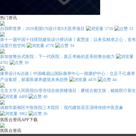
热门资讯
自我即世界：2026美国UN设计奖8大医养项目
5710
33
第十一届中国十佳医院建筑设计师访谈丨索慧波：以务实精准之心，造有
温度疗愈空间
4778
34
新加坡整合式医院：下一代医院，真正考验的是系统整合能力
4702
39
康养设计&访谈丨中国峨眉山国际康养中心一期康护中心：立足千亿康养
产业集群，探索医康养建筑未来趋势
4476
44
北京大学人民医院白塔寺综合病房楼项目：赓续古都文脉，赋能医疗新生
4409
40
成都市新都区中医医院三木院区：现代建筑语言演绎传统中医意象
3962
26
筑医台资讯APP下载
筑医台资讯