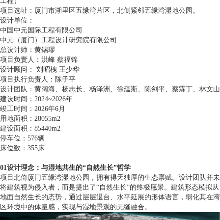
工程）
项目选址：厦门市湖里区五缘湾片区，北侧紧邻五缘湾湿地公园。
设计单位：
中国中元国际工程有限公司
中元（厦门）工程设计研究院有限公司
总设计师：黄锡璆
项目负责人：洪峰 蔡福锦
设计顾问： 刘昭槐 王少华
项目执行负责人：陈子平
设计团队：黄阔海、杨志长、杨泽洲、徐蕴斯、陈剑平、蔡霖丁、林文山
建设时间：2024~2026年
竣工时间：2026年6月
用地面积：28055m2
建设面积：85440m2
停车位：576辆
床位数：355床
01设计理念：与湿地共生的“自然生长”哲学
项目北倚厦门五缘湾湿地公园，拥有得天独厚的生态禀赋。设计团队并未
将建筑视为侵入者，而是提出了“自然生长”的终极愿景。建筑形态模拟从
地面自然生长的态势，通过层层退台、水平延展的形体语言，弱化其在湾
区环境中的体量感，实现与湿地景观的无缝融合。