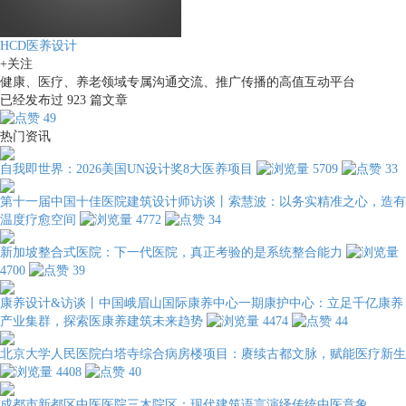
HCD医养设计
+关注
健康、医疗、养老领域专属沟通交流、推广传播的高值互动平台
已经发布过
923
篇文章
49
热门资讯
自我即世界：2026美国UN设计奖8大医养项目
5709
33
第十一届中国十佳医院建筑设计师访谈丨索慧波：以务实精准之心，造有
温度疗愈空间
4772
34
新加坡整合式医院：下一代医院，真正考验的是系统整合能力
4700
39
康养设计&访谈丨中国峨眉山国际康养中心一期康护中心：立足千亿康养
产业集群，探索医康养建筑未来趋势
4474
44
北京大学人民医院白塔寺综合病房楼项目：赓续古都文脉，赋能医疗新生
4408
40
成都市新都区中医医院三木院区：现代建筑语言演绎传统中医意象