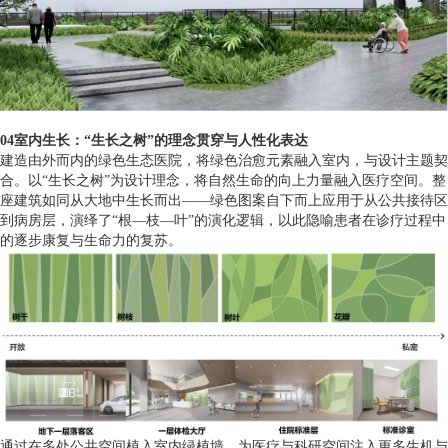
04室内生长：“生长之树”的理念贯穿与人性化表达
建造由外而内的绿色生态医院，将绿色治愈元素融入室内，与设计主题契
合。以“生长之树”为设计理念，将自然生命的向上力量融入医疗空间。整
座建筑如同从大地中生长而出——绿色图案自下而上应用于从公共接待区
到病房层，演绎了“根—枝—叶”的演化逻辑，以此隐喻患者在诊疗过程中
的逐步康复与生命力的复苏。
通过在多处公共空间植入室内绿植墙，为医疗与科研空间注入更多生机与