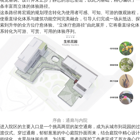
视觉基调。设计并未止步于静态的形态塑造，以此为基础，精心编织了一
条丰富而立体的体验路径。
这条路径将宏观的规划理念转化为使用者可感、可知、可游的微观旅程，
使垂直绿化体系与建筑功能空间完美融合，引导人们完成一场从抵达、探
索到升华的全方位疗愈体验。“立体疗愈路径”由此展开，它将垂直绿化体
系转化为可游、可赏、可用的体验序列。
序曲：通廊与内院
进入院区的主要入口是一个挑高两层的架空通廊，成为从城市到花园的过
渡仪式。穿过通廊，郁郁葱葱的中心庭院扑面而来，结合庭院中精心设计
的绿化、水景与休闲步道，为访客、患者与医护工作者完成了首次身心疗