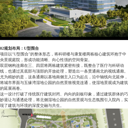
02规划布局：U型围合
项目以“U型围合”的整体形态，将科研楼与康复楼两栋核心建筑环抱于中
央景观庭院，形成功能清晰、向心性强的空间骨架。
双层钢构连廊在三、四层将两栋建筑紧密衔接，既整合了医疗与科研动
线，也通过其底部与顶部的开放处理，塑造出一条贯通南北的视线通廊。
尤为精妙的是，这条通廊以基地南侧主入口为起点，沿中轴线向北延伸，
将城市界面与五缘湾湿地公园的自然景致视觉连通，使湿地景观成为建筑
的延展画卷。
这一设计打破了传统医疗建筑封闭、内向的刻板印象，通过建筑群体的巧
妙退让与通透处理，将北侧湿地公园的自然景观与生态氛围引入院内，实
现了建筑与环境的深度交融与共生。