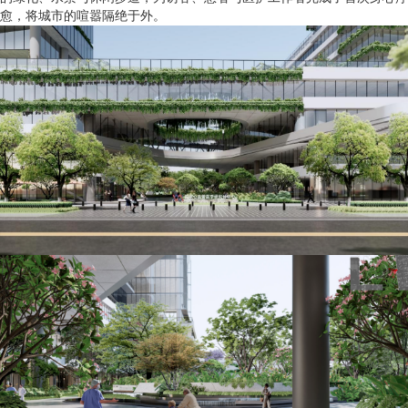
愈，将城市的喧嚣隔绝于外。