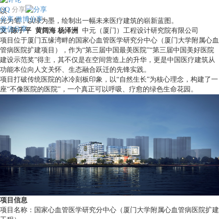
QQ
分享
以
分享
微博分享
光为笔，以绿为墨，绘制出一幅未来医疗建筑的崭新蓝图。
微信分享
文 /陈子平 黄阔海 杨泽洲
中元（厦门）工程设计研究院有限公司
项目位于厦门五缘湾畔的国家心血管医学研究分中心（厦门大学附属心血
管病医院扩建项目），作为“第三届中国最美医院”“第三届中国美好医院
建设示范奖”得主，其不仅是在空间营造上的升华，更是中国医疗建筑从
功能本位向人文关怀、生态融合跃迁的先锋实践。
项目打破传统医院的冰冷刻板印象，以“自然生长”为核心理念，构建了一
座“不像医院的医院”，一个真正可以呼吸、疗愈的绿色生命花园。
项目信息
项目名称：国家心血管医学研究分中心（厦门大学附属心血管病医院扩建