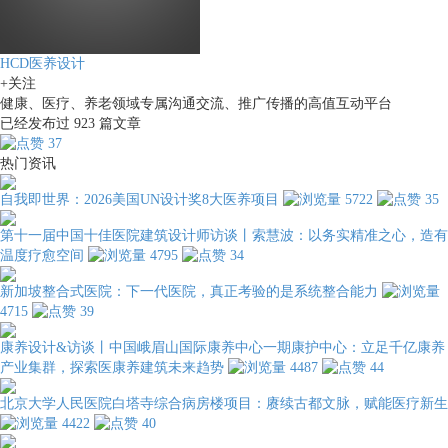
HCD医养设计
+关注
健康、医疗、养老领域专属沟通交流、推广传播的高值互动平台
已经发布过
923
篇文章
37
热门资讯
自我即世界：2026美国UN设计奖8大医养项目
5722
35
第十一届中国十佳医院建筑设计师访谈丨索慧波：以务实精准之心，造有
温度疗愈空间
4795
34
新加坡整合式医院：下一代医院，真正考验的是系统整合能力
4715
39
康养设计&访谈丨中国峨眉山国际康养中心一期康护中心：立足千亿康养
产业集群，探索医康养建筑未来趋势
4487
44
北京大学人民医院白塔寺综合病房楼项目：赓续古都文脉，赋能医疗新生
4422
40