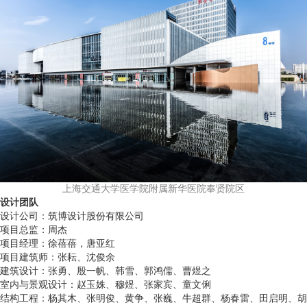
上海交通大学医学院附属新华医院奉贤院区
设计团队
设计公司：筑博设计股份有限公司
项目总监：周杰
项目经理：徐蓓蓓，唐亚红
项目建筑师：张耘、沈俊余
建筑设计：张勇、殷一帆、韩雪、郭鸿儒、曹煜之
室内与景观设计：赵玉姝、穆煜、张家宾、童文俐
结构工程：杨其木、张明俊、黄争、张巍、牛超群、杨春雷、田启明、胡