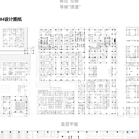
留点“空隙”
等候“浪漫”
04设计图纸
首层平面