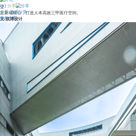
QQ
分享
立
分享
微博分享
足新城核心，打造人本高效三甲医疗空间。
微信分享
文/筑博设计