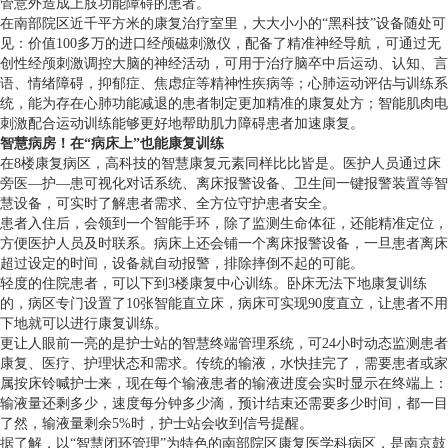
管意外造成上肢功能障碍的患者。
在南部院区近千平方米的康复治疗室里，大大小小的“黑科技”设备随处可
见：价值100多万的进口经颅磁刺激仪，配备了精准神经导航，可通过无
创性经颅刺激调控大脑的神经活动，可用于治疗脑卒中后运动、认知、言
语、情绪障碍，抑郁症、焦虑症等精神性疾病等；心肺运动评估与训练系
统，能为存在心肺功能减退的患者制定更加精准的康复处方；智能肌肉电
刺激配合运动训练能够更好地帮助肌力障碍患者加速康复。
智慧病房！在“病床上”也能康复训练
在8楼康复病区，高科技的智慧康复元素同样比比皆是。医护人员通过床
旁医—护—患可视化对话系统、离床报警设备、卫生间一键报警装置等智
慧设备，可实时了解患者需求、全方位守护患者安全。
患者入住后，会领到一个智能手环，除了监测生命体征，还能精准定位，
方便医护人员及时联系。病床上还会铺一个离床报警设备，一旦患者离床
超过设定的时间，设备就自动报警，排除摔倒不起的可能。
轻度的住院患者，可以下到3楼康复中心训练。卧床无法下地康复训练
的，病区专门设置了10张智能直立床，病床可实现90度直立，让患者不用
下地就可以进行康复训练。
更让人眼前一亮的是护士站的智慧终端管理系统，可24小时动态监测患者
康复、医疗、护理状态和需求。传统的输液，水快挂完了，需要患者或家
属按床铃喊护士来，现在每个输液患者的输液进度会实时显示在终端上：
输液量还剩多少，速度每分钟多少滴，预计结束还需要多少时间，都一目
了然，输液量剩余5%时，护士站会收到信号提醒。
据了解，以“智慧闭环管理”为特色的南部院区康复医学科病区，是南京鼓