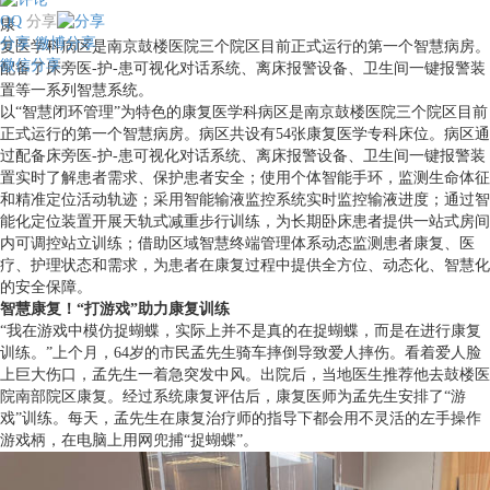
QQ
分享
康
分享
微博分享
复医学科病区是南京鼓楼医院三个院区目前正式运行的第一个智慧病房。
微信分享
配备了床旁医-护-患可视化对话系统、离床报警设备、卫生间一键报警装
置等一系列智慧系统。
以“智慧闭环管理”为特色的康复医学科病区是南京鼓楼医院三个院区目前
正式运行的第一个智慧病房。病区共设有54张康复医学专科床位。病区通
过配备床旁医-护-患可视化对话系统、离床报警设备、卫生间一键报警装
置实时了解患者需求、保护患者安全；使用个体智能手环，监测生命体征
和精准定位活动轨迹；采用智能输液监控系统实时监控输液进度；通过智
能化定位装置开展天轨式减重步行训练，为长期卧床患者提供一站式房间
内可调控站立训练；借助区域智慧终端管理体系动态监测患者康复、医
疗、护理状态和需求，为患者在康复过程中提供全方位、动态化、智慧化
的安全保障。
智慧康复！“打游戏”助力康复训练
“我在游戏中模仿捉蝴蝶，实际上并不是真的在捉蝴蝶，而是在进行康复
训练。”上个月，64岁的市民孟先生骑车摔倒导致爱人摔伤。看着爱人脸
上巨大伤口，孟先生一着急突发中风。出院后，当地医生推荐他去鼓楼医
院南部院区康复。经过系统康复评估后，康复医师为孟先生安排了“游
戏”训练。每天，孟先生在康复治疗师的指导下都会用不灵活的左手操作
游戏柄，在电脑上用网兜捕“捉蝴蝶”。