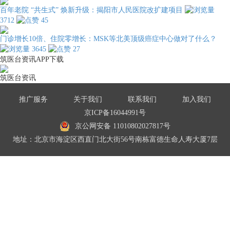
百年老院 “共生式” 焕新升级：揭阳市人民医院改扩建项目
3712
45
门诊增长10倍、住院零增长：MSK等北美顶级癌症中心做对了什么？
3645
27
筑医台资讯APP下载
筑医台资讯
推广服务
关于我们
联系我们
加入我们
京ICP备16044991号
京公网安备 11010802027817号
地址：北京市海淀区西直门北大街56号南栋富德生命人寿大厦7层