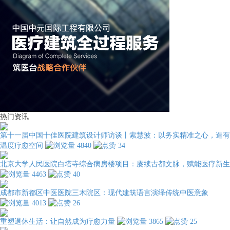
热门资讯
第十一届中国十佳医院建筑设计师访谈丨索慧波：以务实精准之心，造有
温度疗愈空间
4840
34
北京大学人民医院白塔寺综合病房楼项目：赓续古都文脉，赋能医疗新生
4463
40
成都市新都区中医医院三木院区：现代建筑语言演绎传统中医意象
4013
26
重塑退休生活：让自然成为疗愈力量
3865
25