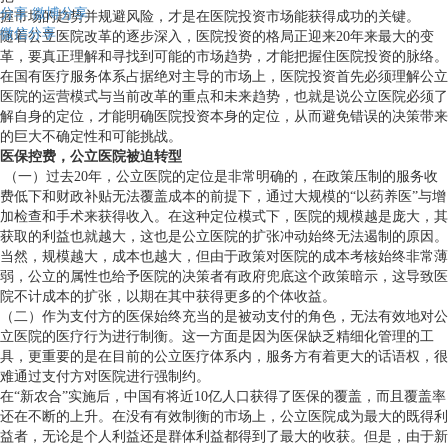
分享
微博分享
握市场的趋势并规避风险，才是在医院投资市场能获得成功的关键。
微信分享
随着公立医院改革的逐步深入，医院投资的格局正迎来20年来最大的变
革，要真正理解和寻找到可能的市场趋势，才能把握住医院投资的脉络。
在国有医疗服务体系占据绝对主导的市场上，医院投资首先必须理解公立
医院的运营模式与当前改革的重点和未来趋势，也就是说公立医院必须了
解自身的定位，才能明确医院投资本身的定位，从而避免错误的决策带来
的巨大不确定性和可能挑战。
医保控费，公立医院被迫转型
（一）过去20年，公立医院的定位是非常明确的，在政策压制的服务收
费低下和财政补贴无法覆盖成本的前提下，通过大规模的“以药养医”与增
加检查和手术来获得收入。在这种定位模式下，医院的规模越是庞大，其
获取的利益也就越大，这也是公立医院的扩张冲动始终无法遏制的原因。
当然，规模越大，成本也越大，但由于政策对医院的成本考核始终非常薄
弱，公立的属性也给予医院的决策者有政府兜底这个政策暗示，这导致医
院不计成本的扩张，以期在其中获得更多的个体收益。
（二）作为支付方的医保始终充当的是被动支付的角色，无法有效地对公
立医院的医疗行为进行制衡。这一方面是因为医保缺乏精细化管理的工
具，更重要的是在目前的公立医疗体系内，服务方有着更大的话语权，很
难通过支付方对医院进行强制约。
在“新农合”实施后，中国有将近10亿人口获得了医保的覆盖，而且覆盖率
还在不断的上升。在没有有效制衡的市场上，公立医院成为最大的既得利
益者，无论是个人利益还是群体利益都得到了最大的收获。但是，由于新