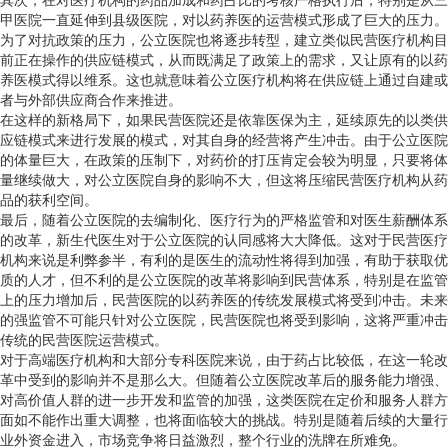
其次，在对医疗机构的药品加成和药占比的考核严格执行后，特别是从三
甲医院一直延伸到县级医院，对以药养医的运营模式形成了巨大的压力。
为了对抗政策的压力，公立医院也将逐步转型，建立类似民营医疗机构目
前正在操作的供应链模式，从而既满足了政策上的需求，又让原有的以药
养医模式得以维系。这也就意味着公立医疗机构将在供应链上通过自建或
者与外部供应商合作来推进。
在这样的新格局下，如果民营医院还是依靠医保为主，延续原先的以类供
应链模式来进行发展的模式，对其自身的经营将产生冲击。由于公立医院
的体量巨大，在政策的压制下，对药价的打压肯定会较为明显，只要将体
量继续做大，对公立医院自身的影响不大，但这将压缩民营医疗机构从药
品的获利空间。
最后，随着公立医院的去编制化、医疗行为的严格监管和对医生薪酬体系
的改革，新生代医生对于公立医院的认同感将大大降低。这对于民营医疗
机构来说是利弊参半，有利的是医生的流动性将得到加强，有助于获取优
质的人才，但不利的是公立医院的改革将影响到民营体系，特别是在监管
上的压力增加后，民营医院的以药养医的传统发展模式将受到冲击。未来
的强监管不可能只针对公立医院，民营医院也将受到影响，这将严重冲击
传统的民营医院运营模式。
对于高端医疗机构和大部分专科医院来说，由于药占比较低，在这一轮改
革中受到的影响并不是那么大。但随着公立医院改革后的服务能力增强、
对高价值人群的进一步开发和监管的加强，这类医院在定价和服务人群方
面如不能作出重大调整，也将面临较大的挑战。特别是随着后续的大量行
业外资金进入，市场竞争将日益激烈，整个行业的洗牌在所难免。