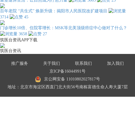
重塑退休生活：让自然成为疗愈力量
3865
25
百年老院 “共生式” 焕新升级：揭阳市人民医院改扩建项目
3714
45
门诊增长10倍、住院零增长：MSK等北美顶级癌症中心做对了什么？
3658
27
筑医台资讯APP下载
筑医台资讯
推广服务
关于我们
联系我们
加入我们
京ICP备16044991号
京公网安备 11010802027817号
地址：北京市海淀区西直门北大街56号南栋富德生命人寿大厦7层