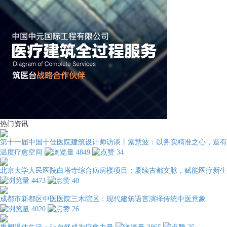
热门资讯
第十一届中国十佳医院建筑设计师访谈丨索慧波：以务实精准之心，造有
温度疗愈空间
4849
34
北京大学人民医院白塔寺综合病房楼项目：赓续古都文脉，赋能医疗新生
4473
40
成都市新都区中医医院三木院区：现代建筑语言演绎传统中医意象
4020
26