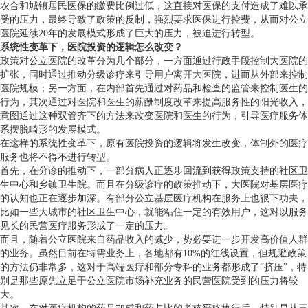
农合和城镇居民医保的缴费比例过低，这直接对医保的支付造成了难以承
受的压力，最终导致了政策的反制，强烈要求医保进行控费，从而对公立
医院延续20年的发展模式形成了巨大的压力，被迫进行转型。
系统性变革下，医院投资的逻辑怎么改变？
政策对公立医院的改革分为几个部分，一方面通过行政手段控制大医院的
扩张，同时通过推动分级诊疗来引导用户离开大医院，进而从外部来控制
医院规模；另一方面，在内部首先通过对药品和检查的监管来控制医生的
行为，其次通过对医院和医生的薪酬制度改革来提高服务性的阳光收入，
意图通过这种双管齐下的方法来改变医院和医生的行为，引导医疗服务体
系摆脱畸形的发展模式。
在这样的系统性变革下，原有医院投资的逻辑将发生改变，体制外的医疗
服务也将不得不进行转型。
首先，在分诊的推动下，一部分病人正逐步回流到获得政策支持的社区卫
生中心和乡镇卫生院。而且在分级诊疗的政策推动下，大医院对基层医疗
的认知也正在逐步加深。有部分公立基层医疗机构在服务上也很下功夫，
比如一些大城市的社区卫生中心，就能粘住一定的有效用户，这对以服务
见长的民营医疗服务形成了一定的压力。
而且，随着公立医院来自药品收入的减少，势必要进一步开发高价值人群
的业务。虽然目前在特需业务上，各地都有10%的红线设置，但规避政策
的方法仍非常多，这对于高端医疗和部分专科的业务都形成了“挤压”，特
别是那些原先立足于公立医院市场补充业务的民营医院受到的压力将较
大。