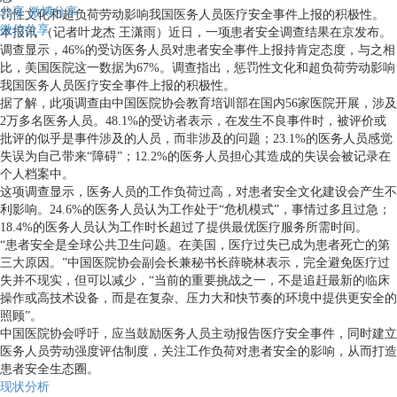
分享
微博分享
罚性文化和超负荷劳动影响我国医务人员医疗安全事件上报的积极性。
微信分享
本报讯 （记者叶龙杰 王潇雨）近日，一项患者安全调查结果在京发布。
调查显示，46%的受访医务人员对患者安全事件上报持肯定态度，与之相
比，美国医院这一数据为67%。调查指出，惩罚性文化和超负荷劳动影响
我国医务人员医疗安全事件上报的积极性。
据了解，此项调查由中国医院协会教育培训部在国内56家医院开展，涉及
2万多名医务人员。48.1%的受访者表示，在发生不良事件时，被评价或
批评的似乎是事件涉及的人员，而非涉及的问题；23.1%的医务人员感觉
失误为自己带来“障碍”；12.2%的医务人员担心其造成的失误会被记录在
个人档案中。
这项调查显示，医务人员的工作负荷过高，对患者安全文化建设会产生不
利影响。24.6%的医务人员认为工作处于“危机模式”，事情过多且过急；
18.4%的医务人员认为工作时长超过了提供最优医疗服务所需时间。
“患者安全是全球公共卫生问题。在美国，医疗过失已成为患者死亡的第
三大原因。”中国医院协会副会长兼秘书长薛晓林表示，完全避免医疗过
失并不现实，但可以减少，“当前的重要挑战之一，不是追赶最新的临床
操作或高技术设备，而是在复杂、压力大和快节奏的环境中提供更安全的
照顾”。
中国医院协会呼吁，应当鼓励医务人员主动报告医疗安全事件，同时建立
医务人员劳动强度评估制度，关注工作负荷对患者安全的影响，从而打造
患者安全生态圈。
现状分析