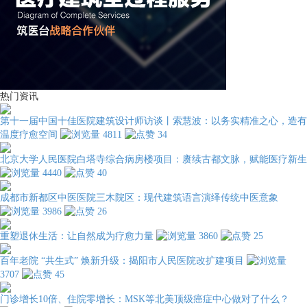
热门资讯
第十一届中国十佳医院建筑设计师访谈丨索慧波：以务实精准之心，造有
温度疗愈空间
4811
34
北京大学人民医院白塔寺综合病房楼项目：赓续古都文脉，赋能医疗新生
4440
40
成都市新都区中医医院三木院区：现代建筑语言演绎传统中医意象
3986
26
重塑退休生活：让自然成为疗愈力量
3860
25
百年老院 “共生式” 焕新升级：揭阳市人民医院改扩建项目
3707
45
门诊增长10倍、住院零增长：MSK等北美顶级癌症中心做对了什么？