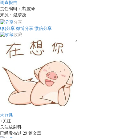
调查报告
责任编辑：
刘雪涛
来源：
健康报
分享
QQ分享
微博分享
微信分享
收藏
>
天行健
+关注
关注放射科
已经发布过
29
篇文章